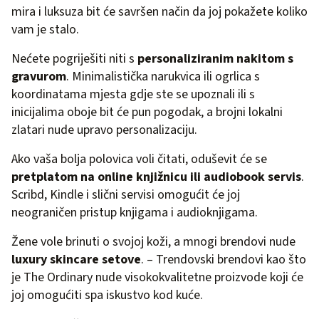
mira i luksuza bit će savršen način da joj pokažete koliko
vam je stalo.
Nećete pogriješiti niti s
personaliziranim nakitom s
gravurom
. Minimalistička narukvica ili ogrlica s
koordinatama mjesta gdje ste se upoznali ili s
inicijalima oboje bit će pun pogodak, a brojni lokalni
zlatari nude upravo personalizaciju.
Ako vaša bolja polovica voli čitati, oduševit će se
pretplatom na online knjižnicu ili audiobook servis
.
Scribd, Kindle i slični servisi omogućit će joj
neograničen pristup knjigama i audioknjigama.
Žene vole brinuti o svojoj koži, a mnogi brendovi nude
luxury skincare setove
. – Trendovski brendovi kao što
je The Ordinary nude visokokvalitetne proizvode koji će
joj omogućiti spa iskustvo kod kuće.