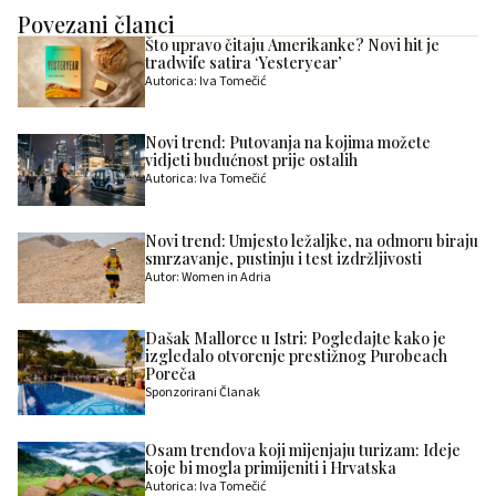
Povezani članci
Što upravo čitaju Amerikanke? Novi hit je
tradwife satira ‘Yesteryear’
Autorica: Iva Tomečić
Novi trend: Putovanja na kojima možete
vidjeti budućnost prije ostalih
Autorica: Iva Tomečić
Novi trend: Umjesto ležaljke, na odmoru biraju
smrzavanje, pustinju i test izdržljivosti
Autor: Women in Adria
Dašak Mallorce u Istri: Pogledajte kako je
izgledalo otvorenje prestižnog Purobeach
Poreča
Sponzorirani Članak
Osam trendova koji mijenjaju turizam: Ideje
koje bi mogla primijeniti i Hrvatska
Autorica: Iva Tomečić