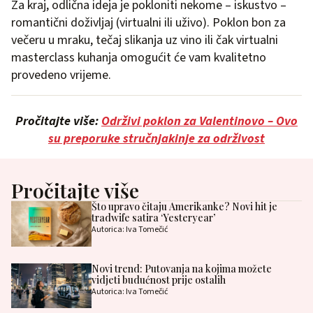
Za kraj, odlična ideja je pokloniti nekome – iskustvo –
romantični doživljaj (virtualni ili uživo). Poklon bon za
večeru u mraku, tečaj slikanja uz vino ili čak virtualni
masterclass kuhanja omogućit će vam kvalitetno
provedeno vrijeme.
Pročitajte više:
Održivi poklon za Valentinovo – Ovo
su preporuke stručnjakinje za održivost
Pročitajte više
Što upravo čitaju Amerikanke? Novi hit je
tradwife satira ‘Yesteryear’
Autorica: Iva Tomečić
Novi trend: Putovanja na kojima možete
vidjeti budućnost prije ostalih
Autorica: Iva Tomečić