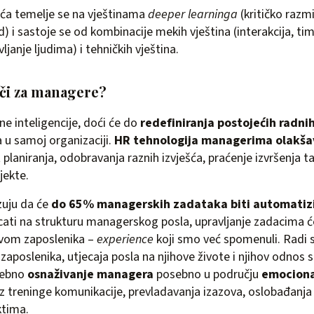
jeća temelje se na vještinama
deeper learninga
(kritičko razmi
d) i sastoje se od kombinacije mekih vještina (interakcija, ti
ljanje ljudima) i tehničkih vještina.
ači za managere?
e inteligencije, doći će do
redefiniranja postojećih radni
 u samoj organizaciji.
HR tehnologija managerima olakšav
 planiranja, odobravanja raznih izvješća, praćenje izvršenja 
jekte.
zuju da će
do 65% managerskih zadataka biti automatiz
cati na strukturu managerskog posla, upravljanje zadacima ć
tvom zaposlenika –
experience
koji smo već spomenuli. Radi s
 zaposlenika, utjecaja posla na njihove živote i njihov odnos 
trebno
osnaživanje managera
posebno u području
emocion
z treninge komunikacije, prevladavanja izazova, oslobađanja 
ktima.