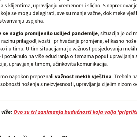
 s klijentima, upravljanju vremenom i slično. S napredovanjem
 koje se mogu delegirati, sve su manje važne, dok meke vješti
stvarivanju uspjeha.
 se naglo promijenilo uslijed pandemije
, situacija je o
 razinu prilagodljivosti i prihvaćanja promjena, efikasno noš
o i u timu. U tim situacijama je važnost posjedovanja mekih
je i potaknulo na više educiranja o temama poput upravljanja 
ija, upravljanje timom, učinkovita komunikacija.
smo napokon prepoznali
važnost mekih vještina
. Trebala n
osobnosti nošenja s neizvjesnosti, upravljanja cijelim nizom o
 više:
Ovo su tri zanimanja budućnosti koja valja ‘prigrliti