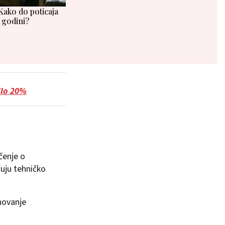
 Kako do poticaja
 godini?
ilo 20%
učenje o
čuju tehničko
dnovanje