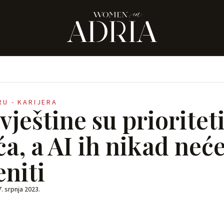
RU - KARIJERA
ještine su prioriteti
ća, a AI ih nikad neć
eniti
7. srpnja 2023.