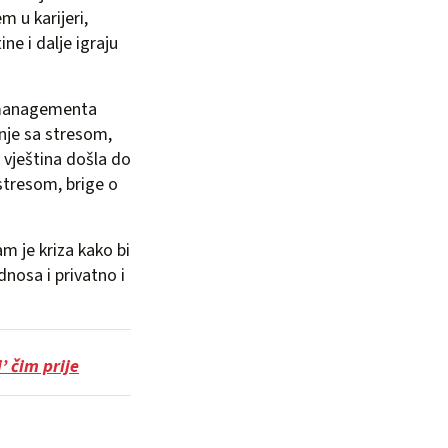
 u karijeri,
ne i dalje igraju
d managementa
enje sa stresom,
 vještina došla do
stresom, brige o
am je kriza kako bi
dnosa i privatno i
’ čim prije