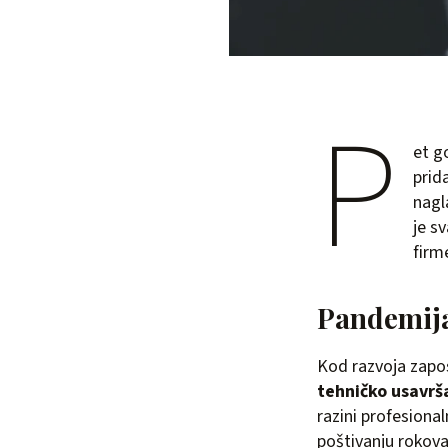
P
et g
prid
nagl
je s
firm
Pandemija
Kod razvoja zapos
tehničko usavrš
razini profesional
poštivanju rokova