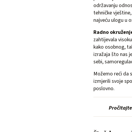
održavanju odnosa
tehničke vještine,
najveću ulogu u o
Radno okruženje
zahtijevala visoku
kako osobnog, tak
izražaja što nas 
sebi, samoregulac
Možemo reći da 
izmjerili svoje sp
poslovno.
Pročitajte