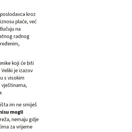
u poslodavca kroz
iznosu plaće, već
dlučuju na
satnog radnog
dređenim,
nike koji će biti
Veliki je izazov
ju s visokim
 vještinama,
a.
ništa im ne smiješ
nisu mogli
reža, nemaju gdje
čima za vrijeme