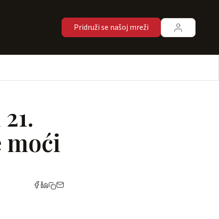
Pridruži se našoj mreži
 21.
e moći