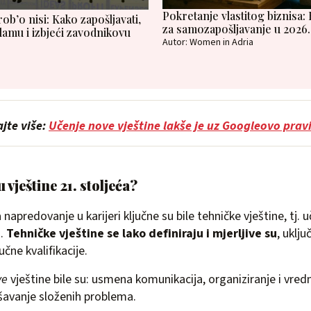
Pokretanje vlastitog biznisa:
rob’o nisi: Kako zapošljavati,
za samozapošljavanje u 2026.
lamu i izbjeći zavodnikovu
Autor: Women in Adria
ajte više:
Učenje nove vještine lakše je uz Googleovo prav
 vještine 21. stoljeća?
 napredovanje u karijeri ključne su bile tehničke vještine, tj. 
u.
Tehničke vještine se lako definiraju i mjerljive su
, uklju
učne kvalifikacije.
ve
vještine bile su: usmena komunikacija, organiziranje i vre
ešavanje složenih problema.