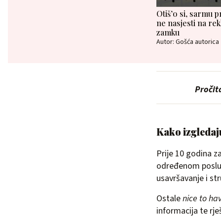
Otiš’o si, sarmu p
ne nasjesti na rek
zamku
Autor: Gošća autorica
Pročit
Kako izgledaju
Prije 10 godina za
određenom posl
usavršavanje i str
Ostale
nice to ha
informacija te rj