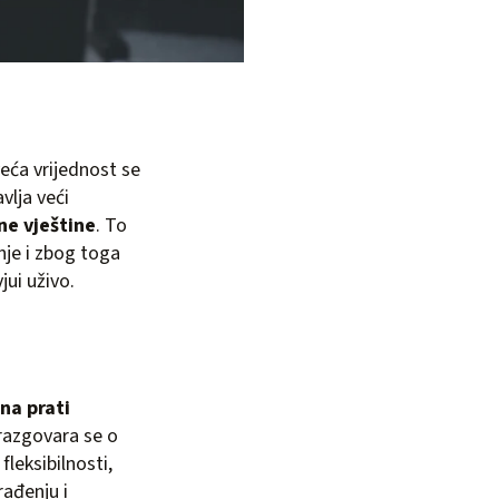
veća vrijednost se
vlja veći
ne vještine
. To
nje i zbog toga
jui uživo.
na prati
razgovara se o
fleksibilnosti,
rađenju i