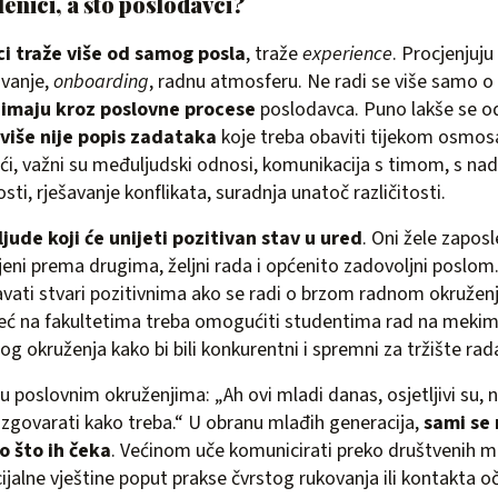
lenici, a što poslodavci?
ci traže više od samog posla
, traže
experience
. Procjenjuj
avanje,
onboarding
, radnu atmosferu. Ne radi se više samo o 
 imaju kroz poslovne procese
poslodavca. Puno lakše se o
više nije popis zadataka
koje treba obaviti tijekom osmo
ući, važni su međuljudski odnosi, komunikacija s timom, s na
sti, rješavanje konflikata, suradnja unatoč različitosti.
ljude koji će unijeti pozitivan stav u ured
. Oni žele zaposle
ojeni prema drugima, željni rada i općenito zadovoljni poslom. 
žavati stvari pozitivnima ako se radi o brzom radnom okružen
eć na fakultetima treba omogućiti studentima rad na mekim
g okruženja kako bi bili konkurentni i spremni za tržište rad
u poslovnim okruženjima: „Ah ovi mladi danas, osjetljivi su, 
 razgovarati kako treba.“ U obranu mlađih generacija,
sami se 
o što ih čeka
. Većinom uče komunicirati preko društvenih m
ijalne vještine poput prakse čvrstog rukovanja ili kontakta o