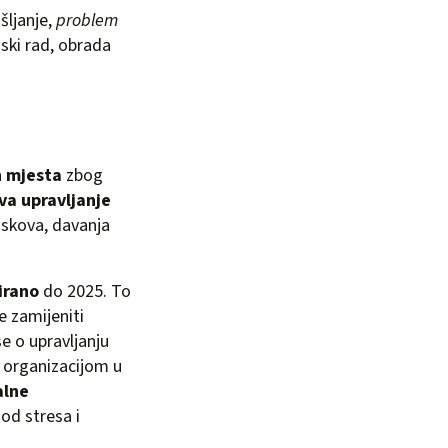
šljanje,
problem
mski rad, obrada
h mjesta
zbog
a upravljanje
taskova, davanja
irano
do 2025. To
e zamijeniti
e o upravljanju
s organizacijom u
alne
od stresa i