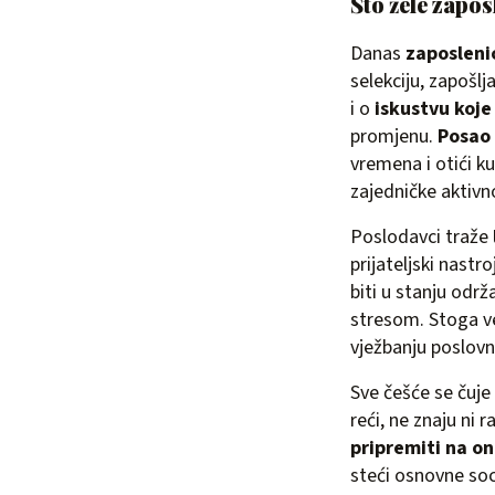
Što žele zapos
Danas
zaposleni
selekciju, zapošlj
i o
iskustvu koje
promjenu.
Posao 
vremena i otići k
zajedničke aktivno
Poslodavci traže
prijateljski nastr
biti u stanju odr
stresom. Stoga v
vježbanju poslovno
Sve češće se čuje 
reći, ne znaju ni
pripremiti na on
steći osnovne soc