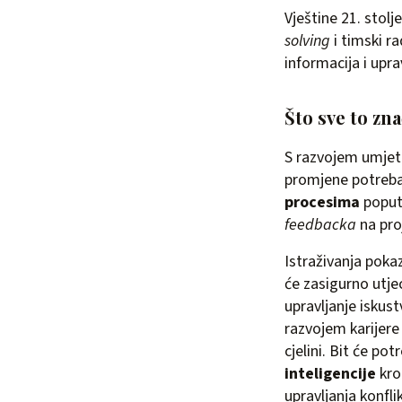
Vještine 21. stol
solving
i timski ra
informacija i uprav
Što sve to zn
S razvojem umjetn
promjene potreba
procesima
poput
feedbacka
na pro
Istraživanja poka
će zasigurno utje
upravljanje iskus
razvojem karijere
cjelini. Bit će po
inteligencije
kro
upravljanja konfli