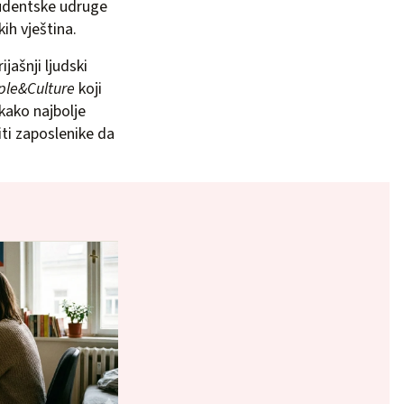
tudentske udruge
ih vještina.
ijašnji ljudski
ple&Culture
koji
kako najbolje
iti zaposlenike da