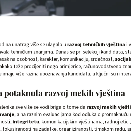
odina unatrag više se ulagalo u
razvoj tehničkih vještina
i 
avala tehničkim znanjima. Danas se pri selekciji kandidata, sta
asak na osobnost, karakter, komunikaciju, srdačnost,
socijal
vakako teže procijeniti nego primjerice, računovodstveno zna
e imaju više razina upoznavanja kandidata, a ključni su i interv
 potaknula razvoj mekih vještina
lenika sve više se vodi briga o tome da
razvoj mekih vješti
avanje
, a na raznim evaluacijama kod odluka o promaknuću 
nosti,
integritetu
, komunikacijskim vještinama, radnoj etici, 
, fokusiranosti na zadatke, organiziranosti, timskom radu, g