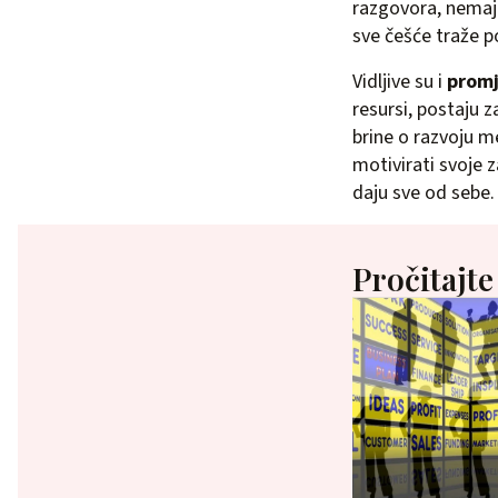
razgovora, nemaj
sve češće traže po
Vidljive su i
promj
resursi, postaju 
brine o razvoju m
motivirati svoje z
daju sve od sebe.
Pročitajte