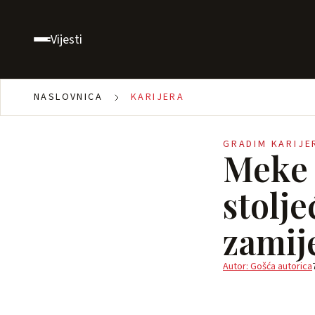
Vijesti
NASLOVNICA
KARIJERA
GRADIM KARIJE
Meke v
stolje
zamij
Autor: Gošća autorica