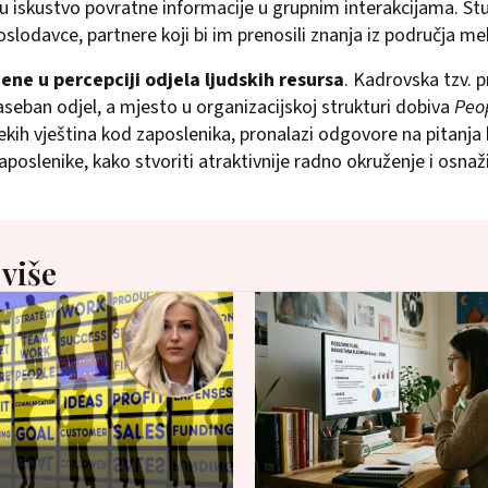
u iskustvo povratne informacije u grupnim interakcijama. S
slodavce, partnere koji bi im prenosili znanja iz područja mek
ene u percepciji odjela ljudskih resursa
. Kadrovska tzv. pr
zaseban odjel, a mjesto u organizacijskoj strukturi dobiva
Peo
ekih vještina kod zaposlenika, pronalazi odgovore na pitanja 
aposlenike, kako stvoriti atraktivnije radno okruženje i osnaž
 više