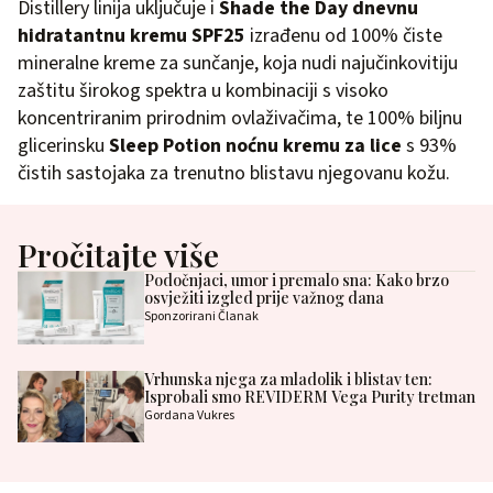
Distillery linija uključuje i
Shade the Day dnevnu
hidratantnu kremu SPF25
izrađenu od 100% čiste
mineralne kreme za sunčanje, koja nudi najučinkovitiju
zaštitu širokog spektra u kombinaciji s visoko
koncentriranim prirodnim ovlaživačima, te 100% biljnu
glicerinsku
Sleep Potion noćnu kremu za lice
s 93%
čistih sastojaka za trenutno blistavu njegovanu kožu.
Pročitajte više
Podočnjaci, umor i premalo sna: Kako brzo
osvježiti izgled prije važnog dana
Sponzorirani Članak
Vrhunska njega za mladolik i blistav ten:
Isprobali smo REVIDERM Vega Purity tretman
Gordana Vukres