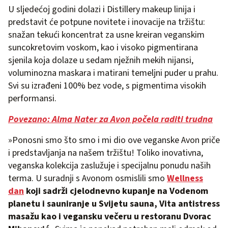
U sljedećoj godini dolazi i Distillery makeup linija i
predstavit će potpune novitete i inovacije na tržištu:
snažan tekući koncentrat za usne kreiran veganskim
suncokretovim voskom, kao i visoko pigmentirana
sjenila koja dolaze u sedam nježnih mekih nijansi,
voluminozna maskara i matirani temeljni puder u prahu.
Svi su izrađeni 100% bez vode, s pigmentima visokih
performansi.
Povezano: Alma Nater za Avon počela raditi trudna
»Ponosni smo što smo i mi dio ove veganske Avon priče
i predstavljanja na našem tržištu! Toliko inovativna,
veganska kolekcija zaslužuje i specijalnu ponudu naših
terma. U suradnji s Avonom osmislili smo
Wellness
dan
koji sadrži cjelodnevno kupanje na Vodenom
planetu i sauniranje u Svijetu sauna, Vita antistress
masažu kao i vegansku večeru u restoranu Dvorac