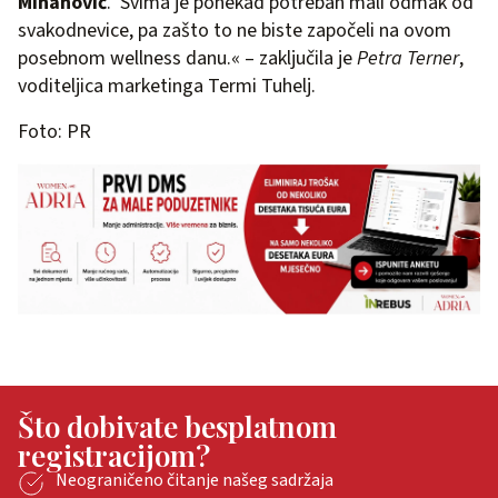
Mihanović
. Svima je ponekad potreban mali odmak od
svakodnevice, pa zašto to ne biste započeli na ovom
posebnom wellness danu.« – zaključila je
Petra Terner
,
voditeljica marketinga Termi Tuhelj.
Foto: PR
Što dobivate besplatnom
registracijom?
Neograničeno čitanje našeg sadržaja