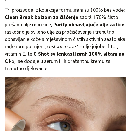
Tri proizvoda iz kolekcije formulirani su 100% bez vode:
Clean Break balzam za čišćenje
sadrži i 70% čisto
prešano ulje marelice,
Purify obnavljajuće ulje za lice
raskošno je svileno ulje za pročišćavanje i trenutno
obnavljanje kože s mješavinom čistih aktivnih sastojaka
rađenom po mjeri
„custom made“
– ulje jojobe, fitol,
vitamin E, te
C-Shot
svilenkasti prah 100% vitamina
C
koji se dodaje u serum ili hidratantnu kremu za
trenutno djelovanje.