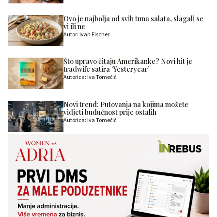
Ovo je najbolja od svih tuna salata, slagali se
vi ili ne
Autor: Ivan Fischer
Što upravo čitaju Amerikanke? Novi hit je
tradwife satira ‘Yesteryear’
Autorica: Iva Tomečić
Novi trend: Putovanja na kojima možete
vidjeti budućnost prije ostalih
Autorica: Iva Tomečić