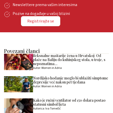
Newslettere prema vašim interesima
Pozive na događaje u vašoj blizini
Registrirajte se
Povezani članci
Seksualne maštarije žena u Hrvatskoj: Od
plaže na Baliju do kuhinjskog stola, u troje, s
nepoznatima…
Autor: Women in Adria
Nordijsko hodanje moglo bi ublažiti simptome
depresije već nakon pet tjedana
Autor: Women in Adria
Kako je ručni ventilator od 150 dolara postao
statusni simbol ljeta
Autorica: Iva Tomečić