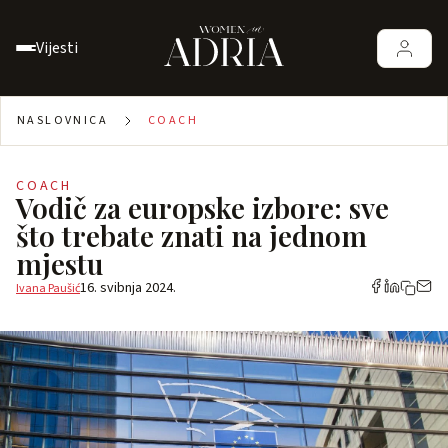
Vijesti
NASLOVNICA
COACH
COACH
Vodič za europske izbore: sve
što trebate znati na jednom
mjestu
16. svibnja 2024.
Ivana Paušić