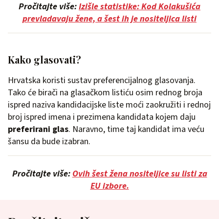
Pročitajte više:
Izišle statistike: Kod Kolakušića
prevladavaju žene, a šest ih je nositeljica listi
Kako glasovati?
Hrvatska koristi sustav preferencijalnog glasovanja.
Tako će birači na glasačkom listiću osim rednog broja
ispred naziva kandidacijske liste moći zaokružiti i rednoj
broj ispred imena i prezimena kandidata kojem daju
preferirani glas
. Naravno, time taj kandidat ima veću
šansu da bude izabran.
Pročitajte više:
Ovih šest žena nositeljice su listi za
EU izbore.