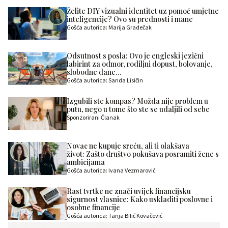
Želite DIY vizualni identitet uz pomoć umjetne
inteligencije? Ovo su prednosti i mane
Gošća autorica: Marija Gradečak
Odsutnost s posla: Ovo je engleski jezični
labirint za odmor, rodiljni dopust, bolovanje,
slobodne dane…
Gošća autorica: Sanda Lisičin
Izgubili ste kompas? Možda nije problem u
putu, nego u tome što ste se udaljili od sebe
Sponzorirani Članak
Novac ne kupuje sreću, ali ti olakšava
život: Zašto društvo pokušava posramiti žene s
ambicijama
Gošća autorica: Ivana Vezmarović
Rast tvrtke ne znači uvijek financijsku
sigurnost vlasnice: Kako uskladiti poslovne i
osobne financije
Gošća autorica: Tanja Bilić Kovačević