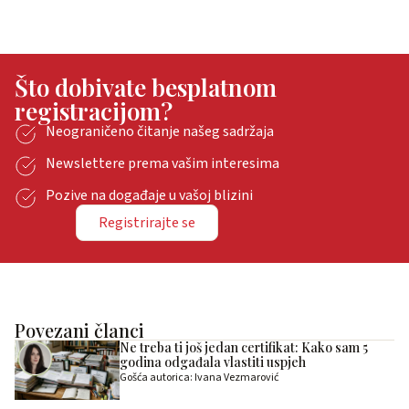
Što dobivate besplatnom
registracijom?
Neograničeno čitanje našeg sadržaja
Newslettere prema vašim interesima
Pozive na događaje u vašoj blizini
Registrirajte se
Povezani članci
Ne treba ti još jedan certifikat: Kako sam 5
godina odgađala vlastiti uspjeh
Gošća autorica: Ivana Vezmarović