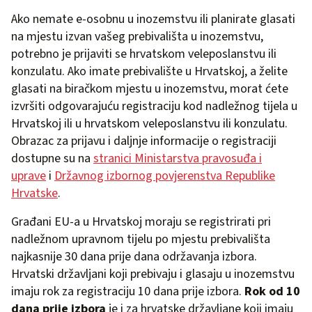
Ako nemate e-osobnu u inozemstvu ili planirate glasati
na mjestu izvan vašeg prebivališta u inozemstvu,
potrebno je prijaviti se hrvatskom veleposlanstvu ili
konzulatu. Ako imate prebivalište u Hrvatskoj, a želite
glasati na biračkom mjestu u inozemstvu, morat ćete
izvršiti odgovarajuću registraciju kod nadležnog tijela u
Hrvatskoj ili u hrvatskom veleposlanstvu ili konzulatu.
Obrazac za prijavu i daljnje informacije o registraciji
dostupne su na
stranici Ministarstva pravosuđa i
uprave
i
Državnog izbornog povjerenstva Republike
Hrvatske
.
Građani EU-a u Hrvatskoj moraju se registrirati pri
nadležnom upravnom tijelu po mjestu prebivališta
najkasnije 30 dana prije dana održavanja izbora.
Hrvatski državljani koji prebivaju i glasaju u inozemstvu
imaju rok za registraciju 10 dana prije izbora.
Rok od 10
dana prije izbora
je i za hrvatske državljane koji imaju