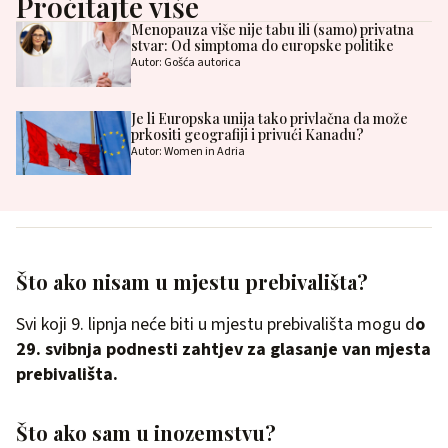
Pročitajte više
Menopauza više nije tabu ili (samo) privatna
stvar: Od simptoma do europske politike
Autor: Gošća autorica
Je li Europska unija tako privlačna da može
prkositi geografiji i privući Kanadu?
Autor: Women in Adria
Što ako nisam u mjestu prebivališta?
Svi koji 9. lipnja neće biti u mjestu prebivališta mogu d
o
29. svibnja podnesti zahtjev za glasanje van mjesta
prebivališta.
Što ako sam u inozemstvu?