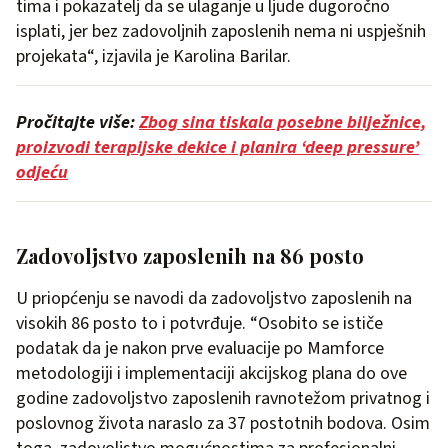
tima i pokazatelj da se ulaganje u ljude dugoročno
isplati, jer bez zadovoljnih zaposlenih nema ni uspješnih
projekata“, izjavila je Karolina Barilar.
Pročitajte više:
Zbog sina tiskala posebne bilježnice,
proizvodi terapijske dekice i planira ‘deep pressure’
odjeću
Zadovoljstvo zaposlenih na 86 posto
U priopćenju se navodi da zadovoljstvo zaposlenih na
visokih 86 posto to i potvrđuje. “Osobito se ističe
podatak da je nakon prve evaluacije po Mamforce
metodologiji i implementaciji akcijskog plana do ove
godine zadovoljstvo zaposlenih ravnotežom privatnog i
poslovnog života naraslo za 37 postotnih bodova. Osim