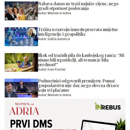
Nabava danas ne traži najniže cijene, nego
gradi otpornost poslovanja
Autor: Women in Adria
Tržišta u razvoju između procvata umjetne
inteligencije i geopolitike
Autor: Gošća autorica
Skok od tračnih pila do kaubojskog ranča: “Mi
nismo bili ugostitelji, ali to nam je bila
prednost!”
Autor: Ivan Fischer
Poduzetnici odgovorili premijeru: Pomoć
gospodarstvu nije dar, nego obveza države
koju svi plaćamo
Autor: Women in Adria