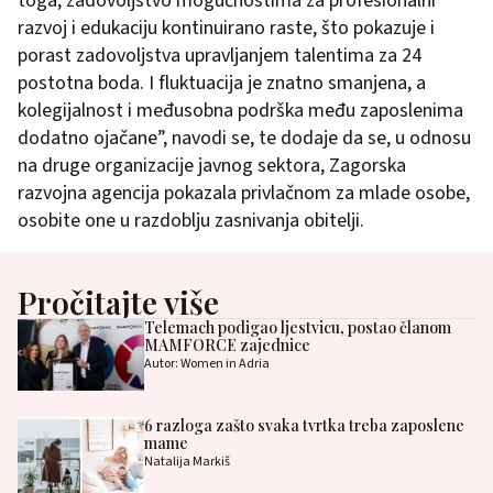
toga, zadovoljstvo mogućnostima za profesionalni
razvoj i edukaciju kontinuirano raste, što pokazuje i
porast zadovoljstva upravljanjem talentima za 24
postotna boda. I fluktuacija je znatno smanjena, a
kolegijalnost i međusobna podrška među zaposlenima
dodatno ojačane”, navodi se, te dodaje da se, u odnosu
na druge organizacije javnog sektora, Zagorska
razvojna agencija pokazala privlačnom za mlade osobe,
osobite one u razdoblju zasnivanja obitelji.
Pročitajte više
Telemach podigao ljestvicu, postao članom
MAMFORCE zajednice
Autor: Women in Adria
6 razloga zašto svaka tvrtka treba zaposlene
mame
Natalija Markiš