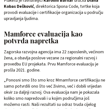
Plaketu je ravnateljici
Karolini Barilar
uručila
Diana
Kobas Dešković
, direktorica Spona Code, tvrtke koja
provodi evaluacije i certifikacije organizacija u području
upravljanja ljudima.
Mamforce evaluacija kao
potvrda napretka
Zagorska razvojna agencija ima 22 zaposlenih, većinom
žena, a obavlja poslove vezane za regionalni razvoj i
provedbu EU projekata. Prvu Mamforce evaluaciju je
prošla 2021. godine.
„Ponosni smo što smo kroz Mmamforce certifikaciju ne
samo potvrdili ono što već živimo, već i dobili vrijedan
okvir za daljnji razvoj. Ova evaluacija nam je pokazala
koliko smo napredovali i u kojim područjima još
možemo rasti. Naši rezultati su odraz truda cijelog