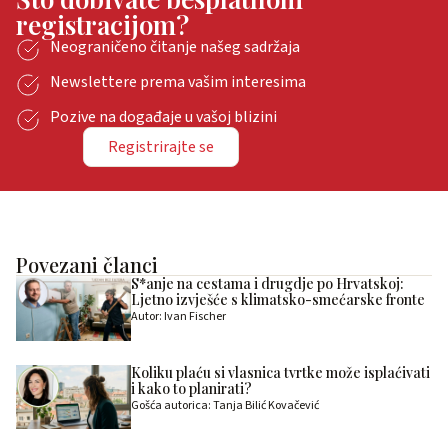
registracijom?
Neograničeno čitanje našeg sadržaja
Newslettere prema vašim interesima
Pozive na događaje u vašoj blizini
Registrirajte se
Povezani članci
S*anje na cestama i drugdje po Hrvatskoj:
Ljetno izvješće s klimatsko-smećarske fronte
Autor: Ivan Fischer
Koliku plaću si vlasnica tvrtke može isplaćivati
i kako to planirati?
Gošća autorica: Tanja Bilić Kovačević