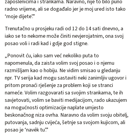
zaposlenicima i strankama. Naravno, nije to bilo puno
radno vrijeme, ali se događalo jer je moj ured isto tako
‘moje dijete’.”
Trenutačno u prosjeku radi od 12 do 14 sati dnevno, a
iako se to nekome može činiti nevjerojatnim, ona svoj
posao voli i radi kad i gdje god stigne.
„Ponovit ću, iako sam već nekoliko puta to
napomenula, da zaista volim svoj posao i o njemu
razmišljam kao o hobiju. Ne vidim smisao u gledanju
npr. TV serija kad mogu sastaviti neki zanimljiv ugovor i
pritom pronaći rješenje za problem koji se stranci
nameće. Volim razgovarati sa svojim strankama, te ih
savjetovati, volim se baviti medijacijom, rado ukazujem
na mogućnosti optimizacije naplate umjesto
beskonačnog niza ovrha. Naravno da volim svoju obitelj,
putovanja, sadnju cvijeća, šetnje sa svojom kujicom, ali
posao je ‘navék tu’.”