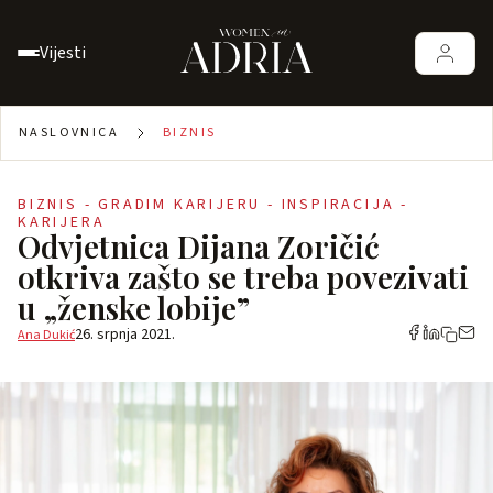
Vijesti
NASLOVNICA
BIZNIS
BIZNIS - GRADIM KARIJERU - INSPIRACIJA -
KARIJERA
Odvjetnica Dijana Zoričić
otkriva zašto se treba povezivati
u „ženske lobije”
26. srpnja 2021.
Ana Dukić