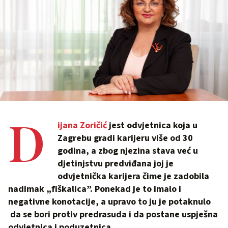
D
ijana Zoričić
jest odvjetnica koja u
Zagrebu gradi karijeru više od 30
godina, a zbog njezina stava već u
djetinjstvu predviđana joj je
odvjetnička karijera čime je zadobila
nadimak „fiškalica”. Ponekad je to imalo i
negativne konotacije, a upravo to ju je potaknulo
da se bori protiv predrasuda i da postane uspješna
odvjetnica i poduzetnica.