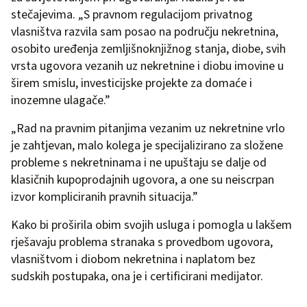
stečajevima. „S pravnom regulacijom privatnog
vlasništva razvila sam posao na području nekretnina,
osobito uređenja zemljišnoknjižnog stanja, diobe, svih
vrsta ugovora vezanih uz nekretnine i diobu imovine u
širem smislu, investicijske projekte za domaće i
inozemne ulagače.”
„Rad na pravnim pitanjima vezanim uz nekretnine vrlo
je zahtjevan, malo kolega je specijalizirano za složene
probleme s nekretninama i ne upuštaju se dalje od
klasičnih kupoprodajnih ugovora, a one su neiscrpan
izvor kompliciranih pravnih situacija.”
Kako bi proširila obim svojih usluga i pomogla u lakšem
rješavaju problema stranaka s provedbom ugovora,
vlasništvom i diobom nekretnina i naplatom bez
sudskih postupaka, ona je i certificirani medijator.