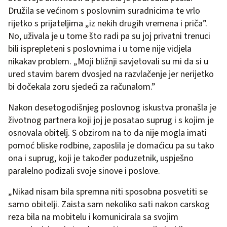
Družila se većinom s poslovnim suradnicima te vrlo
rijetko s prijateljima „iz nekih drugih vremena i priča”.
No, uživala je u tome što radi pa su joj privatni trenuci
bili isprepleteni s poslovnima i u tome nije vidjela
nikakav problem. „Moji bližnji savjetovali su mi da si u
ured stavim barem dvosjed na razvlačenje jer nerijetko
bi dočekala zoru sjedeći za računalom.”
Nakon desetogodišnjeg poslovnog iskustva pronašla je
životnog partnera koji joj je posatao suprug i s kojim je
osnovala obitelj. S obzirom na to da nije mogla imati
pomoć bliske rodbine, zaposlila je domaćicu pa su tako
ona i suprug, koji je također poduzetnik, uspješno
paralelno podizali svoje sinove i poslove.
„Nikad nisam bila spremna niti sposobna posvetiti se
samo obitelji. Zaista sam nekoliko sati nakon carskog
reza bila na mobitelu i komunicirala sa svojim