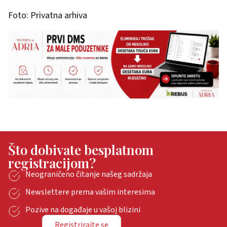
Foto: Privatna arhiva
Što dobivate besplatnom
registracijom?
Neograničeno čitanje našeg sadržaja
Newslettere prema vašim interesima
Pozive na događaje u vašoj blizini
Registrirajte se