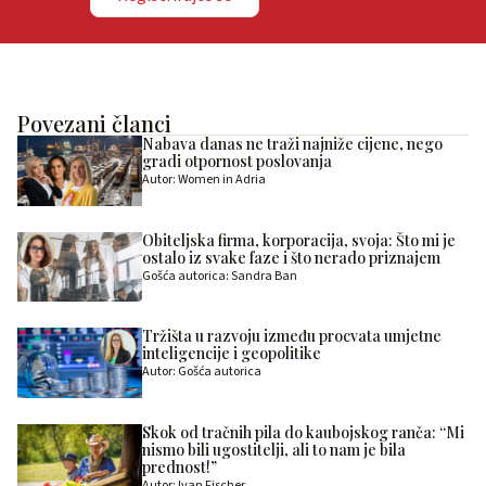
Povezani članci
Nabava danas ne traži najniže cijene, nego
gradi otpornost poslovanja
Autor: Women in Adria
Obiteljska firma, korporacija, svoja: Što mi je
ostalo iz svake faze i što nerado priznajem
Gošća autorica: Sandra Ban
Tržišta u razvoju između procvata umjetne
inteligencije i geopolitike
Autor: Gošća autorica
Skok od tračnih pila do kaubojskog ranča: “Mi
nismo bili ugostitelji, ali to nam je bila
prednost!”
Autor: Ivan Fischer