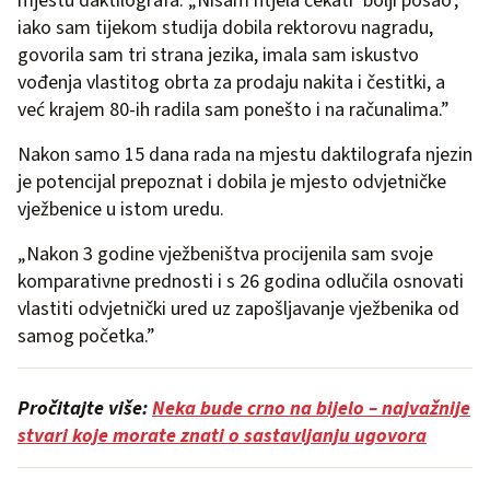
mjestu daktilografa. „Nisam htjela čekati ‘bolji posao’,
iako sam tijekom studija dobila rektorovu nagradu,
govorila sam tri strana jezika, imala sam iskustvo
vođenja vlastitog obrta za prodaju nakita i čestitki, a
već krajem 80-ih radila sam ponešto i na računalima.”
Nakon samo 15 dana rada na mjestu daktilografa njezin
je potencijal prepoznat i dobila je mjesto odvjetničke
vježbenice u istom uredu.
„Nakon 3 godine vježbeništva procijenila sam svoje
komparativne prednosti i s 26 godina odlučila osnovati
vlastiti odvjetnički ured uz zapošljavanje vježbenika od
samog početka.”
Pročitajte više:
Neka bude crno na bijelo – najvažnije
stvari koje morate znati o sastavljanju ugovora