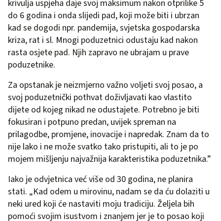
krivulja uspjeha daje svoj maksimum nakon otprilike 5
do 6 godina i onda slijedi pad, koji može biti i ubrzan
kad se dogodi npr. pandemija, svjetska gospodarska
kriza, rat i sl. Mnogi poduzetnici odustaju kad nakon
rasta osjete pad. Njih zapravo ne ubrajam u prave
poduzetnike.
Za opstanak je neizmjerno važno voljeti svoj posao, a
svoj poduzetnički pothvat doživljavati kao vlastito
dijete od kojeg nikad ne odustajete. Potrebno je biti
fokusiran i potpuno predan, uvijek spreman na
prilagodbe, promjene, inovacije i napredak. Znam da to
nije lako i ne može svatko tako pristupiti, ali to je po
mojem mišljenju najvažnija karakteristika poduzetnika.”
Iako je odvjetnica već više od 30 godina, ne planira
stati. „Kad odem u mirovinu, nadam se da ću dolaziti u
neki ured koji će nastaviti moju tradiciju. Željela bih
pomoći svojim isustvom i znanjem jer je to posao koji