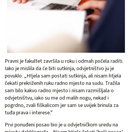
Pravni je fakultet završila u roku i odmah počela raditi.
Iako je mislila da će biti sutkinja, odvjetništvo ju je
povuklo. „Htjela sam postati sutkinja, ali nisam htjela
čekati prekriženih ruku radno mjesto na sudu. Tražila
sam bilo kakvo radno mjesto i nisam razmišljala o
odvjetništvu, iako su me od malih nogu, nekad i
pogrdno, zvali fiškalicom jer sam se uvijek brinula za
tuđa prava i interese.”
Prvi ponuđeni posao bio je u odvjetničkom uredu na