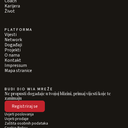
Coach
Karijera
Život
PLATFORMA
Vijesti
Network
Događaji
Projekti
O nama
Kontakt
Impressum
Mapa stranice
BUDI DIO WIA MREŽE
Ne propusti događaje u tvojoj blizini, primaj vijesti koje te
zanimaju
Registriraj se
Uvjeti poslovanja
Uvjeti prodaje
Zaštita osobnih podataka
Cookie Policy