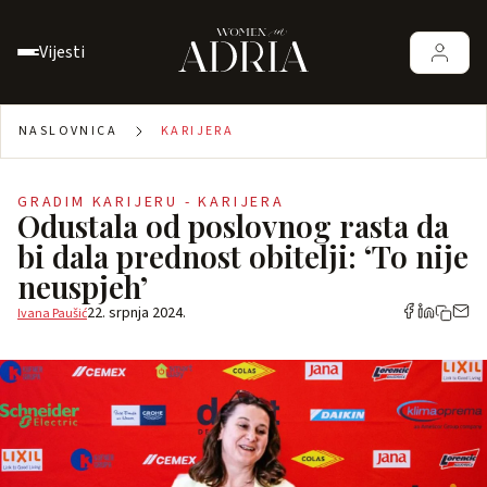
Vijesti
NASLOVNICA
KARIJERA
GRADIM KARIJERU - KARIJERA
Odustala od poslovnog rasta da
bi dala prednost obitelji: ‘To nije
neuspjeh’
22. srpnja 2024.
Ivana Paušić