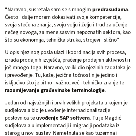
“Naravno, susretala sam se s mnogim
predrasudama
.
Često i dalje moram dokazivati svoje kompetencije,
svoja stečena znanja, svoju volju i želju i trud za učenje
nečeg novoga, za mene sasvim nepoznatih sektora, kao
što su ekonomija, tehnička struka, strojevi i slično”.
U opis njezinog posla ulazi i koordinacija svih procesa,
izrada prodajnih izvješća, praćenje prodajnih aktivnosti i
još mnogo toga. Naravno, veliki dio njezinih zadataka je
i prevođenje. Tu, kaže, jezična točnost nije jedino i
isključivo što je bitno i važno, već i tehničko znanje te
razumijevanje građevinske terminologije
.
Jedan od najvažnijih i prvih velikih projekata u kojem je
sudjelovala bio je uvođenje internacionalizacije
poslovnica te
uvođenje SAP softvera
. Tu je Magdić
sudjelovala u implementaciji i migraciji podataka iz
starog u novi sustav. Nametnula se kao tuzemna i