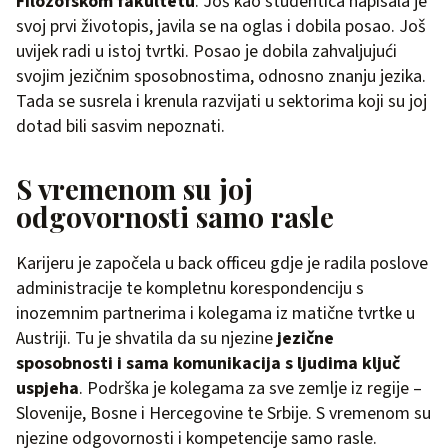
Filozofskom fakultetu
. Još kao studentica napisala je
svoj prvi životopis, javila se na oglas i dobila posao. Još
uvijek radi u istoj tvrtki. Posao je dobila zahvaljujući
svojim jezičnim sposobnostima, odnosno znanju jezika.
Tada se susrela i krenula razvijati u sektorima koji su joj
dotad bili sasvim nepoznati.
S vremenom su joj
odgovornosti samo rasle
Karijeru je započela u back officeu gdje je radila poslove
administracije te kompletnu korespondenciju s
inozemnim partnerima i kolegama iz matične tvrtke u
Austriji. Tu je shvatila da su njezine
jezične
sposobnosti i sama komunikacija s ljudima ključ
uspjeha
. Podrška je kolegama za sve zemlje iz regije –
Slovenije, Bosne i Hercegovine te Srbije. S vremenom su
njezine odgovornosti i kompetencije samo rasle.