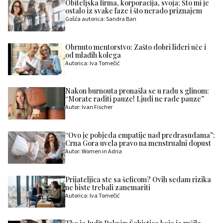
Obiteljska firma, korporacija, svoja: Što mi je
ostalo iz svake faze i što nerado priznajem
Gošća autorica: Sandra Ban
Obrnuto mentorstvo: Zašto dobri lideri uče i
od mlađih kolega
Autorica: Iva Tomečić
Nakon burnouta pronašla se u radu s glinom:
“Morate raditi pauze! Ljudi ne rade pauze”
Autor: Ivan Fischer
“Ovo je pobjeda empatije nad predrasudama”:
Crna Gora uvela pravo na menstrualni dopust
Autor: Women in Adria
Prijateljica ste sa šeficom? Ovih sedam rizika
ne biste trebali zanemariti
Autorica: Iva Tomečić