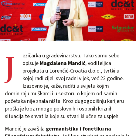
J
ezičarka u građevinarstvu. Tako samu sebe
opisuje
Magdalena Mandić
, voditeljica
projekata u Lorenčić-Croatia d.o.o., tvrtki u
kojoj radi cijeli svoj radni vijek, već 22 godine.
Izazovno je, kaže, raditi u svijetu kojim
dominiraju muškarci i u sektoru o kojem od samih
početaka nije znala ništa. Kroz dugogodišnju karijeru
prošla je kroz mnogo poslovnih i osobnih kriznih
situacija te shvatila koje su stvari ključne za uspjeh.
Mandić je završila
germanistiku i fonetiku na