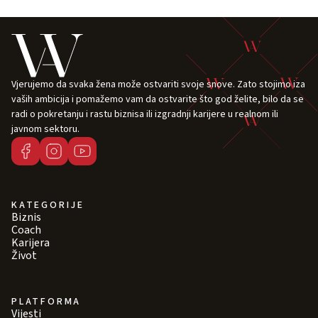
Vjerujemo da svaka žena može ostvariti svoje snove. Zato stojimo iza
vaših ambicija i pomažemo vam da ostvarite što god želite, bilo da se
radi o pokretanju i rastu biznisa ili izgradnji karijere u realnom ili
javnom sektoru.
KATEGORIJE
Biznis
Coach
Karijera
Život
PLATFORMA
Vijesti