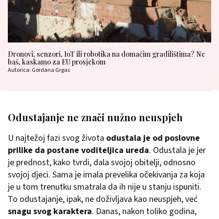
Dronovi, senzori, IoT ili robotika na domaćim gradilištima? Ne
baš, kaskamo za EU prosjekom
Autorica: Gordana Grgas
Odustajanje ne znači nužno neuspjeh
U najtežoj fazi svog života
odustala je od poslovne
prilike da postane voditeljica ureda
. Odustala je jer
je prednost, kako tvrdi, dala svojoj obitelji, odnosno
svojoj djeci. Sama je imala prevelika očekivanja za koja
je u tom trenutku smatrala da ih nije u stanju ispuniti.
To odustajanje, ipak, ne doživljava kao neuspjeh, već
snagu svog karaktera
. Danas, nakon toliko godina,