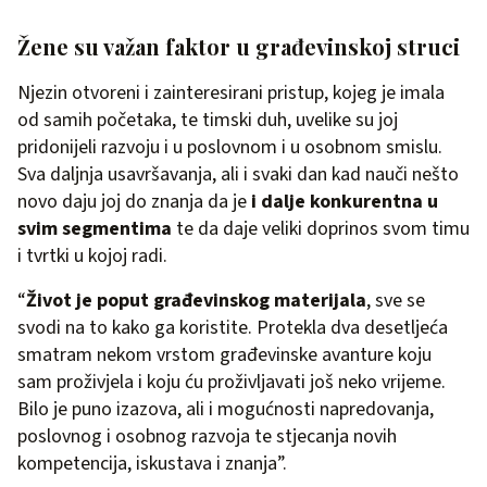
Žene su važan faktor u građevinskoj struci
Njezin otvoreni i zainteresirani pristup, kojeg je imala
od samih početaka, te timski duh, uvelike su joj
pridonijeli razvoju i u poslovnom i u osobnom smislu.
Sva daljnja usavršavanja, ali i svaki dan kad nauči nešto
novo daju joj do znanja da je
i dalje konkurentna u
svim segmentima
te da daje veliki doprinos svom timu
i tvrtki u kojoj radi.
“
Život je poput građevinskog materijala
, sve se
svodi na to kako ga koristite. Protekla dva desetljeća
smatram nekom vrstom građevinske avanture koju
sam proživjela i koju ću proživljavati još neko vrijeme.
Bilo je puno izazova, ali i mogućnosti napredovanja,
poslovnog i osobnog razvoja te stjecanja novih
kompetencija, iskustava i znanja”.