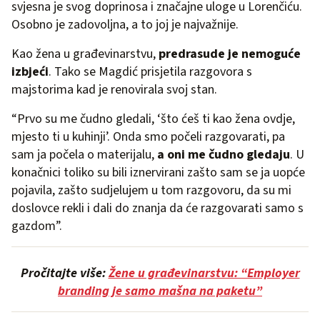
svjesna je svog doprinosa i značajne uloge u Lorenčiću.
Osobno je zadovoljna, a to joj je najvažnije.
Kao žena u građevinarstvu,
predrasude je nemoguće
izbjeći
. Tako se Magdić prisjetila razgovora s
majstorima kad je renovirala svoj stan.
“Prvo su me čudno gledali, ‘što ćeš ti kao žena ovdje,
mjesto ti u kuhinji’. Onda smo počeli razgovarati, pa
sam ja počela o materijalu,
a oni me čudno gledaju
. U
konačnici toliko su bili iznervirani zašto sam se ja uopće
pojavila, zašto sudjelujem u tom razgovoru, da su mi
doslovce rekli i dali do znanja da će razgovarati samo s
gazdom”.
Pročitajte više:
Žene u građevinarstvu: “Employer
branding je samo mašna na paketu”