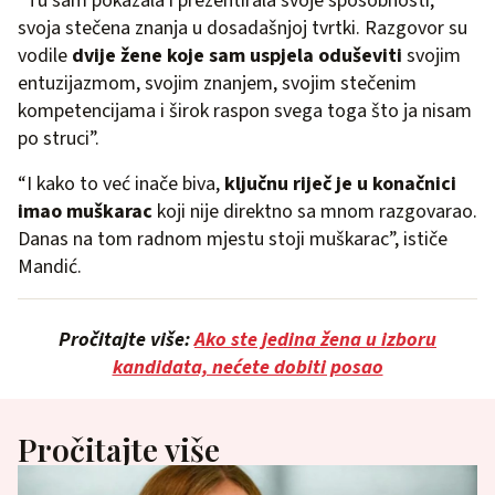
“Tu sam pokazala i prezentirala svoje sposobnosti,
svoja stečena znanja u dosadašnjoj tvrtki. Razgovor su
vodile
dvije žene koje sam uspjela oduševiti
svojim
entuzijazmom, svojim znanjem, svojim stečenim
kompetencijama i širok raspon svega toga što ja nisam
po struci”.
“I kako to već inače biva,
ključnu riječ je u konačnici
imao muškarac
koji nije direktno sa mnom razgovarao.
Danas na tom radnom mjestu stoji muškarac”, ističe
Mandić.
Pročitajte više:
Ako ste jedina žena u izboru
kandidata, nećete dobiti posao
Pročitajte više