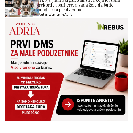
Tko je Judit Polgár: Šahistica koja je rušila
rekorde i barijere, a sada žele da bude
mađarska predsjednica
Autor: Women in Adria