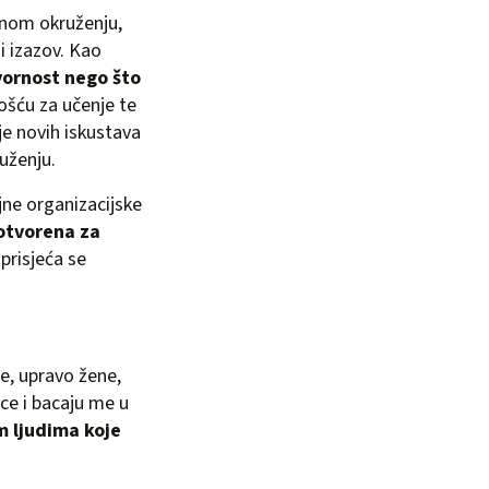
ivnom okruženju,
ni izazov. Kao
ornost nego što
nošću za učenje te
je novih iskustava
uženju.
jne organizacijske
otvorena za
prisjeća se
e, upravo žene,
ice i bacaju me u
m ljudima koje