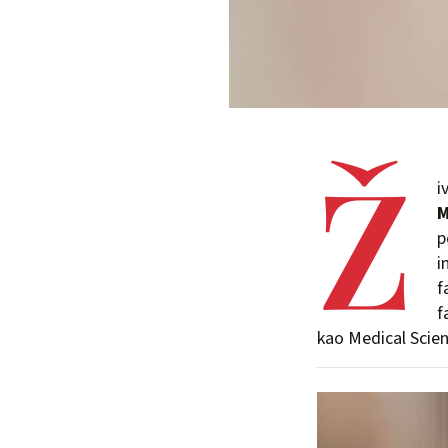
Ž
i
M
p
i
f
f
kao Medical Scien