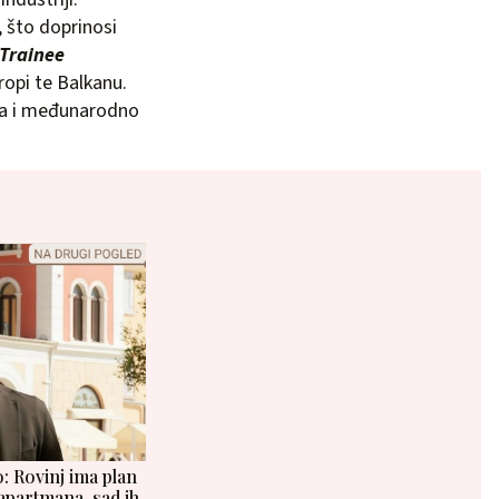
 što doprinosi
Trainee
uropi te Balkanu.
tina i međunarodno
: Rovinj ima plan
apartmana, sad ih