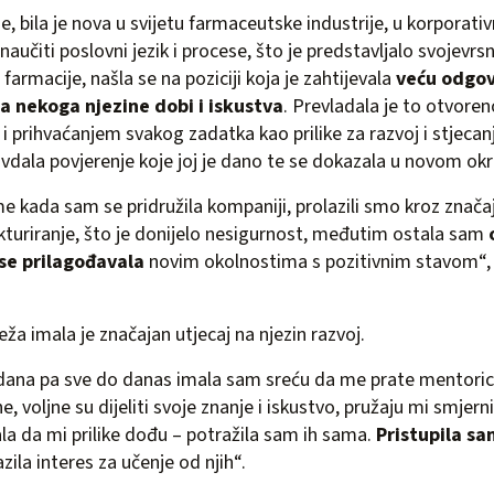
ne, bila je nova u svijetu farmaceutske industrije, u korporat
naučiti poslovni jezik i procese, što je predstavljalo svojevrs
armacije, našla se na poziciji koja je zahtijevala
veću odgov
za nekoga njezine dobi i iskustva
. Prevladala je to otvore
 i prihvaćanjem svakog zadatka kao prilike za razvoj i stjecan
avdala povjerenje koje joj je dano te se dokazala u novom okr
me kada sam se pridružila kompaniji, prolazili smo kroz znača
kturiranje, što je donijelo nesigurnost, međutim ostala sam
se prilagođavala
novim okolnostima s pozitivnim stavom“, 
ža imala je značajan utjecaj na njezin razvoj.
 dana pa sve do danas imala sam sreću da me prate mentoric
e, voljne su dijeliti svoje znanje i iskustvo, pružaju mi smjern
la da mi prilike dođu – potražila sam ih sama.
Pristupila sa
azila interes za učenje od njih“.