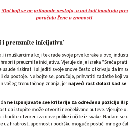
:
‘Oni koji se ne prilagode nestaju, a oni koji inoviraju pre
poručuju Žene u znanosti
 i preuzmite inicijativu’
i i muškarcima koji tek rade svoje prve korake u ovoj industri
hrabri i preuzmite inicijativu. Vjeruje da je izreka “Sreća prat
se usude riskirati i slijediti svoje snove često otkrivaju da im 
ali da postoje. Ne bojte se, poručuje, prihvatiti zadatke koji 
van vašeg trenutačnog znanja, jer
najveći rast dolazi kad se
e da
ne ispunjavate sve kriterije za određenu poziciju ili 
ost da istupite može otvoriti neočekivane puteve. Vjerujte u s
 i budite otvoreni za nove prilike i učite iz svake. Nadam se 
je uz hrabrost, upornost i podršku moguće postići mnogo čak