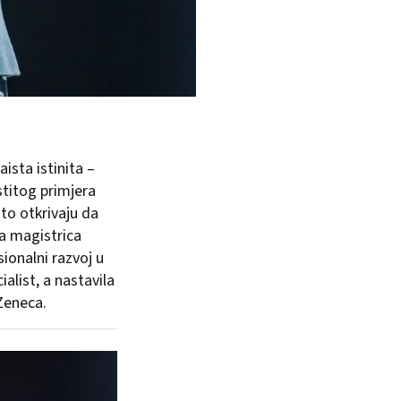
aista istinita –
stitog primjera
sto otkrivaju da
da magistrica
ionalni razvoj u
alist, a nastavila
Zeneca.