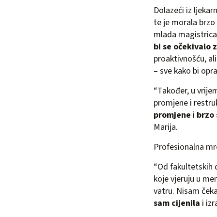
Dolazeći iz ljekar
te je morala brzo 
mlada magistrica f
bi se očekivalo 
proaktivnošću, ali
– sve kako bi opr
“Također, u vrije
promjene i restru
promjene
i
brzo 
Marija.
Profesionalna mre
“Od fakultetskih
koje vjeruju u men
vatru. Nisam čeka
sam cijenila
i izr