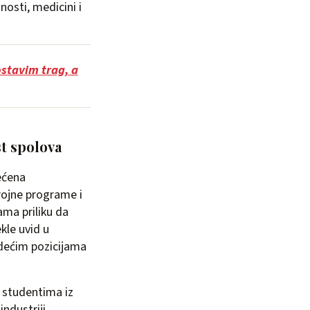
nosti, medicini i
ostavim trag, a
t spolova
ećena
rojne programe i
ma priliku da
kle uvid u
vodećim pozicijama
 studentima iz
ndustriji.