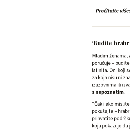
Pročitajte više
‘Budite hrabri
Mladim ženama, al
poručuje – budite 
istinita. Oni koji 
za koja nisu ni zn
izazovnima ili iz
s nepoznatim
.
“Čak i ako mislit
pokušajte – hrabr
prihvatite podršku
koja pokazuje da 