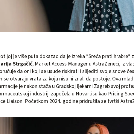
vot joj je više puta dokazao da je izreka “Sreća prati hrabre“ z
arija Strgačić
, Market Access Manager u AstraZeneci, iz vla
oručuje da oni koji se usude riskirati i slijediti svoje snove če
m se otvaraju vrata za koja nisu ni znali da postoje. Ova mla
armacije je nakon staža u Gradskoj ljekarni Zagreb svoj profes
armaceutskoj industriji započela u Novartisu kao Pricing Speci
ce Liaison. Početkom 2024. godine pridružila se tvrtki Astra