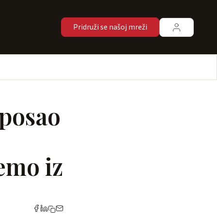
Pridruži se našoj mreži
 posao
temo iz