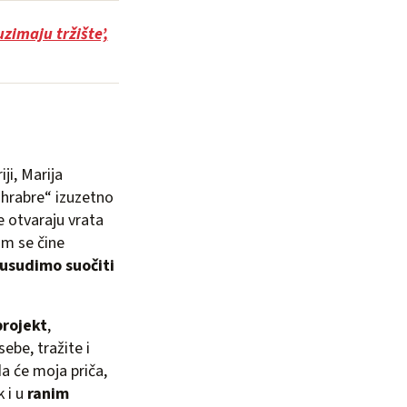
uzimaju tržište’,
ji, Marija
i hrabre“ izuzetno
se otvaraju vrata
vam se čine
 usudimo suočiti
projekt
,
ebe, tražite i
da će moja priča,
 i u
ranim