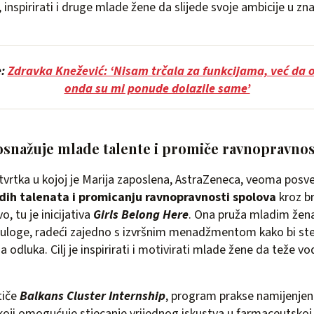
, inspirirati i druge mlade žene da slijede svoje ambicije u zna
e:
Zdravka Knežević: ‘Nisam trčala za funkcijama, već da 
onda su mi ponude dolazile same’
osnažuje mlade talente i promiče ravnopravnos
tvrtka u kojoj je Marija zaposlena, AstraZeneca, veoma posv
dih talenata i promicanju ravnopravnosti spolova
kroz b
vo, tu je inicijativa
Girls Belong Here
. Ona pruža mladim žena
 uloge, radeći zajedno s izvršnim menadžmentom kako bi ste
 odluka. Cilj je inspirirati i motivirati mlade žene da teže 
tiče
Balkans Cluster Internship
, program prakse namijenjen
 koji omogućuje stjecanje vrijednog iskustva u farmaceutskoj i