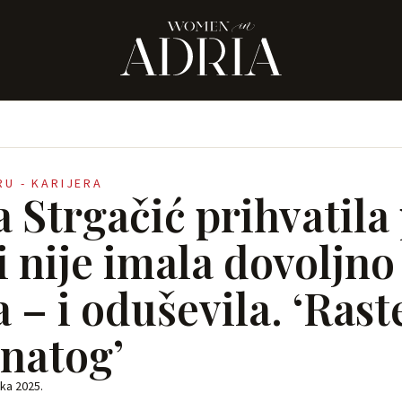
RU - KARIJERA
a Strgačić prihvatila
i nije imala dovoljno
 – i oduševila. ‘Ras
natog’
jka 2025.