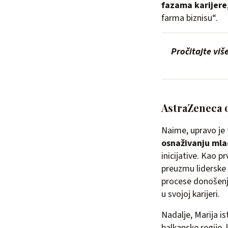
fazama karijere
farma biznisu“.
Pročitajte viš
AstraZeneca 
Naime, upravo je 
osnaživanju mla
inicijative. Kao pr
preuzmu liderske
procese donošenja
u svojoj karijeri.
Nadalje, Marija is
balkanske regije,