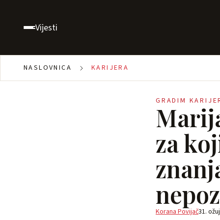
Vijesti
NASLOVNICA
KARIJERA
GRADIM KARIJE
Marij
za koj
znanja
nepoz
Korana Povijač
31. ožu