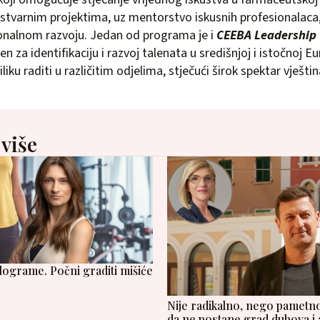
 stvarnim projektima, uz mentorstvo iskusnih profesionalaca,
onalnom razvoju. Jedan od programa je i
CEEBA Leadership 
jen za identifikaciju i razvoj talenata u središnjoj i istočnoj E
iliku raditi u različitim odjelima, stječući širok spektar vješ
 više
ilograme. Počni graditi mišiće
Nije radikalno, nego pametno
da ne postane grad duhova i 