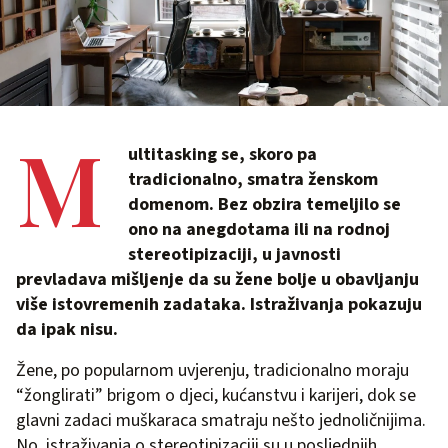
M
ultitasking se, skoro pa
tradicionalno, smatra ženskom
domenom. Bez obzira temeljilo se
ono na anegdotama ili na rodnoj
stereotipizaciji, u javnosti
prevladava mišljenje da su žene bolje u obavljanju
više istovremenih zadataka. Istraživanja pokazuju
da ipak nisu.
Žene, po popularnom uvjerenju, tradicionalno moraju
“žonglirati” brigom o djeci, kućanstvu i karijeri, dok se
glavni zadaci muškaraca smatraju nešto jednoličnijima.
No, istraživanja o stereotipizaciji su u posljednjih