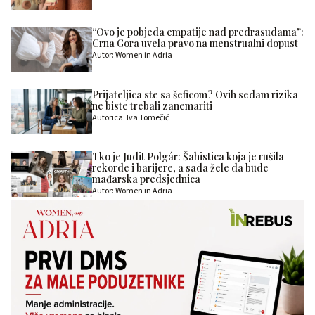
“Ovo je pobjeda empatije nad predrasudama”:
Crna Gora uvela pravo na menstrualni dopust
Autor: Women in Adria
Prijateljica ste sa šeficom? Ovih sedam rizika
ne biste trebali zanemariti
Autorica: Iva Tomečić
Tko je Judit Polgár: Šahistica koja je rušila
rekorde i barijere, a sada žele da bude
mađarska predsjednica
Autor: Women in Adria