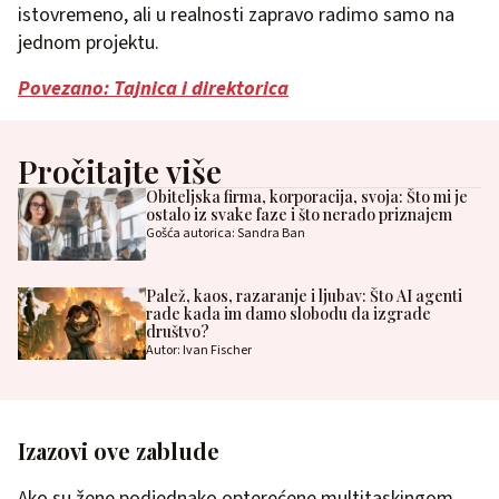
istovremeno, ali u realnosti zapravo radimo samo na
jednom projektu.
Povezano: Tajnica i direktorica
Pročitajte više
Obiteljska firma, korporacija, svoja: Što mi je
ostalo iz svake faze i što nerado priznajem
Gošća autorica: Sandra Ban
Palež, kaos, razaranje i ljubav: Što AI agenti
rade kada im damo slobodu da izgrade
društvo?
Autor: Ivan Fischer
Izazovi ove zablude
Ako su žene podjednako opterećene multitaskingom,