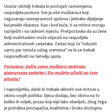
Unutar obitelji trebala bi postojati ravnomjerna
raspodjela poslova. Sve je više muškaraca koji
zagovaraju ravnopravnost spolova i jednako dijeljenje
kućanskih obaveza. Kao i kod kuće, ti se mitovi moraju
razriješiti i na radnom mjestu. Pretpostavka da su žene
bolji multitaskeri može utjecati na raspodjelu
administrativnih zadataka. Zadaci koji će “oduzeti
samo par minuta vašeg vremena” ne bi se trebali
raspoređivati ​​na temelju spola.
Povezano: Zašto samo muškarci dobivaju
glamurozne zadatke i što možete učiniti po tom
pitanju?
I naposlijetku, vlade bi trebale ukloniti ove mitove u
okviru svojih politika. Djeca dodaju, bez obzira na to
koliko ih voljeli, posao koji nije lako obavljati, zbog čega
je potrebna pristupačna, kvalitetna i široko dostupna