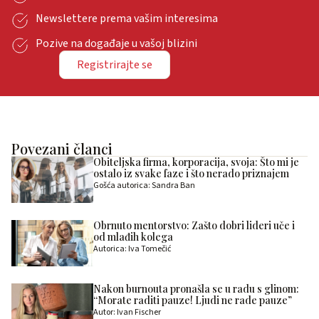
Newslettere prema vašim interesima
Pozive na događaje u vašoj blizini
Registrirajte se
Povezani članci
Obiteljska firma, korporacija, svoja: Što mi je
ostalo iz svake faze i što nerado priznajem
Gošća autorica: Sandra Ban
Obrnuto mentorstvo: Zašto dobri lideri uče i
od mlađih kolega
Autorica: Iva Tomečić
Nakon burnouta pronašla se u radu s glinom:
“Morate raditi pauze! Ljudi ne rade pauze”
Autor: Ivan Fischer