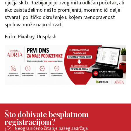
dječja skrb. Razbijanje je ovog mita odličan početak, ali
ako zaista želimo nešto promijeniti, moramo ići dalje i
stvarati političko okruženje u kojem ravnopravnost
spolova može napredovati.
Foto: Pixabay, Unsplash
Što dobivate besplatnom
registracijom?
Neograničeno čitanje našeg sadržaja