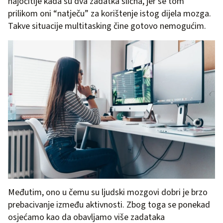
najočitije kada su dva zadatka slična, jer se tom
prilikom oni “natječu” za korištenje istog dijela mozga.
Takve situacije multitasking
čine gotovo nemogućim.
Međutim, ono u čemu su ljudski mozgovi dobri je brzo
prebacivanje između aktivnosti. Zbog toga se ponekad
osjećamo kao da obavljamo više zadataka