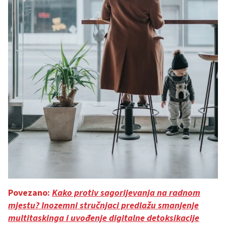
Povezano:
Kako protiv sagorijevanja na radnom
mjestu? Inozemni stručnjaci predlažu smanjenje
multitaskinga i uvođenje digitalne detoksikacije