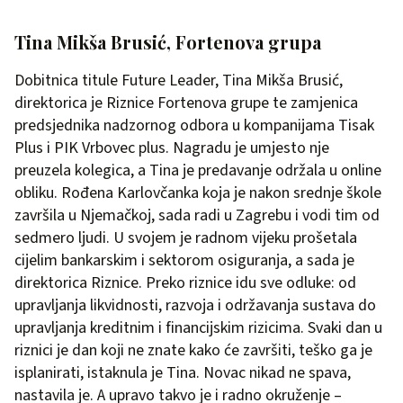
Tina Mikša Brusić, Fortenova grupa
Dobitnica titule Future Leader, Tina Mikša Brusić,
direktorica je Riznice Fortenova grupe te zamjenica
predsjednika nadzornog odbora u kompanijama Tisak
Plus i PIK Vrbovec plus. Nagradu je umjesto nje
preuzela kolegica, a Tina je predavanje održala u online
obliku. Rođena Karlovčanka koja je nakon srednje škole
završila u Njemačkoj, sada radi u Zagrebu i vodi tim od
sedmero ljudi. U svojem je radnom vijeku prošetala
cijelim bankarskim i sektorom osiguranja, a sada je
direktorica Riznice. Preko riznice idu sve odluke: od
upravljanja likvidnosti, razvoja i održavanja sustava do
upravljanja kreditnim i financijskim rizicima. Svaki dan u
riznici je dan koji ne znate kako će završiti, teško ga je
isplanirati, istaknula je Tina. Novac nikad ne spava,
nastavila je. A upravo takvo je i radno okruženje –