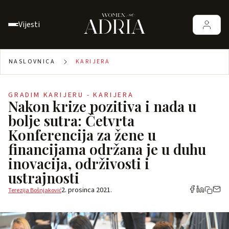
Vijesti
NASLOVNICA
KARIJERA
GRADIM KARIJERU - KARIJERA
Nakon krize pozitiva i nada u
bolje sutra: Četvrta
Konferencija za žene u
financijama održana je u duhu
inovacija, održivosti i
ustrajnosti
2. prosinca 2021.
Terezija Bošnjaković