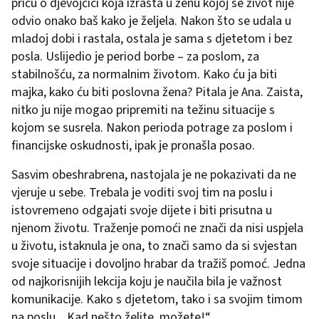
priču o djevojčici koja izrasta u ženu kojoj se život nije
odvio onako baš kako je željela. Nakon što se udala u
mladoj dobi i rastala, ostala je sama s djetetom i bez
posla. Uslijedio je period borbe – za poslom, za
stabilnošću, za normalnim životom. Kako ću ja biti
majka, kako ću biti poslovna žena? Pitala je Ana. Zaista,
nitko ju nije mogao pripremiti na težinu situacije s
kojom se susrela. Nakon perioda potrage za poslom i
financijske oskudnosti, ipak je pronašla posao.
Sasvim obeshrabrena, nastojala je ne pokazivati da ne
vjeruje u sebe. Trebala je voditi svoj tim na poslu i
istovremeno odgajati svoje dijete i biti prisutna u
njenom životu. Traženje pomoći ne znači da nisi uspjela
u životu, istaknula je ona, to znači samo da si svjestan
svoje situacije i dovoljno hrabar da tražiš pomoć. Jedna
od najkorisnijih lekcija koju je naučila bila je važnost
komunikacije. Kako s djetetom, tako i sa svojim timom
na poslu. „Kad nešto želite, možete!“