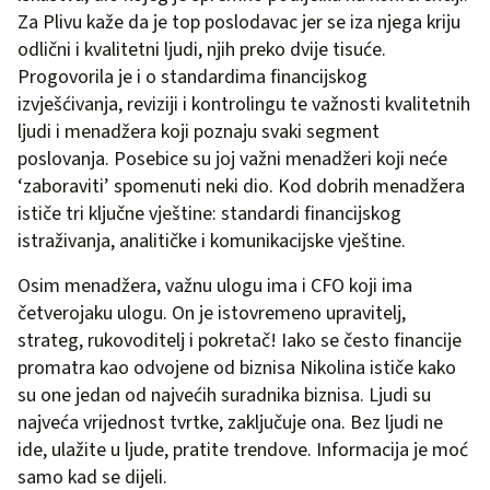
Za Plivu kaže da je top poslodavac jer se iza njega kriju
odlični i kvalitetni ljudi, njih preko dvije tisuće.
Progovorila je i o standardima financijskog
izvješćivanja, reviziji i kontrolingu te važnosti kvalitetnih
ljudi i menadžera koji poznaju svaki segment
poslovanja. Posebice su joj važni menadžeri koji neće
‘zaboraviti’ spomenuti neki dio. Kod dobrih menadžera
ističe tri ključne vještine: standardi financijskog
istraživanja, analitičke i komunikacijske vještine.
Osim menadžera, važnu ulogu ima i CFO koji ima
četverojaku ulogu. On je istovremeno upravitelj,
strateg, rukovoditelj i pokretač! Iako se često financije
promatra kao odvojene od biznisa Nikolina ističe kako
su one jedan od najvećih suradnika biznisa. Ljudi su
najveća vrijednost tvrtke, zaključuje ona. Bez ljudi ne
ide, ulažite u ljude, pratite trendove. Informacija je moć
samo kad se dijeli.