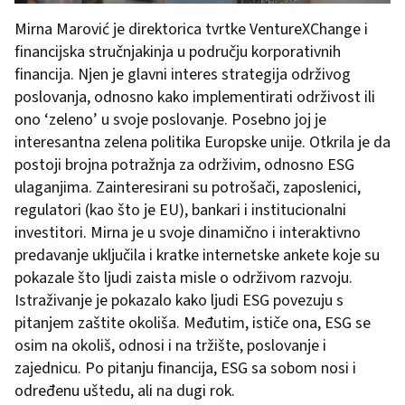
Mirna Marović je direktorica tvrtke VentureXChange i
financijska stručnjakinja u području korporativnih
financija. Njen je glavni interes strategija održivog
poslovanja, odnosno kako implementirati održivost ili
ono ‘zeleno’ u svoje poslovanje. Posebno joj je
interesantna zelena politika Europske unije. Otkrila je da
postoji brojna potražnja za održivim, odnosno ESG
ulaganjima. Zainteresirani su potrošači, zaposlenici,
regulatori (kao što je EU), bankari i institucionalni
investitori. Mirna je u svoje dinamično i interaktivno
predavanje uključila i kratke internetske ankete koje su
pokazale što ljudi zaista misle o održivom razvoju.
Istraživanje je pokazalo kako ljudi ESG povezuju s
pitanjem zaštite okoliša. Međutim, ističe ona, ESG se
osim na okoliš, odnosi i na tržište, poslovanje i
zajednicu. Po pitanju financija, ESG sa sobom nosi i
određenu uštedu, ali na dugi rok.