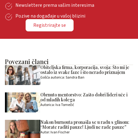
Newslettere prema vašim interesima
Pozive na događaje u vašoj blizini
Registrirajte se
Povezani članci
Obiteljska firma, korporacija, svoja: Što mi je
ostalo iz svake faze i što nerado priznajem
Gošća autorica: Sandra Ban
Obrnuto mentorstvo: Zašto dobri lideri uče i
od mlađih kolega
Autorica: Iva Tomečić
Nakon burnouta pronašla se u radu s glinom:
“Morate raditi pauze! Ljudi ne rade pauze”
Autor: Ivan Fischer