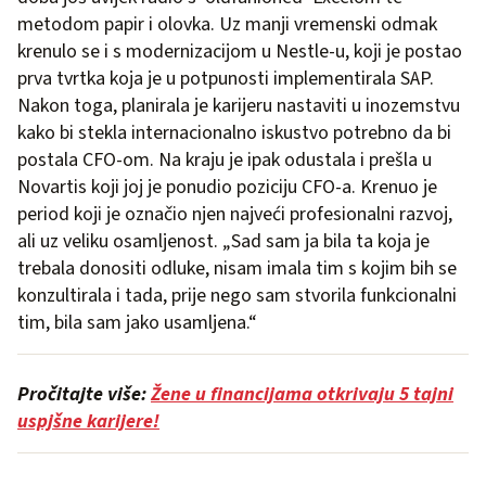
metodom papir i olovka. Uz manji vremenski odmak
krenulo se i s modernizacijom u Nestle-u, koji je postao
prva tvrtka koja je u potpunosti implementirala SAP.
Nakon toga, planirala je karijeru nastaviti u inozemstvu
kako bi stekla internacionalno iskustvo potrebno da bi
postala CFO-om. Na kraju je ipak odustala i prešla u
Novartis koji joj je ponudio poziciju CFO-a. Krenuo je
period koji je označio njen najveći profesionalni razvoj,
ali uz veliku osamljenost. „Sad sam ja bila ta koja je
trebala donositi odluke, nisam imala tim s kojim bih se
konzultirala i tada, prije nego sam stvorila funkcionalni
tim, bila sam jako usamljena.“
Pročitajte više:
Žene u financijama otkrivaju 5 tajni
uspjšne karijere!