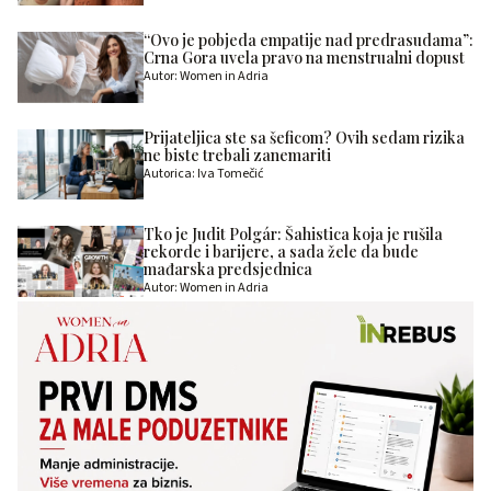
“Ovo je pobjeda empatije nad predrasudama”:
Crna Gora uvela pravo na menstrualni dopust
Autor: Women in Adria
Prijateljica ste sa šeficom? Ovih sedam rizika
ne biste trebali zanemariti
Autorica: Iva Tomečić
Tko je Judit Polgár: Šahistica koja je rušila
rekorde i barijere, a sada žele da bude
mađarska predsjednica
Autor: Women in Adria