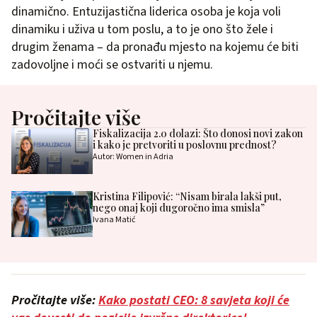
dinamično. Entuzijastična liderica osoba je koja voli
dinamiku i uživa u tom poslu, a to je ono što žele i
drugim ženama – da pronađu mjesto na kojemu će biti
zadovoljne i moći se ostvariti u njemu.
Pročitajte više
Fiskalizacija 2.0 dolazi: Što donosi novi zakon
i kako je pretvoriti u poslovnu prednost?
Autor: Women in Adria
Kristina Filipović: “Nisam birala lakši put,
nego onaj koji dugoročno ima smisla”
Ivana Matić
Pročitajte više:
Kako postati CEO: 8 savjeta koji će