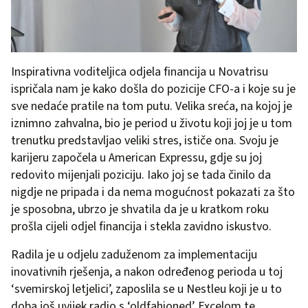
Inspirativna voditeljica odjela financija u Novatrisu
ispričala nam je kako došla do pozicije CFO-a i koje su je
sve nedaće pratile na tom putu. Velika sreća, na kojoj je
iznimno zahvalna, bio je period u životu koji joj je u tom
trenutku predstavljao veliki stres, ističe ona. Svoju je
karijeru započela u American Expressu, gdje su joj
redovito mijenjali poziciju. Iako joj se tada činilo da
nigdje ne pripada i da nema mogućnost pokazati za što
je sposobna, ubrzo je shvatila da je u kratkom roku
prošla cijeli odjel financija i stekla zavidno iskustvo.
Radila je u odjelu zaduženom za implementaciju
inovativnih rješenja, a nakon određenog perioda u toj
‘svemirskoj letjelici’, zaposlila se u Nestleu koji je u to
doba još uvijek radio s ‘oldfahioned’ Excelom te