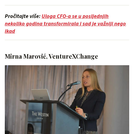
Pročitajte više:
Uloga CFO-a se u posljednjih
nekoliko godina transformirala i sad je važniji nego
ikad
Mirna Marović, VentureXChange