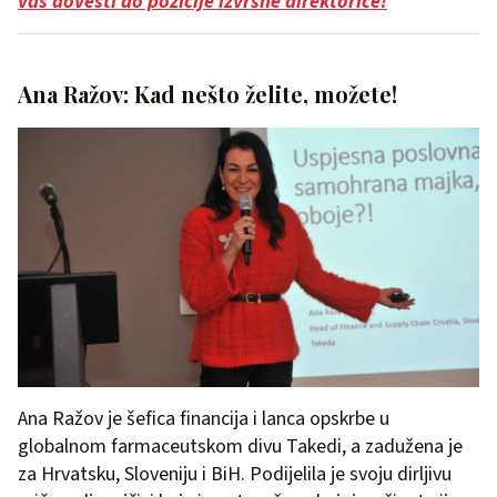
vas dovesti do pozicije izvršne direktorice!
Ana Ražov: Kad nešto želite, možete!
Ana Ražov je šefica financija i lanca opskrbe u
globalnom farmaceutskom divu Takedi, a zadužena je
za Hrvatsku, Sloveniju i BiH. Podijelila je svoju dirljivu