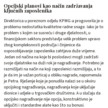
Opcijski planovi kao način zadržavanja
ključnih zaposlenika
Direktorica u poreznom odjelu KPMG-a progovorila je o
problemu nedostatka kvalitetne radne snage. Iako je to
problem s kojim se susreću i druge djelatnosti, u
financijskom sektoru predstavlja velik problem upravo
zbog kompleksnosti područja i činjenice da
osposobljavanje zaposlenika zahtjeva duže vrijeme.
Jedan od načina na koje bi poslodavci mogli zadržati
svoje djelatnike na duži rok je nagrađivanje. Potrebno je
razmišljati na način na koji zaposlenici razmišljaju, a to
je da im je važan poticaj u obliku nagrade, napomenula
je Petra. Rješenje koje je ponudila nalazi se u okviru
opcijskog nagrađivanja, nagrađivanja koje uključuje
dionice i udjele u trgovačkim društvima. A u slučaju da
opcijsko nagrađivanje nije opcija, konstruktivno je
uključiti i standardne alate kao što su bonusi.