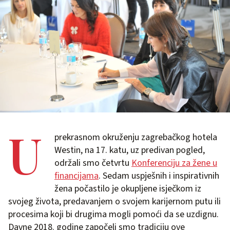
U
prekrasnom okruženju zagrebačkog hotela
Westin, na 17. katu, uz predivan pogled,
održali smo četvrtu
Konferenciju za žene u
financijama
. Sedam uspješnih i inspirativnih
žena počastilo je okupljene isječkom iz
svojeg života, predavanjem o svojem karijernom putu ili
procesima koji bi drugima mogli pomoći da se uzdignu.
Davne 2018. godine započeli smo tradiciju ove