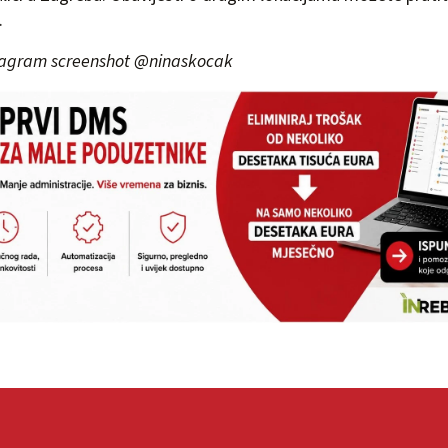
.
stagram screenshot @ninaskocak