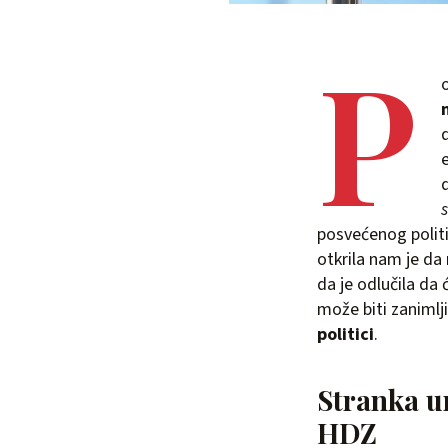
P
d
posvećenog politic
otkrila nam je da
da je odlučila da 
može biti zanimlj
politici
.
Stranka um
HDZ