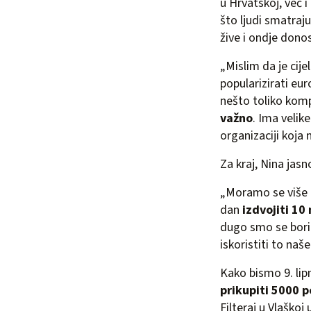
u Hrvatskoj, već 
što ljudi smatraju
žive i ondje dono
„Mislim da je cije
popularizirati eu
nešto toliko komp
važno
. Ima velik
organizaciji koja 
Za kraj, Nina jas
„Moramo se više i
dan
izdvojiti 1
dugo smo se bori
iskoristiti to naš
Kako bismo 9. lip
prikupiti 5000 p
Filteraj u Vlaškoj