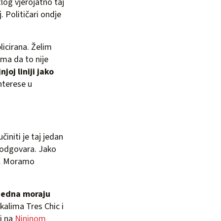
log vjerojatno taj
. Političari ondje
licirana. Želim
ima da to nije
njoj liniji jako
nterese u
initi je taj jedan
 odgovara. Jako
e… Moramo
jedna moraju
kalima Tres Chic i
ti na
Nininom