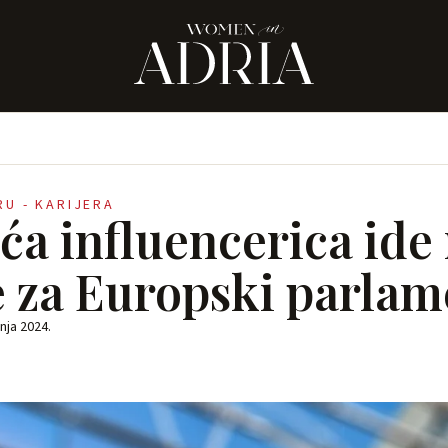
RU - KARIJERA
a influencerica ide
e za Europski parlam
vnja 2024.