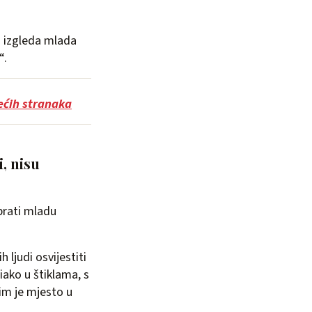
o izgleda mlada
“.
ećih stranaka
i, nisu
brati mladu
 ljudi osvijestiti
iako u štiklama, s
im je mjesto u