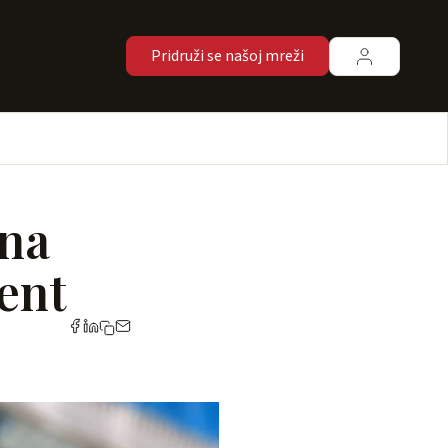
Pridruži se našoj mreži
 na
ent