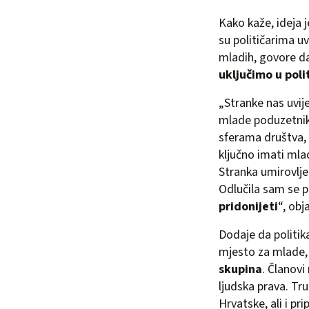
Kako kaže, ideja je
su političarima uv
mladih, govore d
uključimo u poli
„Stranke nas uvij
mlade poduzetnike
sferama društva, 
ključno imati mla
Stranka umirovlje
Odlučila sam se 
pridonijeti
“, obj
Dodaje da politik
mjesto za mlade,
skupina
. Članovi
ljudska prava. Tru
Hrvatske, ali i pr