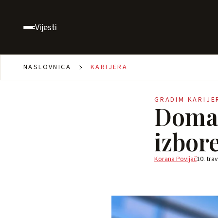
Vijesti
NASLOVNICA
KARIJERA
GRADIM KARIJE
Domać
izbor
Korana Povijač
10. tra