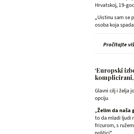
Hrvatskoj, 19-god
„Uistinu sam se p
osoba koja spada u
Pročitajte vi
‘Europski izbo
komplicirani,
Glavni cilj i žel
opciju.
„
Želim da naša g
to da mladi ljudi
frizurom, s ruže
politici“.