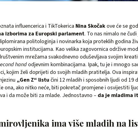
oznata influencerica i TikTokerica
Nina Skočak
ove će se go
na izborima za Europski parlament
. To nas nimalo ne čudi 
iplomirana politologinja i novinarka koja proteklih godina živi 
europskim institucijama. Kao velika zagovornica održive mode
društvenim mrežama svakodnevno oduševljava svojim kreat
second hand
odjevnim kombinacijama. Ipak, tu je i mnogo sa
i, kojim želi doprijeti do svojih mladih pratitelja. Ova inspi
 njezinu
„Gen Z“ listu
čini 12 mladih i sposobnih ljudi od 19 
će ona, ako nitko neće, biti pokretač promjene i osvijestiti lju
iva i da može biti za mlade. Jednostavno –
da je mladima i
irovljenika ima više mladih na lis