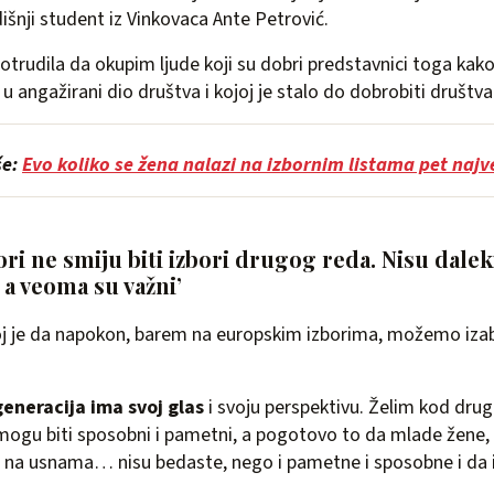
išnji student iz Vinkovaca Ante Petrović.
otrudila da okupim ljude koji su dobri predstavnici toga kak
 angažirani dio društva i kojoj je stalo do dobrobiti društva
še:
Evo koliko se žena nalazi na izbornim listama pet najv
ri ne smiju biti izbori drugog reda. Nisu dalek
 a veoma su važni’
ja joj je da napokon, barem na europskim izborima, možemo iza
eneracija ima svoj glas
i svoju perspektivu. Želim kod drugih
 mogu biti sposobni i pametni, a pogotovo to da mlade žene, 
m na usnama… nisu bedaste, nego i pametne i sposobne i da 