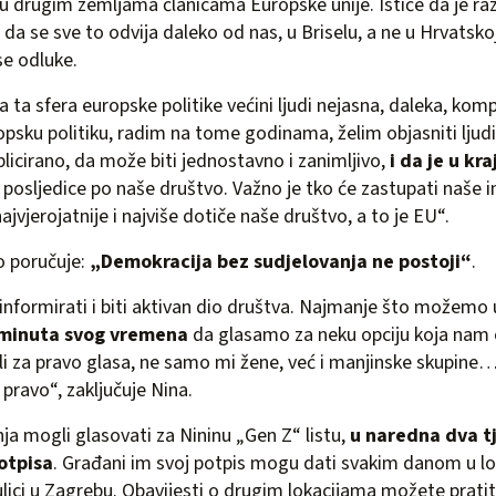
i u drugim zemljama članicama Europske unije. Ističe da je raz
 da se sve to odvija daleko od nas, u Briselu, a ne u Hrvatskoj
se odluke.
la ta sfera europske politike većini ljudi nejasna, daleka, komp
ropsku politiku, radim na tome godinama, želim objasniti ljud
licirano, da može biti jednostavno i zanimljivo,
i da je u kraj
e posljedice po naše društvo. Važno je tko će zastupati naše i
najvjerojatnije i najviše dotiče naše društvo, a to je EU“.
no poručuje:
„Demokracija bez sudjelovanja ne postoji“
.
nformirati i biti aktivan dio društva. Najmanje što možemo uč
0 minuta svog vremena
da glasamo za neku opciju koja nam
li za pravo glasa, ne samo mi žene, već i manjinske skupin
e pravo“, zaključuje Nina.
nja mogli glasovati za Nininu „Gen Z“ listu,
u naredna dva t
otpisa
. Građani im svoj potpis mogu dati svakim danom u lo
 ulici u Zagrebu. Obavijesti o drugim lokacijama možete prati