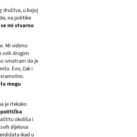
og društva, u kojoj
de, na politike
 se mi stvarno
ke. Mi vidimo
u svih drugim
bno smatram da je
ntu. Evo, čak i
u sramotno.
ista mogu
a je itekako
politička
aštitu okoliša i
svih dijelova
kandidata ikad u