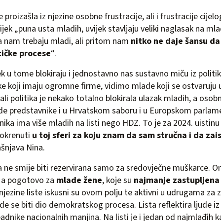
 proizašla iz njezine osobne frustracije, ali i frustracije cijel
ijek „puna usta mladih, uvijek stavljaju veliki naglasak na mla
a nam trebaju mladi, ali pritom nam
nitko ne daje šansu da
tičke procese
“.
ek u tome blokiraju i jednostavno nas sustavno miču iz politi
 koji imaju ogromne firme, vidimo mlade koji se ostvaruju 
ali politika je nekako totalno blokirala ulazak mladih, a oso
de predstavnike i u Hrvatskom saboru i u Europskom parlame
nika ima više mladih na listi nego HDZ. To je za 2024. uistin
pokrenuti
u toj sferi za koju znam da sam stručna i da za
ašnjava Nina.
a ne smije biti rezervirana samo za sredovječne muškarce. On
 a pogotovo za
mlade žene
, koje su
najmanje zastupljena 
 njezine liste iskusni su ovom polju te aktivni u udrugama za z
de se biti dio demokratskog procesa. Lista reflektira ljude iz 
ipadnike nacionalnih manjina. Na listi je i jedan od najmlađih 