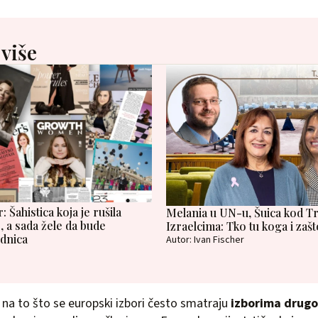
 više
: Šahistica koja je rušila
Melania u UN-u, Šuica kod T
, a sada žele da bude
Izraelcima: Tko tu koga i zašt
dnica
Autor: Ivan Fischer
i na to što se europski izbori često smatraju
izborima drugo