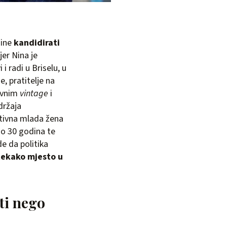
dine
kandidirati
jer Nina je
i radi u Briselu, u
, pratitelje na
ivnim
vintage
i
držaja
rativna mlada žena
do 30 godina te
de da politika
tekako mjesto u
ti nego