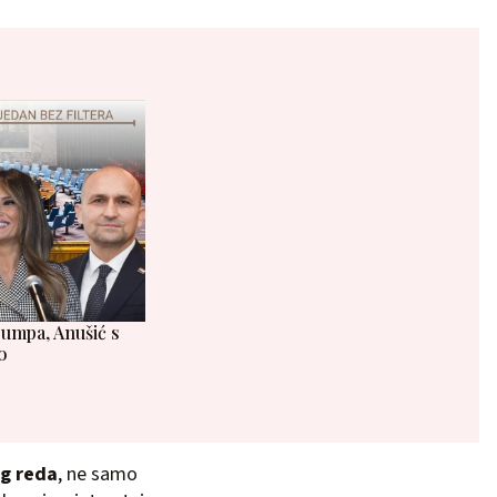
rumpa, Anušić s
o
g reda
, ne samo