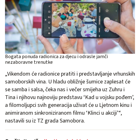
Bogata ponuda radionica za djecu i odrasle jamči
nezaboravne trenutke
„Vikendom će radionice pratiti i predstavljanje vrhunskih
samoborskih vina. U hladu obližnje šumice zaplesat će
se samba i salsa, čeka nas i večer smijeha uz Zuhru i
Tina i njihovu najnoviju predstavu ‘Kad u vojsku pođem’,
a filomoljupci svih generacija uživat će u Ljetnom kinu i
animiranom sinkroniziranom filmu ‘Klinci u akciji’“,
nastavili su iz TZ grada Samobora.