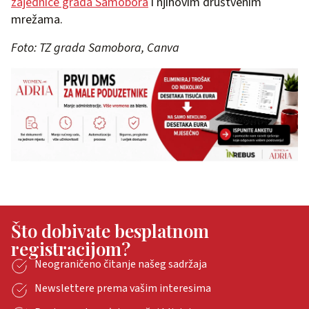
zajednice grada Samobora
i njihovim društvenim
mrežama.
Foto: TZ grada Samobora, Canva
Što dobivate besplatnom
registracijom?
Neograničeno čitanje našeg sadržaja
Newslettere prema vašim interesima