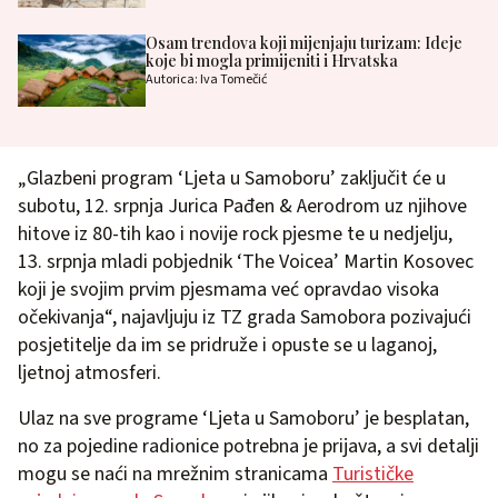
Osam trendova koji mijenjaju turizam: Ideje
koje bi mogla primijeniti i Hrvatska
Autorica: Iva Tomečić
„Glazbeni program ‘Ljeta u Samoboru’ zaključit će u
subotu, 12. srpnja Jurica Pađen & Aerodrom uz njihove
hitove iz 80-tih kao i novije rock pjesme te u nedjelju,
13. srpnja mladi pobjednik ‘The Voicea’ Martin Kosovec
koji je svojim prvim pjesmama već opravdao visoka
očekivanja“, najavljuju iz TZ grada Samobora pozivajući
posjetitelje da im se pridruže i opuste se u laganoj,
ljetnoj atmosferi.
Ulaz na sve programe ‘Ljeta u Samoboru’ je besplatan,
no za pojedine radionice potrebna je prijava, a svi detalji
mogu se naći na mrežnim stranicama
Turističke