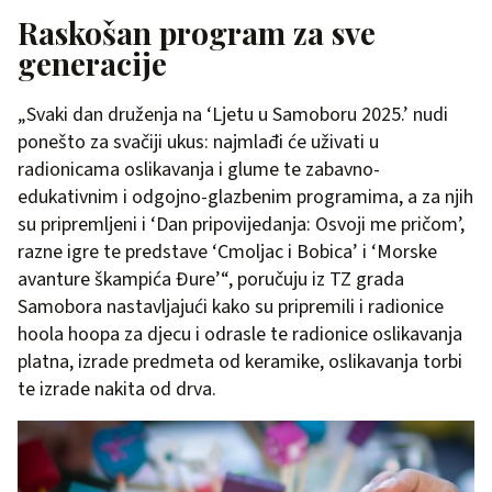
Raskošan program za sve
generacije
„Svaki dan druženja na ‘Ljetu u Samoboru 2025.’ nudi
ponešto za svačiji ukus: najmlađi će uživati u
radionicama oslikavanja i glume te zabavno-
edukativnim i odgojno-glazbenim programima, a za njih
su pripremljeni i ‘Dan pripovijedanja: Osvoji me pričom’,
razne igre te predstave ‘Cmoljac i Bobica’ i ‘Morske
avanture škampića Đure’“, poručuju iz TZ grada
Samobora nastavljajući kako su pripremili i radionice
hoola hoopa za djecu i odrasle te radionice oslikavanja
platna, izrade predmeta od keramike, oslikavanja torbi
te izrade nakita od drva.