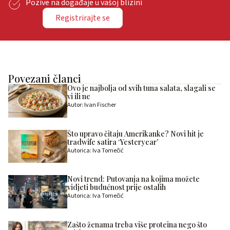
Pozive na događaje u vašoj blizini
Registrirajte se
Povezani članci
Ovo je najbolja od svih tuna salata, slagali se
vi ili ne
Autor: Ivan Fischer
Što upravo čitaju Amerikanke? Novi hit je
tradwife satira ‘Yesteryear’
Autorica: Iva Tomečić
Novi trend: Putovanja na kojima možete
vidjeti budućnost prije ostalih
Autorica: Iva Tomečić
Zašto ženama treba više proteina nego što