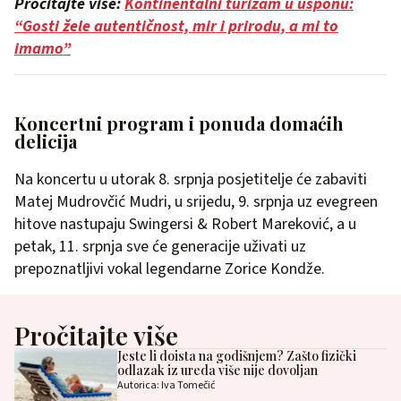
Pročitajte više:
Kontinentalni turizam u usponu:
“Gosti žele autentičnost, mir i prirodu, a mi to
imamo”
Koncertni program i ponuda domaćih
delicija
Na koncertu u utorak 8. srpnja posjetitelje će zabaviti
Matej Mudrovčić Mudri, u srijedu, 9. srpnja uz evegreen
hitove nastupaju Swingersi & Robert Mareković, a u
petak, 11. srpnja sve će generacije uživati uz
prepoznatljivi vokal legendarne Zorice Kondže.
Pročitajte više
Jeste li doista na godišnjem? Zašto fizički
odlazak iz ureda više nije dovoljan
Autorica: Iva Tomečić