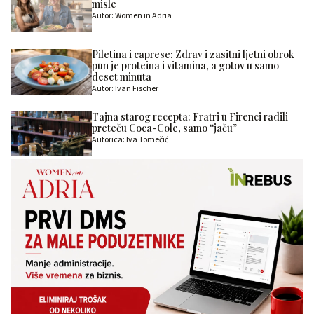
misle
Autor: Women in Adria
Piletina i caprese: Zdrav i zasitni ljetni obrok
pun je proteina i vitamina, a gotov u samo
deset minuta
Autor: Ivan Fischer
Tajna starog recepta: Fratri u Firenci radili
preteču Coca-Cole, samo “jaču”
Autorica: Iva Tomečić