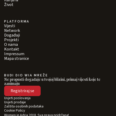
Karijera
Život
PLATFORMA
Vijesti
Network
Događaji
Projekti
O nama
Kontakt
Impressum
Mapa stranice
BUDI DIO WIA MREŽE
Ne propusti događaje u tvojoj blizini, primaj vijesti koje te
zanimaju
Registriraj se
Uvjeti poslovanja
Uvjeti prodaje
Zaštita osobnih podataka
Cookie Policy
Women in Adria 2018. Sva prava pridržana!