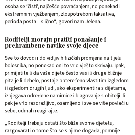
osoba se ‘čisti’, najčešće povraćanjem, no ponekad i
ekstremnim vježbanjem, zloupotrebom laksativa,
perioda posta i slično“, govori nam Jelena.
Roditelji moraju pratiti ponašanje i
prehrambene navike svoje djece
Sve to dovodi i do vidljivih fizičkih promjena na tijelu
bolesnika, no ponekad oni to vrlo vješto skrivaju. Ipak,
primijetite li da vaše dijete često vas ili druge bližnje
pita je li debelo, postaje opterećeno vlastitim izgledom
i izgledom drugih ljudi, ako eksperimentira s dijetama,
izbjegava određene namirnice i blagovanje s obitelji ili
pak je vrlo razdražljivo, osamljeno i sve se više povlači u
sebe, odmah reagirajte.
„Roditelji trebaju ostati što bliže svome djetetu,
razgovarati o tome što se s njime događa, pomnije