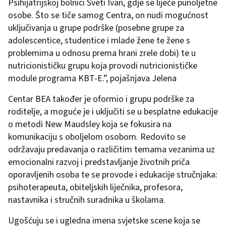
Psihijatrijskoj bolnici Sveti Ivan, gdje se liječe punoljetne
osobe. Što se tiče samog Centra, on nudi mogućnost
uključivanja u grupe podrške (posebne grupe za
adolescentice, studentice i mlade žene te žene s
problemima u odnosu prema hrani zrele dobi) te u
nutricionističku grupu koja provodi nutricionističke
module programa KBT-E.”, pojašnjava Jelena
Centar BEA također je oformio i grupu podrške za
roditelje, a moguće je i uključiti se u besplatne edukacije
o metodi New Maudsley koja se fokusira na
komunikaciju s oboljelom osobom. Redovito se
održavaju predavanja o različitim temama vezanima uz
emocionalni razvoj i predstavljanje životnih priča
oporavljenih osoba te se provode i edukacije stručnjaka:
psihoterapeuta, obiteljskih liječnika, profesora,
nastavnika i stručnih suradnika u školama.
Ugošćuju se i ugledna imena svjetske scene koja se