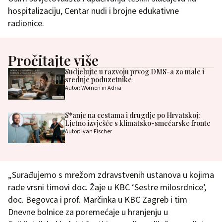
hospitalizaciju, Centar nudi i brojne edukativne
radionice.
Pročitajte više
Sudjelujte u razvoju prvog DMS-a za male i
srednje poduzetnike
Autor: Women in Adria
S*anje na cestama i drugdje po Hrvatskoj:
Ljetno izvješće s klimatsko-smećarske fronte
Autor: Ivan Fischer
„Surađujemo s mrežom zdravstvenih ustanova u kojima
rade vrsni timovi doc. Žaje u KBC ‘Sestre milosrdnice’,
doc. Begovca i prof. Marčinka u KBC Zagreb i tim
Dnevne bolnice za poremećaje u hranjenju u