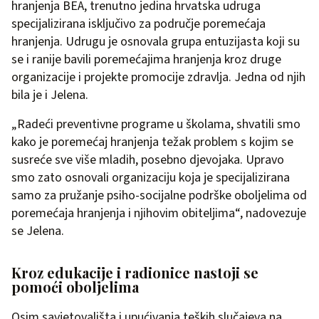
hranjenja BEA, trenutno jedina hrvatska udruga
specijalizirana isključivo za područje poremećaja
hranjenja. Udrugu je osnovala grupa entuzijasta koji su
se i ranije bavili poremećajima hranjenja kroz druge
organizacije i projekte promocije zdravlja. Jedna od njih
bila je i Jelena.
„Radeći preventivne programe u školama, shvatili smo
kako je poremećaj hranjenja težak problem s kojim se
susreće sve više mladih, posebno djevojaka. Upravo
smo zato osnovali organizaciju koja je specijalizirana
samo za pružanje psiho-socijalne podrške oboljelima od
poremećaja hranjenja i njihovim obiteljima“, nadovezuje
se Jelena.
Kroz edukacije i radionice nastoji se
pomoći oboljelima
Osim savjetovališta i upućivanja teških slučajeva na