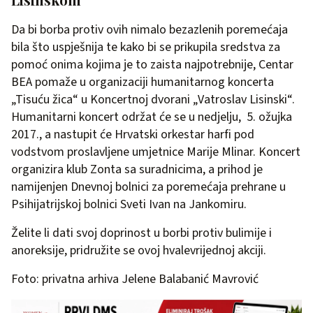
Da bi borba protiv ovih nimalo bezazlenih poremećaja
bila što uspješnija te kako bi se prikupila sredstva za
pomoć onima kojima je to zaista najpotrebnije, Centar
BEA pomaže u organizaciji humanitarnog koncerta
„Tisuću žica“ u Koncertnoj dvorani „Vatroslav Lisinski“.
Humanitarni koncert održat će se u nedjelju, 5. ožujka
2017., a nastupit će Hrvatski orkestar harfi pod
vodstvom proslavljene umjetnice Marije Mlinar. Koncert
organizira klub Zonta sa suradnicima, a prihod je
namijenjen Dnevnoj bolnici za poremećaja prehrane u
Psihijatrijskoj bolnici Sveti Ivan na Jankomiru.
Želite li dati svoj doprinost u borbi protiv bulimije i
anoreksije, pridružite se ovoj hvalevrijednoj akciji.
Foto: privatna arhiva Jelene Balabanić Mavrović