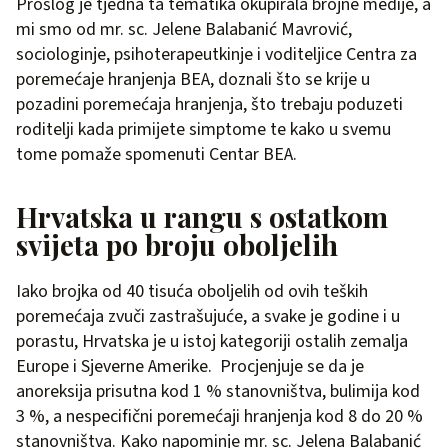
Prošlog je tjedna ta tematika okupirala brojne medije, a
mi smo od mr. sc. Jelene Balabanić Mavrović,
sociologinje, psihoterapeutkinje i voditeljice Centra za
poremećaje hranjenja BEA, doznali što se krije u
pozadini poremećaja hranjenja, što trebaju poduzeti
roditelji kada primijete simptome te kako u svemu
tome pomaže spomenuti Centar BEA.
Hrvatska u rangu s ostatkom
svijeta po broju oboljelih
Iako brojka od 40 tisuća oboljelih od ovih teških
poremećaja zvuči zastrašujuće, a svake je godine i u
porastu, Hrvatska je u istoj kategoriji ostalih zemalja
Europe i Sjeverne Amerike. Procjenjuje se da je
anoreksija prisutna kod 1 % stanovništva, bulimija kod
3 %, a nespecifični poremećaji hranjenja kod 8 do 20 %
stanovništva. Kako napominje mr. sc. Jelena Balabanić