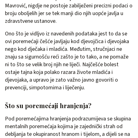
Mavrović, nigdje ne postoje zabilježeni precizni podaci o
broju oboljelih jer se tek manji dio njih uopće javlja u
zdravstvene ustanove.
Ono što je vidljvo iz navedenih podataka jest to da se
ovi poremećaji češće javljaju kod djevojčica i djevojaka
nego kod dječaka i mladića. Međutim, stručnjaci ne
znaju sa sigurnošću reći zašto je to tako, a ne pomaže
ni to što se velik broj njih ne liječi. Najčešće bolest
ostaje tajna koja polako razara živote mladića i
djevojaka, a upravo je zato važno javno govoriti o
prevenciji, simpotomima i liječenju.
Što su poremećaji hranjenja?
Pod poremećajima hranjenja podrazumijeva se skupina
mentalnih poremećaja kojima je zajednički strah od
debljanja te okupiranost hranom i tijelom, a dijeli se na