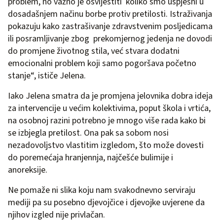
problem, no važno je osvijestiti koliko smo uspješni u
dosadašnjem načinu borbe protiv pretilosti. Istraživanja
pokazuju kako zastrašivanje zdravstvenim posljedicama
ili posramljivanje zbog prekomjernog jedenja ne dovodi
do promjene životnog stila, već stvara dodatni
emocionalni problem koji samo pogoršava početno
stanje“, ističe Jelena.
Iako Jelena smatra da je promjena jelovnika dobra ideja
za intervencije u većim kolektivima, poput škola i vrtića,
na osobnoj razini potrebno je mnogo više rada kako bi
se izbjegla pretilost. Ona pak sa sobom nosi
nezadovoljstvo vlastitim izgledom, što može dovesti
do poremećaja hranjennja, najčešće bulimije i
anoreksije.
Ne pomaže ni slika koju nam svakodnevno serviraju
mediji pa su posebno djevojčice i djevojke uvjerene da
njihov izgled nije privlačan.