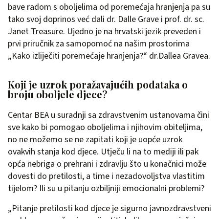
bave radom s oboljelima od poremećaja hranjenja pa su
tako svoj doprinos već dali dr. Dalle Grave i prof. dr. sc.
Janet Treasure. Ujedno je na hrvatski jezik preveden i
prvi priručnik za samopomoć na našim prostorima
„Kako izliječiti poremećaje hranjenja?“ dr.Dallea Gravea.
Koji je uzrok poražavajućih podataka o
broju oboljele djece?
Centar BEA u suradnji sa zdravstvenim ustanovama čini
sve kako bi pomogao oboljelima i njihovim obiteljima,
no ne možemo se ne zapitati koji je uopće uzrok
ovakvih stanja kod djece. Utječu li na to mediji ili pak
opća nebriga o prehrani i zdravlju što u konačnici može
dovesti do pretilosti, a time i nezadovoljstva vlastitim
tijelom? Ili su u pitanju ozbiljniji emocionalni problemi?
„Pitanje pretilosti kod djece je sigurno javnozdravstveni