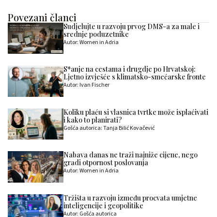
Povezani članci
Sudjelujte u razvoju prvog DMS-a za male i
srednje poduzetnike
Autor: Women in Adria
S*anje na cestama i drugdje po Hrvatskoj:
Ljetno izvješće s klimatsko-smećarske fronte
Autor: Ivan Fischer
Koliku plaću si vlasnica tvrtke može isplaćivati
i kako to planirati?
Gošća autorica: Tanja Bilić Kovačević
Nabava danas ne traži najniže cijene, nego
gradi otpornost poslovanja
Autor: Women in Adria
Tržišta u razvoju između procvata umjetne
inteligencije i geopolitike
Autor: Gošća autorica