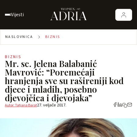
Vijesti
NASLOVNICA
BIZNIS
BIZNIS
Mr. sc. Jelena Balabanić
Mavrović: “Poremećaji
hranjenja sve su rašireniji kod
djece i mladih, posebno
djevojčica i djevojaka”
27. veljače 2017.
Autor: Tatjana Barat