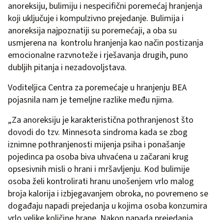
anoreksiju, bulimiju i nespecifični poremećaj hranjenja
koji uključuje i kompulzivno prejedanje. Bulimija i
anoreksija najpoznatiji su poremećaji, a oba su
usmjerena na kontrolu hranjenja kao način postizanja
emocionalne razvnoteže i rješavanja drugih, puno
dubljih pitanja i nezadovoljstava.
Voditeljica Centra za poremećaje u hranjenju BEA
pojasnila nam je temeljne razlike među njima.
„Za anoreksiju je karakteristična pothranjenost što
dovodi do tzv. Minnesota sindroma kada se zbog
iznimne pothranjenosti mijenja psiha i ponašanje
pojedinca pa osoba biva uhvaćena u začarani krug
opsesivnih misli o hrani i mršavljenju. Kod bulimije
osoba želi kontrolirati hranu unošenjem vrlo malog
broja kalorija i izbjegavanjem obroka, no povremeno se
događaju napadi prejedanja u kojima osoba konzumira
vrlo velike količine hrane. Nakon napada prejedanja