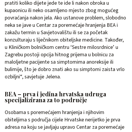
pratiti koliko dijete jede te ide li nakon obroka u
kupaonicu ili neko osamljeno mjesto zbog mogućeg
povraćanja nakon jela. Ako ustanove problem, slobodno
neka se jave u Centar za poremećaje hranjenja BEA i
zakažu termin u Savjetovalištu ili se za početak
konzulturaju s liječnikom obiteljske medicine. Također,
u Kliničkom bolničkom centru ‘Sestre milosrdnice’ u
Zagrebu postoji opcija hitnog prijema u bolnicu za
maloljetne pacijente sa simptomima anoreksije ili
bulimije, što je dobro znati ako su simptomi zaista vrlo
ozbiljni“, savjetuje Jelena.
BEA – prva i jedina hrvatska udruga
specijalizirana za to područje
Osobama s poremećajem hranjenja i njihovim
obiteljima s područja cijele Hrvatske nerijetko je prva
adresa na koju se javljaju upravo Centar za poremećaje