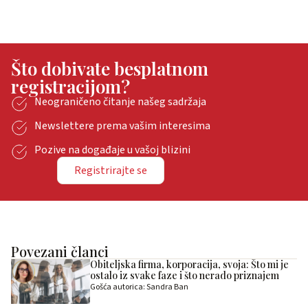
Što dobivate besplatnom
registracijom?
Neograničeno čitanje našeg sadržaja
Newslettere prema vašim interesima
Pozive na događaje u vašoj blizini
Registrirajte se
Povezani članci
Obiteljska firma, korporacija, svoja: Što mi je
ostalo iz svake faze i što nerado priznajem
Gošća autorica: Sandra Ban