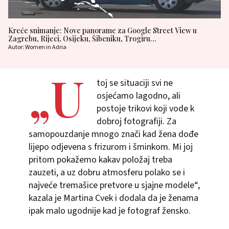
Kreće snimanje: Nove panorame za Google Street View u
Zagrebu, Rijeci, Osijeku, Šibeniku, Trogiru…
Autor: Women in Adria
„U
toj se situaciji svi ne
osjećamo lagodno, ali
postoje trikovi koji vode k
dobroj fotografiji. Za
samopouzdanje mnogo znači kad žena dođe
lijepo odjevena s frizurom i šminkom. Mi joj
pritom pokažemo kakav položaj treba
zauzeti, a uz dobru atmosferu polako se i
najveće tremašice pretvore u sjajne modele“,
kazala je Martina Cvek i dodala da je ženama
ipak malo ugodnije kad je fotograf žensko.