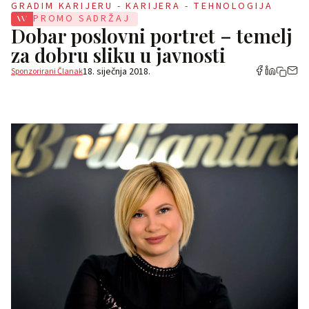
GRADIM KARIJERU - KARIJERA - TEHNOLOGIJA
PROMO SADRŽAJ
Dobar poslovni portret – temelj
za dobru sliku u javnosti
18. siječnja 2018.
Sponzorirani Članak