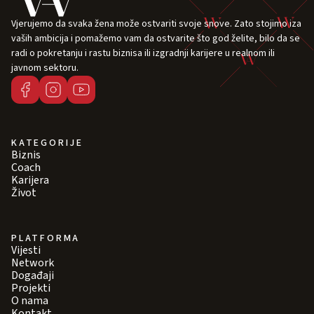
Vjerujemo da svaka žena može ostvariti svoje snove. Zato stojimo iza
vaših ambicija i pomažemo vam da ostvarite što god želite, bilo da se
radi o pokretanju i rastu biznisa ili izgradnji karijere u realnom ili
javnom sektoru.
KATEGORIJE
Biznis
Coach
Karijera
Život
PLATFORMA
Vijesti
Network
Događaji
Projekti
O nama
Kontakt