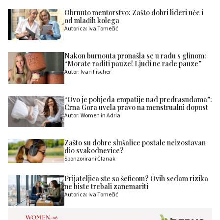
Obrnuto mentorstvo: Zašto dobri lideri uče i
od mlađih kolega
Autorica: Iva Tomečić
Nakon burnouta pronašla se u radu s glinom:
“Morate raditi pauze! Ljudi ne rade pauze”
Autor: Ivan Fischer
“Ovo je pobjeda empatije nad predrasudama”:
Crna Gora uvela pravo na menstrualni dopust
Autor: Women in Adria
Zašto su dobre slušalice postale neizostavan
dio svakodnevice?
Sponzorirani Članak
Prijateljica ste sa šeficom? Ovih sedam rizika
ne biste trebali zanemariti
Autorica: Iva Tomečić