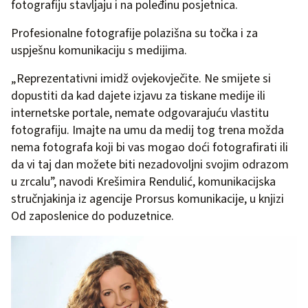
fotografiju stavljaju i na poleđinu posjetnica.
Profesionalne fotografije polazišna su točka i za
uspješnu komunikaciju s medijima.
„Reprezentativni imidž ovjekovječite. Ne smijete si
dopustiti da kad dajete izjavu za tiskane medije ili
internetske portale, nemate odgovarajuću vlastitu
fotografiju. Imajte na umu da medij tog trena možda
nema fotografa koji bi vas mogao doći fotografirati ili
da vi taj dan možete biti nezadovoljni svojim odrazom
u zrcalu”, navodi Krešimira Rendulić, komunikacijska
stručnjakinja iz agencije Prorsus komunikacije, u knjizi
Od zaposlenice do poduzetnice.