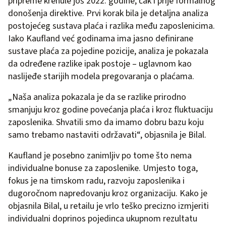
pripreme krenule još 2022. godine, čak i prije formalnog
donošenja direktive. Prvi korak bila je detaljna analiza
postojećeg sustava plaća i razlika među zaposlenicima.
Iako Kaufland već godinama ima jasno definirane
sustave plaća za pojedine pozicije, analiza je pokazala
da određene razlike ipak postoje – uglavnom kao
naslijeđe starijih modela pregovaranja o plaćama.
„Naša analiza pokazala je da se razlike prirodno
smanjuju kroz godine povećanja plaća i kroz fluktuaciju
zaposlenika. Shvatili smo da imamo dobru bazu koju
samo trebamo nastaviti održavati“, objasnila je Bilal.
Kaufland je posebno zanimljiv po tome što nema
individualne bonuse za zaposlenike. Umjesto toga,
fokus je na timskom radu, razvoju zaposlenika i
dugoročnom napredovanju kroz organizaciju. Kako je
objasnila Bilal, u retailu je vrlo teško precizno izmjeriti
individualni doprinos pojedinca ukupnom rezultatu