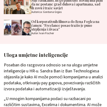
Nije radikalno, nego pametno: Rovinj ima plan
da ne postane grad duhova i apartmana, sad
ih zovu i traže savjet
Autorica: Gordana Grgas
Od korporativnih filmova do Bena Foglea na
čamcu: “Freelance posao tražio je puno
strpljenja i živaca”
Autor: Ivan Fischer
Uloga umjetne inteligencije
Poseban dio razgovora odnosio se na ulogu umjetne
inteligencije u HR-u. Sandra Ban iz Ban Technologiesa
objasnila je kako AI može pomoći kompanijama u analizi
podataka, otkrivanju pay gapova, povezivanju različitih
izvora podataka i automatizaciji izvještavanja.
„U mnogim kompanijama podaci su razbacani po
različitim sustavima, Excelima i dokumentima. AI može