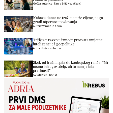
Gošća autorica: Tanja Bilić Kovačević
Nabava danas ne traži najniže cijene, nego
gradi otpornost poslovanja
Autor: Women in Adria
Tržišta u razvoju između procvata umjetne
inteligencije i geopolitike
Autor: Gošća autorica
Skok od tračnih pila do kaubojskog ranča: “Mi
nismo bili ugostitelji, ali to nam je bila
prednost!”
Autor: Ivan Fischer