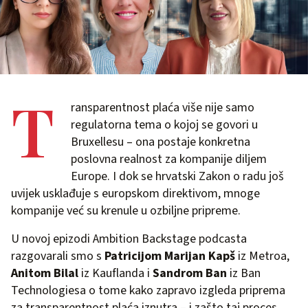
T
ransparentnost plaća više nije samo
regulatorna tema o kojoj se govori u
Bruxellesu – ona postaje konkretna
poslovna realnost za kompanije diljem
Europe. I dok se hrvatski Zakon o radu još
uvijek usklađuje s europskom direktivom, mnoge
kompanije već su krenule u ozbiljne pripreme.
U novoj epizodi Ambition Backstage podcasta
razgovarali smo s
Patricijom Marijan Kapš
iz Metroa,
Anitom Bilal
iz Kauflanda i
Sandrom Ban
iz Ban
Technologiesa o tome kako zapravo izgleda priprema
za transparentnost plaća iznutra – i zašto taj proces