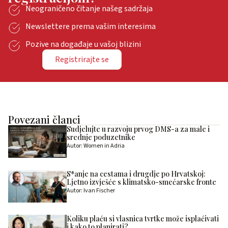
Neograničeno čitanje našeg sadržaja
Newslettere prema vašim interesima
Pozive na događaje u vašoj blizini
Registrirajte se
Povezani članci
Sudjelujte u razvoju prvog DMS-a za male i
srednje poduzetnike
Autor: Women in Adria
S*anje na cestama i drugdje po Hrvatskoj:
Ljetno izvješće s klimatsko-smećarske fronte
Autor: Ivan Fischer
Koliku plaću si vlasnica tvrtke može isplaćivati
i kako to planirati?