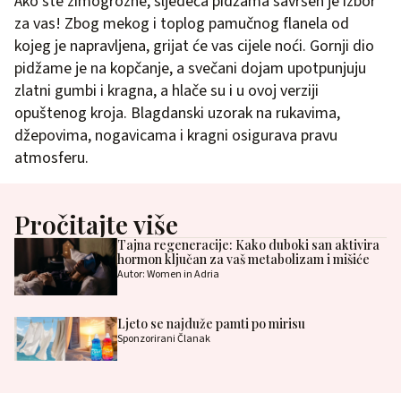
Ako ste zimogrozne, sljedeća pidžama savršen je izbor
za vas! Zbog mekog i toplog pamučnog flanela od
kojeg je napravljena, grijat će vas cijele noći. Gornji dio
pidžame je na kopčanje, a svečani dojam upotpunjuju
zlatni gumbi i kragna, a hlače su i u ovoj verziji
opuštenog kroja. Blagdanski uzorak na rukavima,
džepovima, nogavicama i kragni osigurava pravu
atmosferu.
Pročitajte više
Tajna regeneracije: Kako duboki san aktivira
hormon ključan za vaš metabolizam i mišiće
Autor: Women in Adria
Ljeto se najduže pamti po mirisu
Sponzorirani Članak