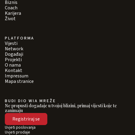
Biznis
Coach
Karijera
Život
PLATFORMA
Vijesti
Network
Događaji
Projekti
O nama
Kontakt
Impressum
Mapa stranice
BUDI DIO WIA MREŽE
Ne propusti događaje u tvojoj blizini, primaj vijesti koje te
zanimaju
Registriraj se
Uvjeti poslovanja
Uvjeti prodaje