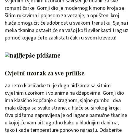
svijetlim cvjetnim uzorkom savršen je odabir za sve
romantičarke. Gornji dio je modernog kimono kroja sa
širim rukavima i pojasom za vezanje, a opušteni kroj
hlača omogućit će udobnost u svakom trenutku. Sjajna i
meka tkanina ostavit će na vašoj koži svilenkasti trag uz
pomoć kojega ćete zablistati čak i u svom krevetu!
Cvjetni uzorak za sve prilike
Za retro klasičarke tu je duga pidžama sa sitnim
cvjetnim uzorkom i volanima na džepovima. Gornji dio
ima klasično kopčanje s kragnom, sjajne gumbe i dva
mala džepa sa svake strane, a hlače su širokog kroja.
Ova pidžama napravljena je od lagane pamučne tkanine
u kojoj će vam biti ugodno kako u hladnijim danima,
tako i kada temperature ponovno narastu. Odaberite