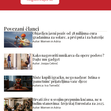
Povezani članci
Objavljen javni poziv od 38 milijuna eura
građanima za solare, a prvi puta i za baterije
Autor: Women in Adria
Kako nagovoriti muškarca da opere podove?
Dajte mu gadget
Autor: Josipa Celinić
Niste kupili igračku, nego nadzor: Istina o
‘pametnim’ prijateljima vaše djece
Autorica: Iva Tomečić
Hrvati žive u svojim prepunim kućama, ne u
tuđim stanovima: Izvještaj Eurostata za 2025.
Autor: Women in Adria