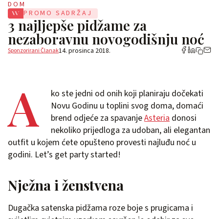
DOM
PROMO SADRŽAJ
3 najljepše pidžame za
nezaboravnu novogodišnju noć
14. prosinca 2018.
Sponzorirani Članak
A
ko ste jedni od onih koji planiraju dočekati
Novu Godinu u toplini svog doma, domaći
brend odjeće za spavanje
Asteria
donosi
nekoliko prijedloga za udoban, ali elegantan
outfit u kojem ćete opušteno provesti najluđu noć u
godini. Let’s get party started!
Nježna i ženstvena
Dugačka satenska pidžama roze boje s prugicama i