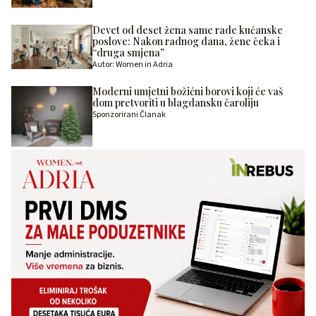
Devet od deset žena same rade kućanske
poslove: Nakon radnog dana, žene čeka i
“druga smjena”
Autor: Women in Adria
Moderni umjetni božićni borovi koji će vaš
dom pretvoriti u blagdansku čaroliju
Sponzorirani Članak