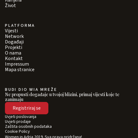
Karijera
Život
PLATFORMA
Vijesti
Network
Događaji
Projekti
O nama
Kontakt
Impressum
Mapa stranice
BUDI DIO WIA MREŽE
Ne propusti događaje u tvojoj blizini, primaj vijesti koje te
zanimaju
Registriraj se
Uvjeti poslovanja
Uvjeti prodaje
Zaštita osobnih podataka
Cookie Policy
Women in Adria 2019. Sva prava pridržana!