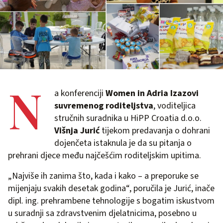
N
a konferenciji
Women in Adria Izazovi
suvremenog roditeljstva
, voditeljica
stručnih suradnika u HiPP Croatia d.o.o.
Višnja Jurić
tijekom predavanja o dohrani
dojenčeta istaknula je da su pitanja o
prehrani djece među najčešćim roditeljskim upitima.
„Najviše ih zanima što, kada i kako – a preporuke se
mijenjaju svakih desetak godina“, poručila je Jurić, inače
dipl. ing. prehrambene tehnologije s bogatim iskustvom
u suradnji sa zdravstvenim djelatnicima, posebno u