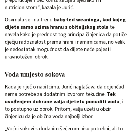
preporučujem bez konzultacija s liječnikom i
nutricionistom“, kazala je Jurić.
Osvrnula se i na trend
baby-led weaninga, kod kojeg
dijete samo uzima hranu s obiteljskog stola
te
navela kako je prednost tog principa činjenica da potiče
dječju radoznalost prema hrani i namirnicama, no velik
je nedostatak mogućnost da dijete neće pojesti
uravnoteženi obrok.
Voda umjesto sokova
Kada je riječ o napitcima, Jurić naglašava da dojenčad
nema potrebe za dodatnim izvorom tekućine.
Tek
uvođenjem dohrane valja djetetu ponuditi vodu
, i
to postupno uz obrok. Pritom, valja uzeti u obzir
činjenicu da je obična voda najbolji izbor.
„Voćni sokovi s dodanim šećerom nisu potrebni, ali to