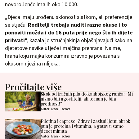
novorođenče ima ih oko 10.000.
„Djeca imaju urođenu sklonost slatkom, ali preferencije
se stječu.
Roditelji trebaju nuditi razne okuse i to
ponoviti možda i do 16 puta prije nego što ih dijete
prihvati
“, kazala je stručnjakinja objašnjavajući kako na
djetetove navike utječe i majčina prehrana. Naime,
hrana koju majka konzumira izravno je povezana s
okusom njezina mlijeka.
Pročitajte više
Skok od tračnih pila do kaubojskog ranča: “Mi
nismo bili ugostitelji, ali to nam je bila
prednost!”
Autor: Ivan Fischer
Piletina i caprese: Zdrav i zasitni ljetni obrok
pun je proteina i vitamina, a gotov u samo
deset minuta
Autor: Ivan Fischer