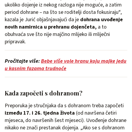
ukoliko dojenje iz nekog razloga nije moguće, a zatim
period dohrane – na što se roditelji dosta fokusiraju“,
kazala je Jurić objašnjavajući da je
dohrana uvođenje
novih namirnica u prehranu dojenčeta,
a to
obuhvaća sve što nije majčino mlijeko ili mliječni
pripravak.
Pročitajte više:
Bebe više vole hranu koju majke jedu
u kasnim fazama trudnoće
Kada započeti s dohranom?
Preporuka je stručnjaka da s dohranom treba započeti
između 17. i 26. tjedna života
(od navršena četiri
mjeseca, do navršenih šest mjeseci). Uvođenje dohrane
nikako ne znači prestanak dojenja. „Ako se s dohranom