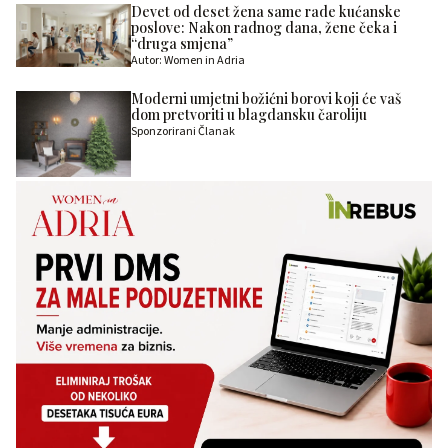
Devet od deset žena same rade kućanske
poslove: Nakon radnog dana, žene čeka i
“druga smjena”
Autor: Women in Adria
Moderni umjetni božićni borovi koji će vaš
dom pretvoriti u blagdansku čaroliju
Sponzorirani Članak