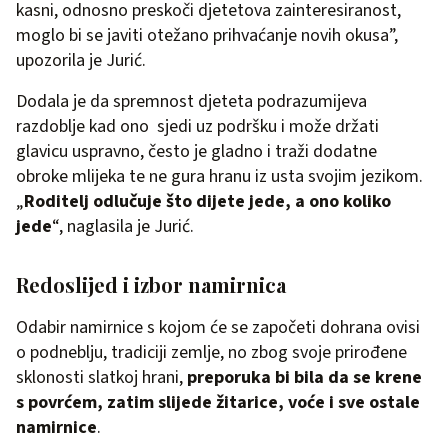
kasni, odnosno preskoči djetetova zainteresiranost,
moglo bi se javiti otežano prihvaćanje novih okusa”,
upozorila je Jurić.
Dodala je da spremnost djeteta podrazumijeva
razdoblje kad ono sjedi uz podršku i može držati
glavicu uspravno, često je gladno i traži dodatne
obroke mlijeka te ne gura hranu iz usta svojim jezikom.
„
Roditelj odlučuje što dijete jede, a ono koliko
jede
“, naglasila je Jurić.
Redoslijed i izbor namirnica
Odabir namirnice s kojom će se započeti dohrana ovisi
o podneblju, tradiciji zemlje, no zbog svoje prirođene
sklonosti slatkoj hrani,
preporuka bi bila da se krene
s povrćem, zatim slijede žitarice, voće i sve ostale
namirnice
.