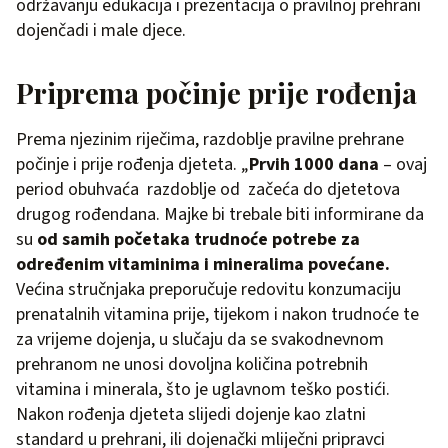
održavanju edukacija i prezentacija o pravilnoj prehrani
dojenčadi i male djece.
Priprema počinje prije rođenja
Prema njezinim riječima, razdoblje pravilne prehrane
počinje i prije rođenja djeteta. „
Prvih 1000 dana
– ovaj
period obuhvaća razdoblje od začeća do djetetova
drugog rođendana. Majke bi trebale biti informirane da
su
od samih početaka trudnoće potrebe za
određenim vitaminima i mineralima povećane.
Većina stručnjaka preporučuje redovitu konzumaciju
prenatalnih vitamina prije, tijekom i nakon trudnoće te
za vrijeme dojenja, u slučaju da se svakodnevnom
prehranom ne unosi dovoljna količina potrebnih
vitamina i minerala, što je uglavnom teško postići.
Nakon rođenja djeteta slijedi dojenje kao zlatni
standard u prehrani, ili dojenački mliječni pripravci