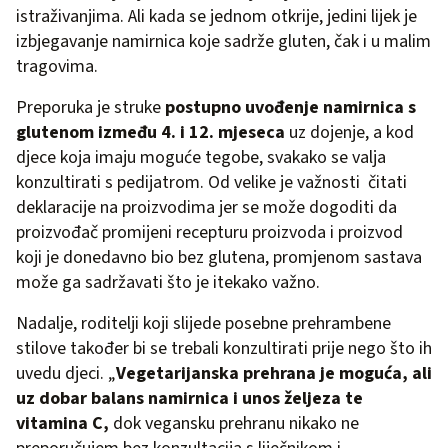
istraživanjima. Ali kada se jednom otkrije, jedini lijek je
izbjegavanje namirnica koje sadrže gluten, čak i u malim
tragovima.
Preporuka je struke
postupno uvođenje namirnica s
glutenom između 4. i 12. mjeseca
uz dojenje, a kod
djece koja imaju moguće tegobe, svakako se valja
konzultirati s pedijatrom. Od velike je važnosti čitati
deklaracije na proizvodima jer se može dogoditi da
proizvođač promijeni recepturu proizvoda i proizvod
koji je donedavno bio bez glutena, promjenom sastava
može ga sadržavati što je itekako važno.
Nadalje, roditelji koji slijede posebne prehrambene
stilove također bi se trebali konzultirati prije nego što ih
uvedu djeci. „
Vegetarijanska prehrana je moguća, ali
uz dobar balans namirnica i unos željeza te
vitamina C,
dok vegansku prehranu nikako ne