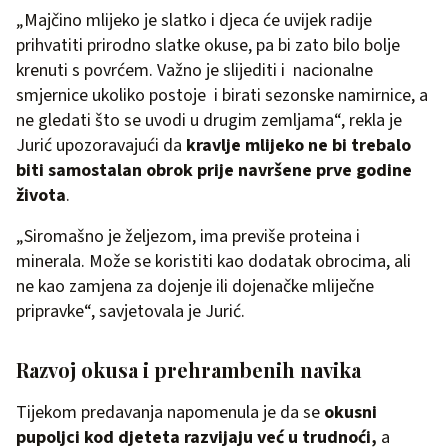
„Majčino mlijeko je slatko i djeca će uvijek radije
prihvatiti prirodno slatke okuse, pa bi zato bilo bolje
krenuti s povrćem. Važno je slijediti i nacionalne
smjernice ukoliko postoje i birati sezonske namirnice, a
ne gledati što se uvodi u drugim zemljama“, rekla je
Jurić upozoravajući da
kravlje mlijeko ne bi trebalo
biti samostalan obrok prije navršene prve godine
života
.
„Siromašno je željezom, ima previše proteina i
minerala. Može se koristiti kao dodatak obrocima, ali
ne kao zamjena za dojenje ili dojenačke mliječne
pripravke“, savjetovala je Jurić.
Razvoj okusa i prehrambenih navika
Tijekom predavanja napomenula je da se
okusni
pupoljci kod djeteta razvijaju već u trudnoći,
a