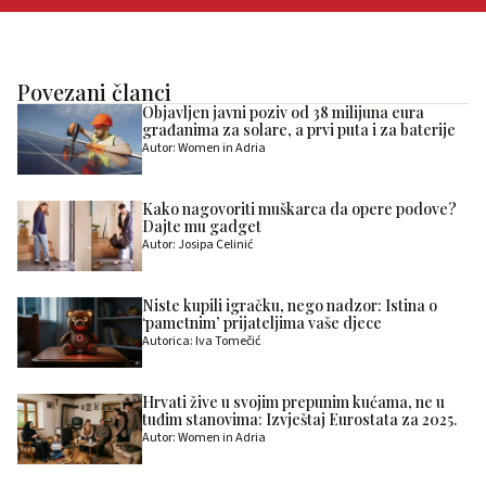
Povezani članci
Objavljen javni poziv od 38 milijuna eura
građanima za solare, a prvi puta i za baterije
Autor: Women in Adria
Kako nagovoriti muškarca da opere podove?
Dajte mu gadget
Autor: Josipa Celinić
Niste kupili igračku, nego nadzor: Istina o
‘pametnim’ prijateljima vaše djece
Autorica: Iva Tomečić
Hrvati žive u svojim prepunim kućama, ne u
tuđim stanovima: Izvještaj Eurostata za 2025.
Autor: Women in Adria