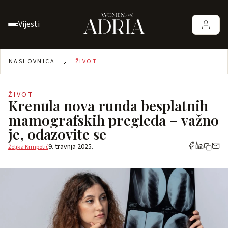
Vijesti
NASLOVNICA
ŽIVOT
ŽIVOT
Krenula nova runda besplatnih
mamografskih pregleda – važno
je, odazovite se
9. travnja 2025.
Željka Krmpotić