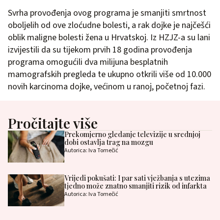
Svrha provođenja ovog programa je smanjiti smrtnost
oboljelih od ove zloćudne bolesti, a rak dojke je najčešći
oblik maligne bolesti žena u Hrvatskoj. Iz HZJZ-a su lani
izvijestili da su tijekom prvih 18 godina provođenja
programa omogućili dva milijuna besplatnih
mamografskih pregleda te ukupno otkrili više od 10.000
novih karcinoma dojke, većinom u ranoj, početnoj fazi.
Pročitajte više
Prekomjerno gledanje televizije u srednjoj
dobi ostavlja trag na mozgu
Autorica: Iva Tomečić
Vrijedi pokušati: I par sati vježbanja s utezima
tjedno može znatno smanjiti rizik od infarkta
Autorica: Iva Tomečić