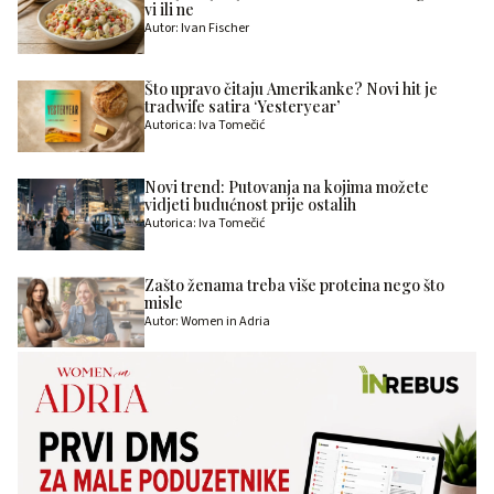
vi ili ne
Autor: Ivan Fischer
Što upravo čitaju Amerikanke? Novi hit je
tradwife satira ‘Yesteryear’
Autorica: Iva Tomečić
Novi trend: Putovanja na kojima možete
vidjeti budućnost prije ostalih
Autorica: Iva Tomečić
Zašto ženama treba više proteina nego što
misle
Autor: Women in Adria