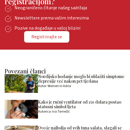
registracijom?
Neograničeno čitanje našeg sadržaja
Newslettere prema vašim interesima
Pozive na događaje u vašoj blizini
Registrirajte se
Povezani članci
Nordijsko hodanje moglo bi ublažiti simptome
depresije već nakon pet tjedana
Autor: Women in Adria
Kako je ručni ventilator od 150 dolara postao
statusni simbol ljeta
Autorica: Iva Tomečić
Ovo je najbolja od svih tuna salata, slagali se