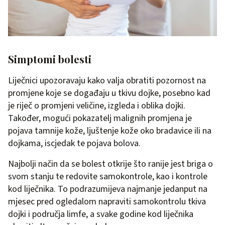
Simptomi bolesti
Liječnici upozoravaju kako valja obratiti pozornost na
promjene koje se događaju u tkivu dojke, posebno kad
je riječ o promjeni veličine, izgleda i oblika dojki.
Također, mogući pokazatelj malignih promjena je
pojava tamnije kože, ljuštenje kože oko bradavice ili na
dojkama, iscjedak te pojava bolova.
Najbolji način da se bolest otkrije što ranije jest briga o
svom stanju te redovite samokontrole, kao i kontrole
kod liječnika. To podrazumijeva najmanje jedanput na
mjesec pred ogledalom napraviti samokontrolu tkiva
dojki i područja limfe, a svake godine kod liječnika