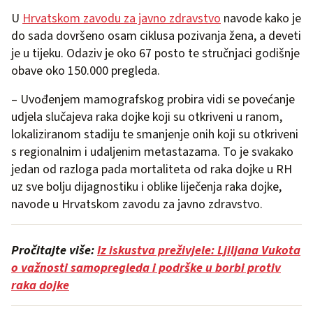
U
Hrvatskom zavodu za javno zdravstvo
navode kako je
do sada dovršeno osam ciklusa pozivanja žena, a deveti
je u tijeku. Odaziv je oko 67 posto te stručnjaci godišnje
obave oko 150.000 pregleda.
– Uvođenjem mamografskog probira vidi se povećanje
udjela slučajeva raka dojke koji su otkriveni u ranom,
lokaliziranom stadiju te smanjenje onih koji su otkriveni
s regionalnim i udaljenim metastazama. To je svakako
jedan od razloga pada mortaliteta od raka dojke u RH
uz sve bolju dijagnostiku i oblike liječenja raka dojke,
navode u Hrvatskom zavodu za javno zdravstvo.
Pročitajte više:
Iz iskustva preživjele: Ljiljana Vukota
o važnosti samopregleda i podrške u borbi protiv
raka dojke