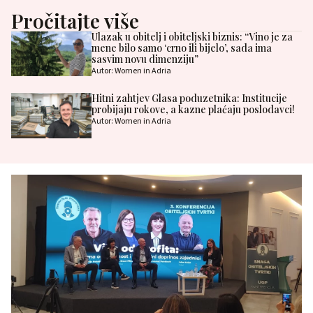
Pročitajte više
Ulazak u obitelj i obiteljski biznis: “Vino je za
mene bilo samo ‘crno ili bijelo’, sada ima
sasvim novu dimenziju”
Autor: Women in Adria
Hitni zahtjev Glasa poduzetnika: Institucije
probijaju rokove, a kazne plaćaju poslodavci!
Autor: Women in Adria