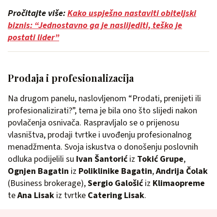
Pročitajte više:
Kako uspješno nastaviti obiteljski
biznis: “Jednostavno ga je naslijediti, teško je
postati lider”
Prodaja i profesionalizacija
Na drugom panelu, naslovljenom “Prodati, prenijeti ili
profesionalizirati?”, tema je bila ono što slijedi nakon
povlačenja osnivača. Raspravljalo se o prijenosu
vlasništva, prodaji tvrtke i uvođenju profesionalnog
menadžmenta. Svoja iskustva o donošenju poslovnih
odluka podijelili su
Ivan Šantorić
iz
Tokić Grupe
,
Ognjen Bagatin
iz
Poliklinike Bagatin
,
Andrija Čolak
(Business brokerage),
Sergio Galošić
iz
Klimaopreme
te
Ana Lisak
iz tvrtke
Catering Lisak
.