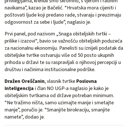
privilegijama, krenuli smo skromno, s vjerom i radnim
navikama”, kazao je Bačelić. “Hrvatska mora cijeniti i
poštovati ljude koji predano rade, stvaraju i preuzimaju
odgovornost za sebe i ljude”, naglasio je.
Prvi panel, pod nazivom „Snaga obiteljskih tvrtki –
prilike i izazovi“, bavio se važnošću obiteljskih poduzeća
za nacionalnu ekonomiju. Panelisti su iznijeli podatak da
obiteljske tvrtke ostvaruju više od 50 posto ukupnih
prihoda u državi te su raspravljali o njihovoj percepciji u
društvu i načinima institucionalne podrške.
Dražen Oreščanin
, vlasnik tvrtke
Poslovna
inteligencija
i član NO UGP-a naglasio je kako je
obiteljskim tvrtkama od države potreban minimum.
“Ne tražimo ništa, samo uzimajte manje i smetajte
manje”, poručio je. “Smanjite birokraciju, smanjite
namete”, dodao je.