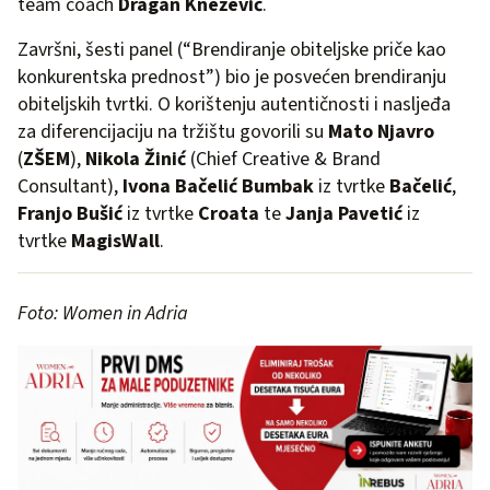
team coach
Dragan Knežević
.
Završni, šesti panel (“Brendiranje obiteljske priče kao
konkurentska prednost”) bio je posvećen brendiranju
obiteljskih tvrtki. O korištenju autentičnosti i nasljeđa
za diferencijaciju na tržištu govorili su
Mato Njavro
(
ZŠEM
),
Nikola Žinić
(Chief Creative & Brand
Consultant),
Ivona Bačelić Bumbak
iz tvrtke
Bačelić
,
Franjo Bušić
iz tvrtke
Croata
te
Janja Pavetić
iz
tvrtke
MagisWall
.
Foto: Women in Adria