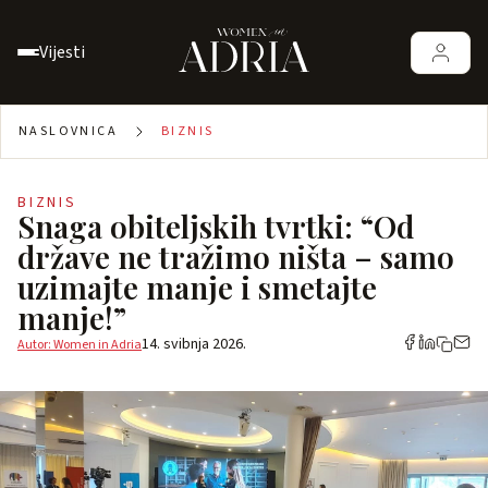
Vijesti
NASLOVNICA
BIZNIS
BIZNIS
Snaga obiteljskih tvrtki: “Od
države ne tražimo ništa – samo
uzimajte manje i smetajte
manje!”
14. svibnja 2026.
Autor: Women in Adria