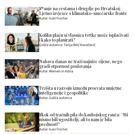
S*anje na cestama i drugdje po Hrvatskoj:
Ljetno izvješće s klimatsko-smećarske fronte
Autor: Ivan Fischer
Koliku plaću si vlasnica tvrtke može isplaćivati
i kako to planirati?
Gošća autorica: Tanja Bilić Kovačević
Nabava danas ne traži najniže cijene, nego
gradi otpornost poslovanja
Autor: Women in Adria
Tržišta u razvoju između procvata umjetne
inteligencije i geopolitike
Autor: Gošća autorica
Skok od tračnih pila do kaubojskog ranča: “Mi
nismo bili ugostitelji, ali to nam je bila
prednost!”
Autor: Ivan Fischer