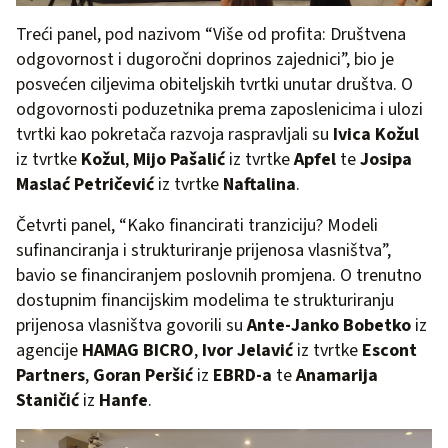
Treći panel, pod nazivom “Više od profita: Društvena
odgovornost i dugoročni doprinos zajednici”, bio je
posvećen ciljevima obiteljskih tvrtki unutar društva. O
odgovornosti poduzetnika prema zaposlenicima i ulozi
tvrtki kao pokretača razvoja raspravljali su
Ivica Kožul
iz tvrtke
Kožul
,
Mijo Pašalić
iz tvrtke
Apfel
te
Josipa
Maslać Petričević
iz tvrtke
Naftalina
.
Četvrti panel, “Kako financirati tranziciju? Modeli
sufinanciranja i strukturiranje prijenosa vlasništva”,
bavio se financiranjem poslovnih promjena. O trenutno
dostupnim financijskim modelima te strukturiranju
prijenosa vlasništva govorili su
Ante-Janko Bobetko
iz
agencije
HAMAG BICRO
,
Ivor Jelavić
iz tvrtke
Escont
Partners
,
Goran Peršić
iz
EBRD-a
te
Anamarija
Staničić
iz
Hanfe
.