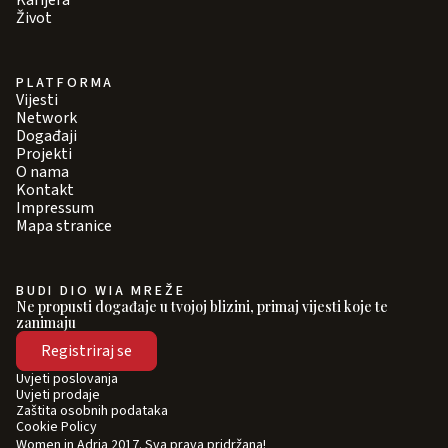
Karijera
Život
PLATFORMA
Vijesti
Network
Događaji
Projekti
O nama
Kontakt
Impressum
Mapa stranice
BUDI DIO WIA MREŽE
Ne propusti događaje u tvojoj blizini, primaj vijesti koje te
zanimaju
Registriraj se
Uvjeti poslovanja
Uvjeti prodaje
Zaštita osobnih podataka
Cookie Policy
Women in Adria 2017. Sva prava pridržana!