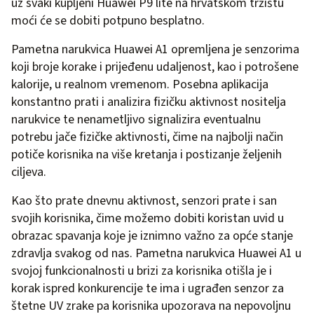
uz svaki kupljeni Huawei P9 lite na hrvatskom tržištu
moći će se dobiti potpuno besplatno.
Pametna narukvica Huawei A1 opremljena je senzorima
koji broje korake i prijeđenu udaljenost, kao i potrošene
kalorije, u realnom vremenom. Posebna aplikacija
konstantno prati i analizira fizičku aktivnost nositelja
narukvice te nenametljivo signalizira eventualnu
potrebu jače fizičke aktivnosti, čime na najbolji način
potiče korisnika na više kretanja i postizanje željenih
ciljeva.
Kao što prate dnevnu aktivnost, senzori prate i san
svojih korisnika, čime možemo dobiti koristan uvid u
obrazac spavanja koje je iznimno važno za opće stanje
zdravlja svakog od nas. Pametna narukvica Huawei A1 u
svojoj funkcionalnosti u brizi za korisnika otišla je i
korak ispred konkurencije te ima i ugrađen senzor za
štetne UV zrake pa korisnika upozorava na nepovoljnu