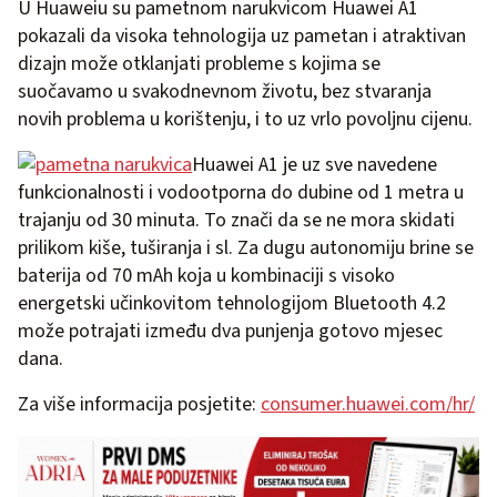
U Huaweiu su pametnom narukvicom Huawei A1
pokazali da visoka tehnologija uz pametan i atraktivan
dizajn može otklanjati probleme s kojima se
suočavamo u svakodnevnom životu, bez stvaranja
novih problema u korištenju, i to uz vrlo povoljnu cijenu.
Huawei A1 je uz sve navedene
funkcionalnosti i vodootporna do dubine od 1 metra u
trajanju od 30 minuta. To znači da se ne mora skidati
prilikom kiše, tuširanja i sl. Za dugu autonomiju brine se
baterija od 70 mAh koja u kombinaciji s visoko
energetski učinkovitom tehnologijom Bluetooth 4.2
može potrajati između dva punjenja gotovo mjesec
dana.
Za više informacija posjetite:
consumer.huawei.com/hr/