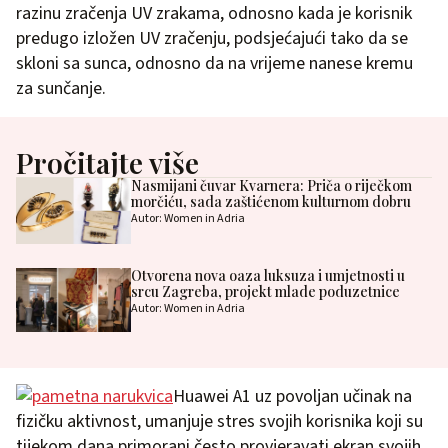
razinu zračenja UV zrakama, odnosno kada je korisnik
predugo izložen UV zračenju, podsjećajući tako da se
skloni sa sunca, odnosno da na vrijeme nanese kremu
za sunčanje.
Pročitajte više
Nasmijani čuvar Kvarnera: Priča o riječkom
morčiću, sada zaštićenom kulturnom dobru
Autor: Women in Adria
Otvorena nova oaza luksuza i umjetnosti u
srcu Zagreba, projekt mlade poduzetnice
Autor: Women in Adria
Huawei A1 uz povoljan učinak na
fizičku aktivnost, umanjuje stres svojih korisnika koji su
tijekom dana primorani često provjeravati ekran svojih