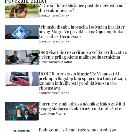
Povezani članci
Zašto su dobre slušalice postale neizostavan
dio svakodnevice?
Sponzorirani Članak
Vrhunski dizajn, inovacija i odvažan karakter
novog Magic V6 privukli su pažnju umjetnika
koji rade s Hermèsom
Sponzorirani Članak
DMS više nije rezerviran za velike tvrtke, stiže
rješenje prilagođeno malim poduzetnicima
Autor: Women in Adria
HONOR predstavio Magic V6: Vrhunski AI
preklopni flagship koji spaja ultra tanki dizajn,
iznimnu izdržljivost i produktivnost u više
ekosustava
Sponzorirani Članak
Curenje e-mail adresa učenika: Kako zaštititi
svojeg školarca i kako tražiti naknadu štete
Autor: Ivan Fischer
Poduzetnici više ne traže samo uređaj za