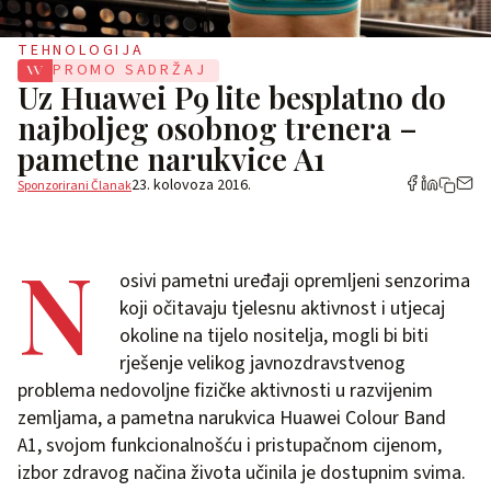
TEHNOLOGIJA
PROMO SADRŽAJ
Uz Huawei P9 lite besplatno do
najboljeg osobnog trenera –
pametne narukvice A1
23. kolovoza 2016.
Sponzorirani Članak
N
osivi pametni uređaji opremljeni senzorima
koji očitavaju tjelesnu aktivnost i utjecaj
okoline na tijelo nositelja, mogli bi biti
rješenje velikog javnozdravstvenog
problema nedovoljne fizičke aktivnosti u razvijenim
zemljama, a pametna narukvica Huawei Colour Band
A1, svojom funkcionalnošću i pristupačnom cijenom,
izbor zdravog načina života učinila je dostupnim svima.