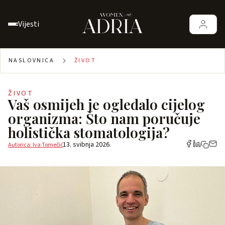
Vijesti
NASLOVNICA
ŽIVOT
ŽIVOT
Vaš osmijeh je ogledalo cijelog
organizma: Što nam poručuje
holistička stomatologija?
13. svibnja 2026.
Autorica: Iva Tomečić