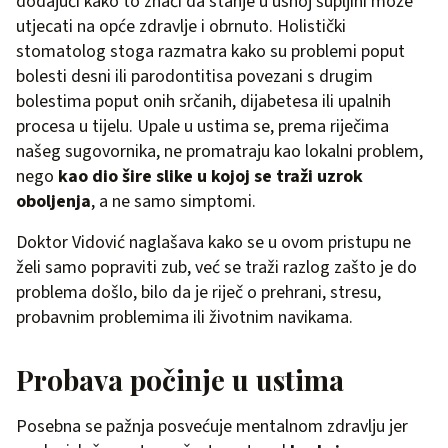
dodajući kako to znači da stanje u usnoj šupljini može
utjecati na opće zdravlje i obrnuto. Holistički
stomatolog stoga razmatra kako su problemi poput
bolesti desni ili parodontitisa povezani s drugim
bolestima poput onih srčanih, dijabetesa ili upalnih
procesa u tijelu. Upale u ustima se, prema riječima
našeg sugovornika, ne promatraju kao lokalni problem,
nego
kao dio šire slike u kojoj se traži uzrok
oboljenja
, a ne samo simptomi.
Doktor Vidović naglašava kako se u ovom pristupu ne
želi samo popraviti zub, već se traži razlog zašto je do
problema došlo, bilo da je riječ o prehrani, stresu,
probavnim problemima ili životnim navikama.
Probava počinje u ustima
Posebna se pažnja posvećuje mentalnom zdravlju jer