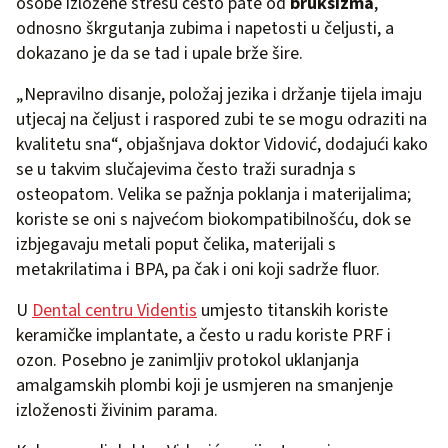
osobe izložene stresu često pate od
bruksizma
,
odnosno škrgutanja zubima i napetosti u čeljusti, a
dokazano je da se tad i upale brže šire.
„Nepravilno disanje, položaj jezika i držanje tijela imaju
utjecaj na čeljust i raspored zubi te se mogu odraziti na
kvalitetu sna“, objašnjava doktor Vidović, dodajući kako
se u takvim slučajevima često traži suradnja s
osteopatom. Velika se pažnja poklanja i materijalima;
koriste se oni s najvećom biokompatibilnošću, dok se
izbjegavaju metali poput čelika, materijali s
metakrilatima i BPA, pa čak i oni koji sadrže fluor.
U
Dental centru Videntis
umjesto titanskih koriste
keramičke implantate, a često u radu koriste PRF i
ozon. Posebno je zanimljiv protokol uklanjanja
amalgamskih plombi koji je usmjeren na smanjenje
izloženosti živinim parama.