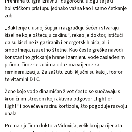
Prehrana tu igra izravnu i dugoročnu ulogu te je u
holističkom pristupu jednako važna kao i samo četkanje
zubi.
„Bakterije u usnoj šupljini razgrađuju šećer i stvaraju
kiseline koje oštećuju caklinu“, rekao je doktor, ističući
da su kiseline iz gaziranih i energetskih pića, ali i
smoothieja, izuzetno štetne. Kao česte greške navodi
konstantno grickanje hrane i zamjenu vode zaslađenim
pićima, čime se zubima oduzima vrijeme za
remineralizaciju. Za zaštitu zubi ključni su kalcij, fosfor
te vitamini D i C.
Žene koje vode dinamičan život često se suočavaju s
kroničnim stresom koji aktivira odgovor „fight or
flight“ i povećava razinu kortizola, što pogoduje razvoju
upala.
Prema riječima doktora Vidovića, velik broj pacijenata