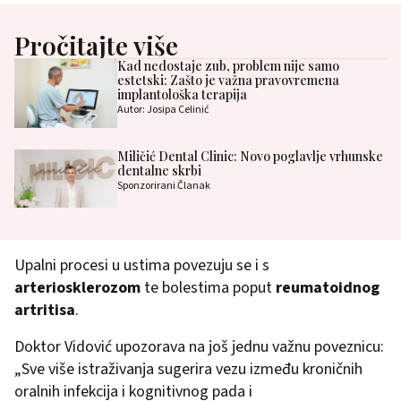
Pročitajte više
Kad nedostaje zub, problem nije samo
estetski: Zašto je važna pravovremena
implantološka terapija
Autor: Josipa Celinić
Miličić Dental Clinic: Novo poglavlje vrhunske
dentalne skrbi
Sponzorirani Članak
Upalni procesi u ustima povezuju se i s
arteriosklerozom
te bolestima poput
reumatoidnog
artritisa
.
Doktor Vidović upozorava na još jednu važnu poveznicu:
„Sve više istraživanja sugerira vezu između kroničnih
oralnih infekcija i kognitivnog pada i