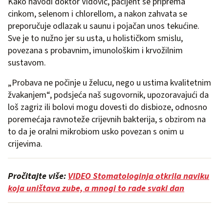
Kako navodi doktor Vidović, pacijent se priprema
cinkom, selenom i chlorellom, a nakon zahvata se
preporučuje odlazak u saunu i pojačan unos tekućine.
Sve je to nužno jer su usta, u holističkom smislu,
povezana s probavnim, imunološkim i krvožilnim
sustavom.
„Probava ne počinje u želucu, nego u ustima kvalitetnim
žvakanjem“, podsjeća naš sugovornik, upozoravajući da
loš zagriz ili bolovi mogu dovesti do disbioze, odnosno
poremećaja ravnoteže crijevnih bakterija, s obzirom na
to da je oralni mikrobiom usko povezan s onim u
crijevima.
Pročitajte više:
VIDEO Stomatologinja otkrila naviku
koja uništava zube, a mnogi to rade svaki dan