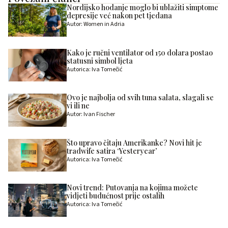
Nordijsko hodanje moglo bi ublažiti simptome
depresije već nakon pet tjedana
Autor: Women in Adria
Kako je ručni ventilator od 150 dolara postao
statusni simbol ljeta
Autorica: Iva Tomečić
Ovo je najbolja od svih tuna salata, slagali se
vi ili ne
Autor: Ivan Fischer
Što upravo čitaju Amerikanke? Novi hit je
tradwife satira ‘Yesteryear’
Autorica: Iva Tomečić
Novi trend: Putovanja na kojima možete
vidjeti budućnost prije ostalih
Autorica: Iva Tomečić