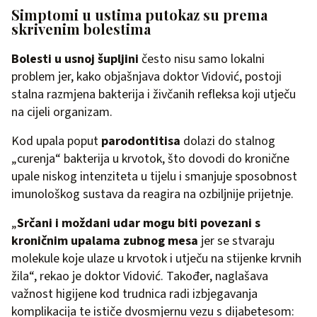
Simptomi u ustima putokaz su prema
skrivenim bolestima
Bolesti u usnoj šupljini
često nisu samo lokalni
problem jer, kako objašnjava doktor Vidović, postoji
stalna razmjena bakterija i živčanih refleksa koji utječu
na cijeli organizam.
Kod upala poput
parodontitisa
dolazi do stalnog
„curenja“ bakterija u krvotok, što dovodi do kronične
upale niskog intenziteta u tijelu i smanjuje sposobnost
imunološkog sustava da reagira na ozbiljnije prijetnje.
„
Srčani i moždani udar mogu biti povezani s
kroničnim upalama zubnog mesa
jer se stvaraju
molekule koje ulaze u krvotok i utječu na stijenke krvnih
žila“, rekao je doktor Vidović. Također, naglašava
važnost higijene kod trudnica radi izbjegavanja
komplikacija te ističe dvosmjernu vezu s dijabetesom: