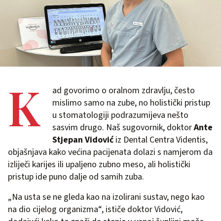
K
ad govorimo o oralnom zdravlju, često
mislimo samo na zube, no holistički pristup
u stomatologiji podrazumijeva nešto
sasvim drugo. Naš sugovornik, doktor
Ante
Stjepan Vidović
iz Dental Centra Videntis,
objašnjava kako većina pacijenata dolazi s namjerom da
izliječi karijes ili upaljeno zubno meso, ali holistički
pristup ide puno dalje od samih zuba.
„Na usta se ne gleda kao na izolirani sustav, nego kao
na dio cijelog organizma“, ističe doktor Vidović,