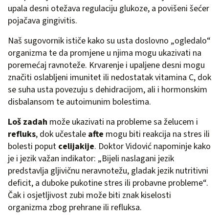
upala desni otežava regulaciju glukoze, a povišeni šećer
pojačava gingivitis.
Naš sugovornik ističe kako su usta doslovno „ogledalo“
organizma te da promjene u njima mogu ukazivati na
poremećaj ravnoteže. Krvarenje i upaljene desni mogu
značiti oslabljeni imunitet ili nedostatak vitamina C, dok
se suha usta povezuju s dehidracijom, ali i hormonskim
disbalansom te autoimunim bolestima.
Loš zadah
može ukazivati na probleme sa želucem i
refluks
, dok učestale
afte
mogu biti reakcija na stres ili
bolesti poput
celijakije
. Doktor Vidović napominje kako
je i jezik važan indikator: „Bijeli naslagani jezik
predstavlja gljivičnu neravnotežu, gladak jezik nutritivni
deficit, a duboke pukotine stres ili probavne probleme“.
Čak i osjetljivost zubi može biti znak kiselosti
organizma zbog prehrane ili refluksa.