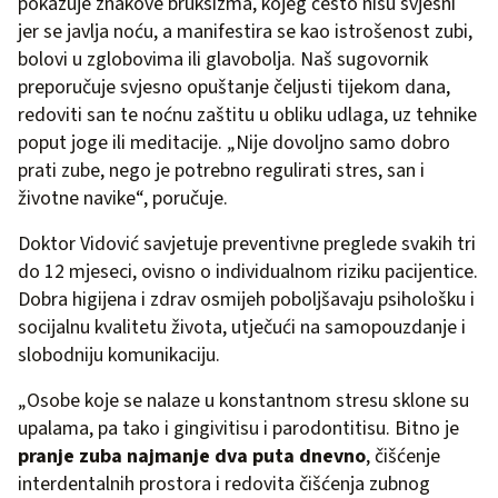
pokazuje znakove bruksizma, kojeg često nisu svjesni
jer se javlja noću, a manifestira se kao istrošenost zubi,
bolovi u zglobovima ili glavobolja. Naš sugovornik
preporučuje svjesno opuštanje čeljusti tijekom dana,
redoviti san te noćnu zaštitu u obliku udlaga, uz tehnike
poput joge ili meditacije. „Nije dovoljno samo dobro
prati zube, nego je potrebno regulirati stres, san i
životne navike“, poručuje.
Doktor Vidović savjetuje preventivne preglede svakih tri
do 12 mjeseci, ovisno o individualnom riziku pacijentice.
Dobra higijena i zdrav osmijeh poboljšavaju psihološku i
socijalnu kvalitetu života, utječući na samopouzdanje i
slobodniju komunikaciju.
„Osobe koje se nalaze u konstantnom stresu sklone su
upalama, pa tako i gingivitisu i parodontitisu. Bitno je
pranje zuba najmanje dva puta dnevno
, čišćenje
interdentalnih prostora i redovita čišćenja zubnog