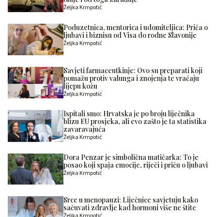
Željka Krmpotić
Poduzetnica, mentorica i udomiteljica: Priča o
ljubavi i biznisu od Visa do rodne Slavonije
Željka Krmpotić
Savjeti farmaceutkinje: Ovo su preparati koji
pomažu protiv valunga i znojenja te vraćaju
lijepu kožu
Željka Krmpotić
Ispitali smo: Hrvatska je po broju liječnika
blizu EU prosjeka, ali evo zašto je ta statistika
zavaravajuća
Željka Krmpotić
Dora Penzar je simbolična matičarka: To je
posao koji spaja emocije, riječi i priču o ljubavi
Željka Krmpotić
Srce u menopauzi: Liječnice savjetuju kako
sačuvati zdravlje kad hormoni više ne štite
Željka Krmpotić