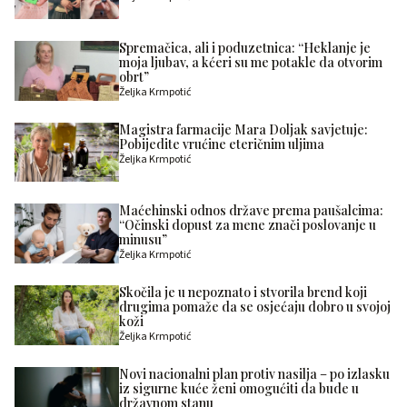
Spremačica, ali i poduzetnica: “Heklanje je
moja ljubav, a kćeri su me potakle da otvorim
obrt”
Željka Krmpotić
Magistra farmacije Mara Doljak savjetuje:
Pobijedite vrućine eteričnim uljima
Željka Krmpotić
Maćehinski odnos države prema paušalcima:
“Očinski dopust za mene znači poslovanje u
minusu”
Željka Krmpotić
Skočila je u nepoznato i stvorila brend koji
drugima pomaže da se osjećaju dobro u svojoj
koži
Željka Krmpotić
Novi nacionalni plan protiv nasilja – po izlasku
iz sigurne kuće ženi omogućiti da bude u
državnom stanu