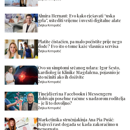
Almira Hernaut: Evo kako rješavati “uska
grla”, uštediti vrijeme i uvesti digitalne alate
Željka Krmpotić
Platite čistačicu, pa malo počistite prije nego
dođe? Evo što o tome kaže vlasnica servisa
Željka Krmpotić
Ovo su simptomi srčanog udara: Igor Šesto,
kardiolog iz Klinike Magdalena, pojasnio je
što učiniti ako ih doživite
Željka Krmpotić
Tinejdžeri na Facebooku i Messengeru
dobivaju posebne račune s nadzorom roditelja
– je li to dovoljno?
Željka Krmpotić
Marketinška stručnjakinja Ana Pia Pušić:
Najveći rast događa se kada zakoračimo u
nepoznato