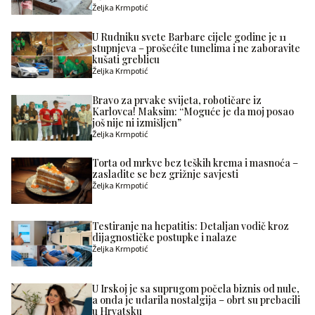
Željka Krmpotić
U Rudniku svete Barbare cijele godine je 11
stupnjeva – prošećite tunelima i ne zaboravite
kušati greblicu
Željka Krmpotić
Bravo za prvake svijeta, robotičare iz
Karlovca! Maksim: “Moguće je da moj posao
još nije ni izmišljen”
Željka Krmpotić
Torta od mrkve bez teških krema i masnoća –
zasladite se bez grižnje savjesti
Željka Krmpotić
Testiranje na hepatitis: Detaljan vodič kroz
dijagnostičke postupke i nalaze
Željka Krmpotić
U Irskoj je sa suprugom počela biznis od nule,
a onda je udarila nostalgija – obrt su prebacili
u Hrvatsku