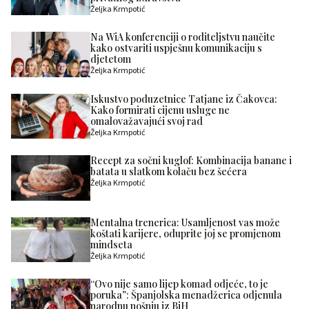
Željka Krmpotić
Na WiA konferenciji o roditeljstvu naučite
kako ostvariti uspješnu komunikaciju s
djetetom
Željka Krmpotić
Iskustvo poduzetnice Tatjane iz Čakovca:
Kako formirati cijenu usluge ne
omalovažavajući svoj rad
Željka Krmpotić
Recept za sočni kuglof: Kombinacija banane i
batata u slatkom kolaču bez šećera
Željka Krmpotić
Mentalna trenerica: Usamljenost vas može
koštati karijere, oduprite joj se promjenom
mindseta
Željka Krmpotić
“Ovo nije samo lijep komad odjeće, to je
poruka”: Španjolska menadžerica odjenula
narodnu nošnju iz BiH