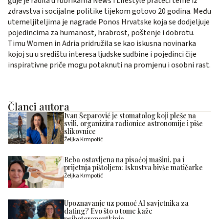
gdje je radila u rubrikama News i Lifestyle prateći teme iz
zdravstva i socijalne politike tijekom gotovo 20 godina. Među
utemeljiteljima je nagrade Ponos Hrvatske koja se dodjeljuje
pojedincima za humanost, hrabrost, poštenje i dobrotu.
Timu Women in Adria pridružila se kao iskusna novinarka
kojoj su u središtu interesa ljudske sudbine i pojedinci čije
inspirativne priče mogu potaknuti na promjenu i osobni rast.
Članci autora
Ivan Šeparović je stomatolog koji pleše na
svili, organizira radionice astronomije i piše
slikovnice
Željka Krmpotić
Beba ostavljena na pisaćoj mašini, pa i
prijetnja pištoljem: Iskustva bivše matičarke
Željka Krmpotić
Upoznavanje uz pomoć AI savjetnika za
dating? Evo što o tome kaže
psihoterapeutkinja