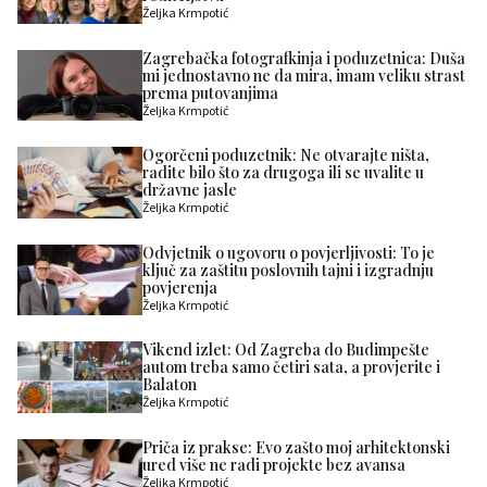
Željka Krmpotić
Zagrebačka fotografkinja i poduzetnica: Duša
mi jednostavno ne da mira, imam veliku strast
prema putovanjima
Željka Krmpotić
Ogorčeni poduzetnik: Ne otvarajte ništa,
radite bilo što za drugoga ili se uvalite u
državne jasle
Željka Krmpotić
Odvjetnik o ugovoru o povjerljivosti: To je
ključ za zaštitu poslovnih tajni i izgradnju
povjerenja
Željka Krmpotić
Vikend izlet: Od Zagreba do Budimpešte
autom treba samo četiri sata, a provjerite i
Balaton
Željka Krmpotić
Priča iz prakse: Evo zašto moj arhitektonski
ured više ne radi projekte bez avansa
Željka Krmpotić