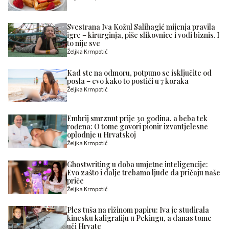
Svestrana Iva Kožul Salihagić mijenja pravila
igre – kirurginja, piše slikovnice i vodi biznis. I
to nije sve
Željka Krmpotić
Kad ste na odmoru, potpuno se isključite od
posla – evo kako to postići u 7 koraka
Željka Krmpotić
Embrij smrznut prije 30 godina, a beba tek
rođena: O tome govori pionir izvantjelesne
oplodnje u Hrvatskoj
Željka Krmpotić
Ghostwriting u doba umjetne inteligencije:
Evo zašto i dalje trebamo ljude da pričaju naše
priče
Željka Krmpotić
Ples tuša na rižinom papiru: Iva je studirala
kinesku kaligrafiju u Pekingu, a danas tome
uči Hrvate