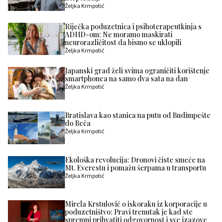
Željka Krmpotić
Riječka poduzetnica i psihoterapeutkinja s
ADHD-om: Ne moramo maskirati
neurorazličitost da bismo se uklopili
Željka Krmpotić
Japanski grad želi svima ograničiti korištenje
smartphonea na samo dva sata na dan
Željka Krmpotić
Bratislava kao stanica na putu od Budimpešte
do Beča
Željka Krmpotić
Ekološka revolucija: Dronovi čiste smeće na
Mt. Everestu i pomažu šerpama u transportu
Željka Krmpotić
Mirela Krstulović o iskoraku iz korporacije u
poduzetništvo: Pravi trenutak je kad ste
spremni prihvatiti odgovornost i sve izazove