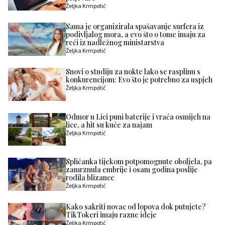
Željka Krmpotić
Sama je organizirala spašavanje surfera iz
podivljalog mora, a evo što o tome imaju za
reći iz nadležnog ministarstva
Željka Krmpotić
Snovi o studiju za nokte lako se rasplinu s
konkurencijom: Evo što je potrebno za uspjeh
Željka Krmpotić
Odmor u Lici puni baterije i vraća osmijeh na
lice, a hit su kuće za najam
Željka Krmpotić
Splićanka tijekom potpomognute oboljela, pa
zamrznula embrije i osam godina poslije
rodila blizance
Željka Krmpotić
Kako sakriti novac od lopova dok putujete?
TikTokeri imaju razne ideje
Željka Krmpotić