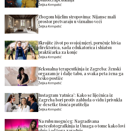
Željka Krmpotić
Zbogom bijelim stropovima: Nijanse mali
prostor pretvaraju u vizualno veći
Željka Krmpotić
Skrojite život po svojoj mjeri, poručuje bivša
direktorica, sada edukatorica i shiatsu
praktičarka za konje
Željka Krmpotić
Seksualna terapeutkinja iz Zagreba: Ženski
orgazam je i dalje tabu, a svaka peta žena ga
teško postiže
Željka Krmpotić
Instagram ‘ratnica’: Kako se liječnica iz
Zagreba bori protiv zabluda o vidu i privukla
je desetke tisuća pratitelja
Željka Krmpotić
Na rubu mogućeg: Nagrađivana
meteofotografkinja iz Umaga o tome kako lovi
oluje i od toga zarađuje