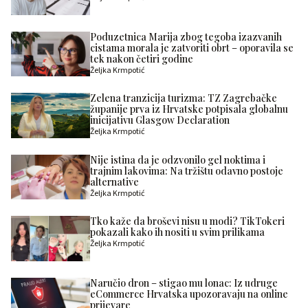
Poduzetnica Marija zbog tegoba izazvanih
cistama morala je zatvoriti obrt – oporavila se
tek nakon četiri godine
Željka Krmpotić
Zelena tranzicija turizma: TZ Zagrebačke
županije prva iz Hrvatske potpisala globalnu
inicijativu Glasgow Declaration
Željka Krmpotić
Nije istina da je odzvonilo gel noktima i
trajnim lakovima: Na tržištu odavno postoje
alternative
Željka Krmpotić
Tko kaže da broševi nisu u modi? TikTokeri
pokazali kako ih nositi u svim prilikama
Željka Krmpotić
Naručio dron – stigao mu lonac: Iz udruge
eCommerce Hrvatska upozoravaju na online
prijevare