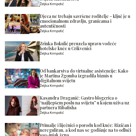
Željka Krmpotić
Djeca ne trebaju savršene roditelje – ključ je u
emocionalnom zdravlju, granicama i
autentičnosti
Željka Krmpotić
Zrinka Bokulić preuzela upravu vodeće
hotelske kuće u Crikvenici
Željka Krmpotić
Od bankarstva do virtualne asistencije: Kako
je Martina Žgomba izgradila biznis u
digitalnom svijetu
Željka Krmpotić
Kasandra Draganić: Gastro blogerica o
“najljepšem poslu na svijetu” u kojem uživa uz
partnera Ribafisha
Željka Krmpotić
Primalje i liječnici o porodu kod kuće: Rizičan i
nereguliran, a kod nas se godišnje na to odluči
100-injak žena