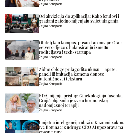
Željka Krmpotić
Od akvizicija do aplikacija: Kako fondovi i
građani zajedno mijenjaju svijet ulaganja
Željka Krmpotić
Obitelj kao kompas, posao kao misija: Otac
četvero djece o balansiranju između
roditeljstva i tech-startupa
Željka Krmpotić
Zidne obloge prilagodite ukusu: Tapete,
paneli ili imitacija kamena donose
autentičnost i teksturu
Željka Krmpotić
FDA mijenja pristup: Ginekologinja Jasenka
Grujić objasnila je sve o hormonskoj
nadomjesnoj terapiji
Željka Krmpotić
Umjetna inteligencija ulazi u Kazneni zakon:
Ive Botunac iz udruge CRO AI upozorava na
opasne rupe