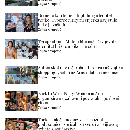
Željka Krmpotić
Domena kao temelj digitalnog identiteta
tvrtke: Cybersecurity inženjerka savjetuje
kako je zaštititi
Željka Krmpotić
Terapeutkinja Mateja Marinić: Osvijestite
identitet brižne majke u uredu
Željka Krmpotić
Autom skoknite u čarobnu Firencu i uživajte u
shoppingu, šetnji uz Arno i dahu renesanse
Željka Krmpotić
Back to Work Party: Women in Adria
organizira najzabavniji povratak u poslovni
ritam
Željka Krmpotić
Torte i kolači kao poziv: Tri poznate
poduzetnice ispričale su sve o čaroliji svog
svijeta slastičarstva