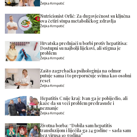
Željka Krmpotić
Nutricionist Orlić: Za dugovječnost su ključna
ova četiri stupa metaboličkog zdravlja
Željka Krmpotić
Hrvatska prednjači u borbi protiv hepatitisa:
Dostupni su najbolji lijekovi, ali stigma je
problem
Željka Krmpotić
Zašto zagrebačka psihologinja na odmor
putuje sama i to preporučuje svima kao osobni
reset
Željka Krmpotić
Hepatitis C nije kraj: Ivan ga je pobijedio, ali
kaže da su veći problem predrasude i
neznanje
Željka Krmpotić
Životna borba: “Dobila sam hepatitis
transfuzijom i liječila ga 24 godine – sada sam
bez virusa 10 godina”