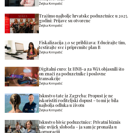
Željka Krmpotić
Tražimo najbolje hrvatske poduzetnice u 2025.
godini: Prijave su otvorene
Željka Krmpotić
Fiskalizacija 2.0 se približava: Educirajte tim,
testirajte sve i pripremite plan B
Željka Krmpotić
Digitalni euro: Iz HNB-a za WiA objasnili što
on znači za poduzetnike i poslovne
transakcije
Željka Krmpotić
Iskustvo tate iz Zagreba: Propust je ne
iskoristiti roditeljski dopust – to mi je bila
najbolja odluka u životu
Željka Krmpotić
Iskustvo bivše poduzetnice: Privatni biznis
nije uvijek sloboda – ja sam je pronašla u
korporaciji