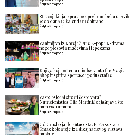
Željka Krmpotić
Stručnjakinja o pravilnoj prehrani beba u prvih
1000 dana te kalendaru dohrane
Željka Krmpotić
Zanimljivo iz Koreje? Nije K-pop i K-drama,
nego plesovi s mačevima i lepezama
Željka Krmpotić
Knjiga koja mijenja mindset: Into the Magic
Shop inspirira sportaše i poduzetnike
Željka Krmpotić
Zašto osjećaj sitosti često vara?
Nutricionistica Olja Martinić objašnjava što
nam radi umami
Željka Krmpotić
Od Oroslavja do autocesta: Priča sestara
Gmaz koje stoje iza dizajna novog sustava
naplate