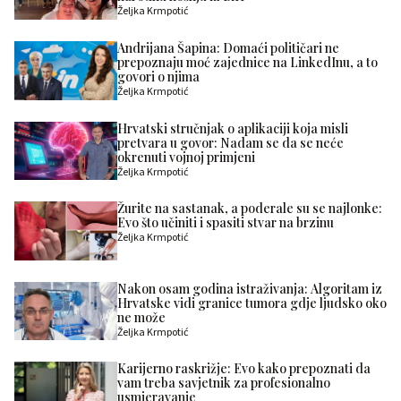
Željka Krmpotić
Andrijana Šapina: Domaći političari ne
prepoznaju moć zajednice na LinkedInu, a to
govori o njima
Željka Krmpotić
Hrvatski stručnjak o aplikaciji koja misli
pretvara u govor: Nadam se da se neće
okrenuti vojnoj primjeni
Željka Krmpotić
Žurite na sastanak, a poderale su se najlonke:
Evo što učiniti i spasiti stvar na brzinu
Željka Krmpotić
Nakon osam godina istraživanja: Algoritam iz
Hrvatske vidi granice tumora gdje ljudsko oko
ne može
Željka Krmpotić
Karijerno raskrižje: Evo kako prepoznati da
vam treba savjetnik za profesionalno
usmjeravanje