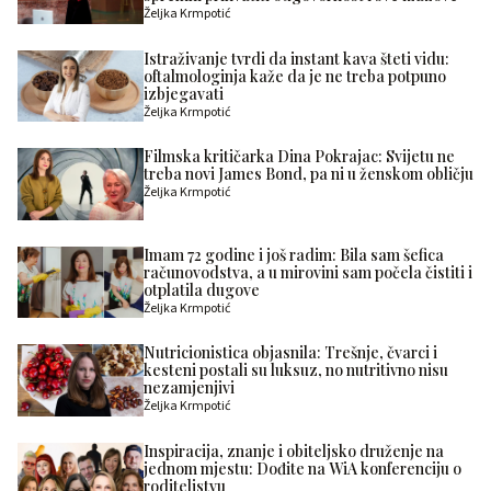
Željka Krmpotić
Istraživanje tvrdi da instant kava šteti vidu:
oftalmologinja kaže da je ne treba potpuno
izbjegavati
Željka Krmpotić
Filmska kritičarka Dina Pokrajac: Svijetu ne
treba novi James Bond, pa ni u ženskom obličju
Željka Krmpotić
Imam 72 godine i još radim: Bila sam šefica
računovodstva, a u mirovini sam počela čistiti i
otplatila dugove
Željka Krmpotić
Nutricionistica objasnila: Trešnje, čvarci i
kesteni postali su luksuz, no nutritivno nisu
nezamjenjivi
Željka Krmpotić
Inspiracija, znanje i obiteljsko druženje na
jednom mjestu: Dođite na WiA konferenciju o
roditeljstvu