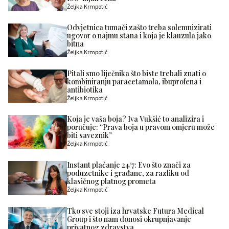
Željka Krmpotić
Odvjetnica tumači zašto treba solemnizirati
ugovor o najmu stana i koja je klauzula jako
bitna
Željka Krmpotić
Pitali smo liječnika što biste trebali znati o
kombiniranju paracetamola, ibuprofena i
antibiotika
Željka Krmpotić
Koja je vaša boja? Iva Vukšić to analizira i
poručuje: “Prava boja u pravom omjeru može
biti saveznik”
Željka Krmpotić
Instant plaćanje 24/7: Evo što znači za
poduzetnike i građane, za razliku od
klasičnog platnog prometa
Željka Krmpotić
Tko sve stoji iza hrvatske Futura Medical
Group i što nam donosi okrupnjavanje
privatnog zdravstva