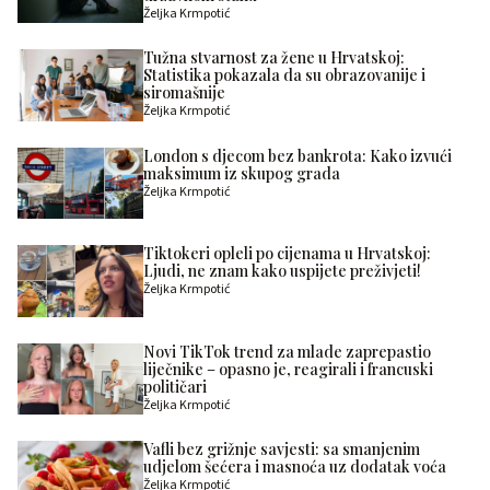
Željka Krmpotić
Tužna stvarnost za žene u Hrvatskoj:
Statistika pokazala da su obrazovanije i
siromašnije
Željka Krmpotić
London s djecom bez bankrota: Kako izvući
maksimum iz skupog grada
Željka Krmpotić
Tiktokeri opleli po cijenama u Hrvatskoj:
Ljudi, ne znam kako uspijete preživjeti!
Željka Krmpotić
Novi TikTok trend za mlade zaprepastio
liječnike – opasno je, reagirali i francuski
političari
Željka Krmpotić
Vafli bez grižnje savjesti: sa smanjenim
udjelom šećera i masnoća uz dodatak voća
Željka Krmpotić