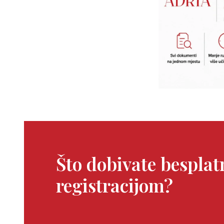
Što dobivate bespla
registracijom?