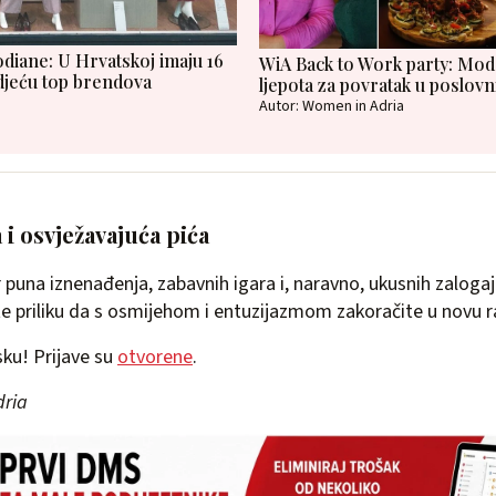
odiane: U Hrvatskoj imaju 16
WiA Back to Work party: Moda
djeću top brendova
ljepota za povratak u poslovn
Autor: Women in Adria
i osvježavajuća pića
 puna iznenađenja, zabavnih igara i, naravno, ukusnih zalogaj
te priliku da s osmijehom i entuzijazmom zakoračite u novu 
ku! Prijave su
otvorene
.
dria