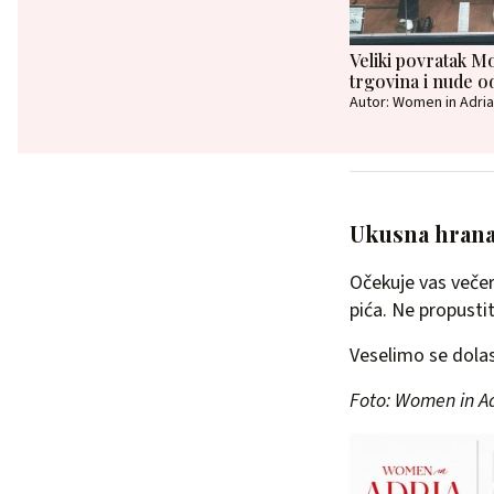
Veliki povratak M
trgovina i nude o
Autor: Women in Adria
Ukusna hrana 
Očekuje vas večer
pića. Ne propusti
Veselimo se dolas
Foto: Women in A