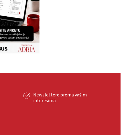
g
Newslettere prema vašim
interesima