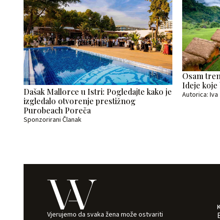
Osam trend
Ideje koje
Dašak Mallorce u Istri: Pogledajte kako je
Autorica: Iv
izgledalo otvorenje prestižnog
Purobeach Poreča
Sponzorirani Članak
Vjerujemo da svaka žena može ostvariti