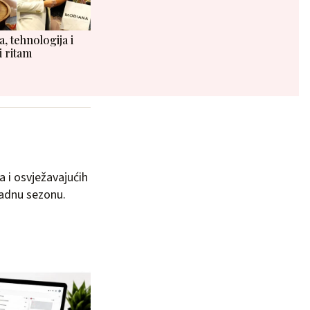
, tehnologija i
i ritam
a i osvježavajućih
radnu sezonu.