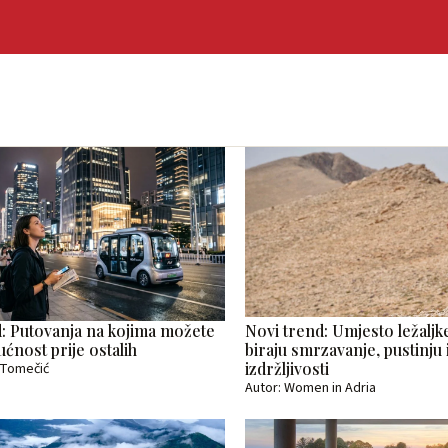
: Putovanja na kojima možete
Novi trend: Umjesto ležalj
ućnost prije ostalih
biraju smrzavanje, pustinju i
izdržljivosti
a Tomečić
Autor: Women in Adria