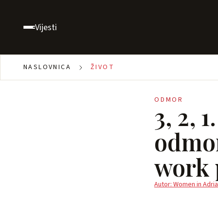
Vijesti
NASLOVNICA
ŽIVOT
ODMOR
3, 2,
odmor
work 
Autor: Women in Adria