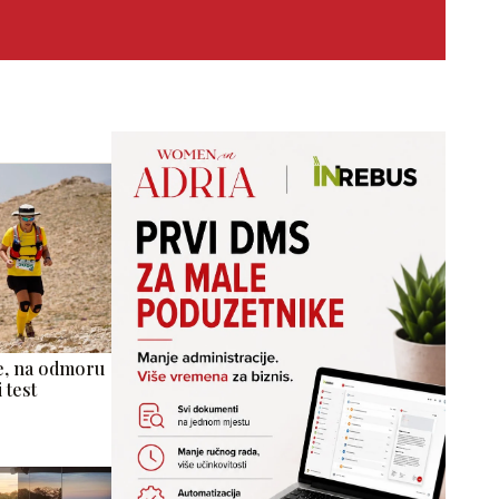
ke, na odmoru
 test