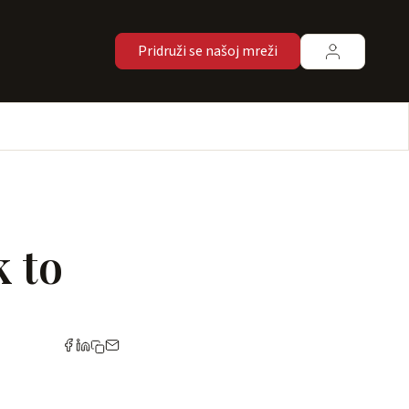
Pridruži se našoj mreži
k to