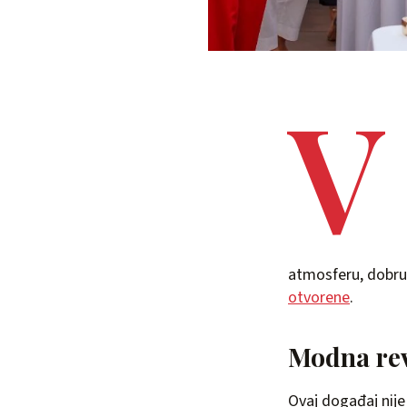
V
atmosferu, dobru 
otvorene
.
Modna rev
Ovaj događaj nije 