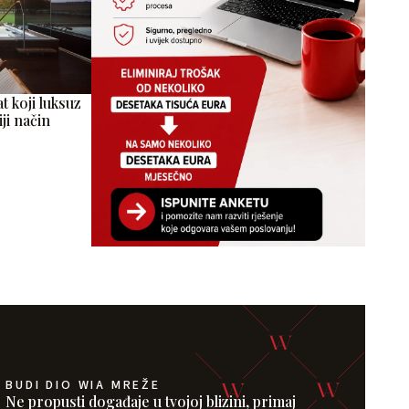
t koji luksuz
ji način
BUDI DIO WIA MREŽE
Ne propusti događaje u tvojoj blizini, primaj