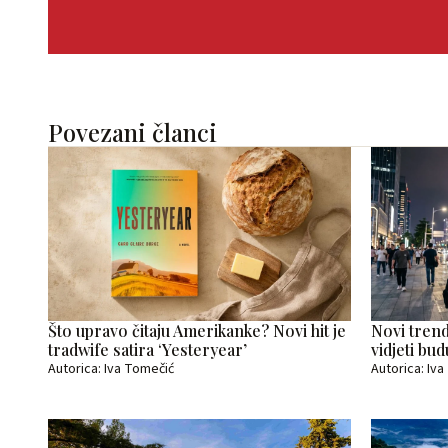
Povezani članci
Što upravo čitaju Amerikanke? Novi hit je
Novi trend
tradwife satira ‘Yesteryear’
vidjeti bud
Autorica: Iva Tomečić
Autorica: Iv