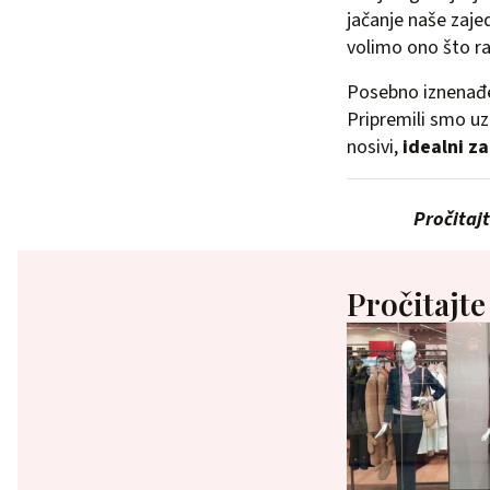
jačanje naše zaje
volimo ono što r
Posebno iznenađe
Pripremili smo uzb
nosivi,
idealni za
Pročitajt
Pročitajte