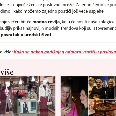
dnice – najveće ženske poslovne mreže. Zajedno ćemo se pod
adimo i kako možemo zajedno postići još veće uspjehe.
nje večeri bit će
modna revija
, koju će nositi naše kolegice i
udljiv prikaz najnovijih modnih trendova koji su istovremeno 
 povratak u uredski život
.
e više:
Kako se nakon godišnjeg odmora vratiti u poslovn
 više