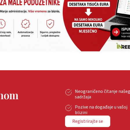
tnom
Neograničeno čitanje naše
sadržaja
Pozive na događaje u vašoj
blizini
Registrirajte se