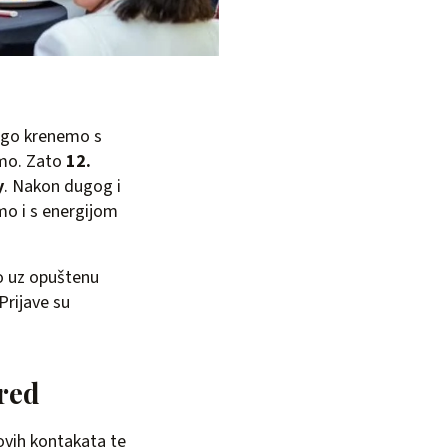
nego krenemo s
imo. Zato
12.
y
. Nakon dugog i
mo i s energijom
o uz opuštenu
Prijave su
ured
novih kontakata te