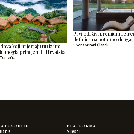
Prvi održivi premium retrea
definira na potpuno drugači
Sponzorirani Članak
ova koji mijenjaju turizam:
 bi mogla primijeniti i Hrvatska
a Tomečić
KATEGORIJE
PLATFORMA
Biznis
Vijesti