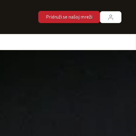
Pridruži se našoj mreži