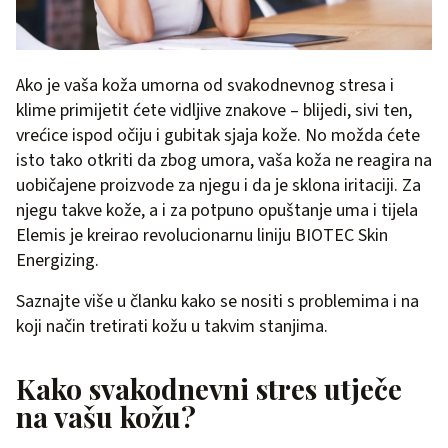
Ako je vaša koža umorna od svakodnevnog stresa i
klime primijetit ćete vidljive znakove – blijedi, sivi ten,
vrećice ispod očiju i gubitak sjaja kože. No možda ćete
isto tako otkriti da zbog umora, vaša koža ne reagira na
uobičajene proizvode za njegu i da je sklona iritaciji. Za
njegu takve kože, a i za potpuno opuštanje uma i tijela
Elemis je kreirao revolucionarnu liniju BIOTEC Skin
Energizing.
Saznajte više u članku kako se nositi s problemima i na
koji način tretirati kožu u takvim stanjima.
Kako svakodnevni stres utječe
na vašu kožu?