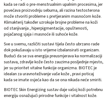
kada se radi o pre-menstrualnim upalnim procesima, jer
povećava proizvodnju sebuma, ali razina testosterona
može stvoriti probleme s pretjeranim masnoćom kože.
Klimakterij također uzrokuje brojne probleme na koži
od stanjivanja , hiperpigmentacije, opuštenosti,
pojačanog sjaja i masnoće ili suhoće kože.
Sve u svemu, različiti sustavi tijela često ubrzano rade
dok pokušavaju u isto vrijeme izbalansirati organizam.
Budući da se sva energija preusmjerava ka normalizaciji
sustava, zdravlje kože često zauzima posljednje mjesto,
jer su prioritet vitalne funkcije organizma. BIOTEC je
idealan za uravnoteživanje vaše kože , pravi poticaj
kada se imate osjeća kao da se ona nikada neće smiriti.
BIOTEC Skin Energizing sustav daje vašoj koži potrebnu
energiju osnažujući prirodne funkcije i vitalnost kože.