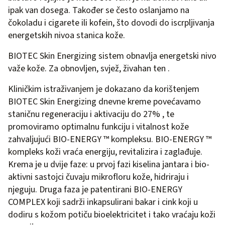
ipak van dosega. Također se često oslanjamo na
čokoladu i cigarete ili kofein, što dovodi do iscrpljivanja
energetskih nivoa stanica kože.
BIOTEC Skin Energizing sistem obnavlja energetski nivo
važe kože. Za obnovljen, svjež, živahan ten .
Kliničkim istraživanjem je dokazano da korištenjem
BIOTEC Skin Energizing dnevne kreme povećavamo
staničnu regeneraciju i aktivaciju do 27% , te
promoviramo optimalnu funkciju i vitalnost kože
zahvaljujući BIO-ENERGY ™ kompleksu. BIO-ENERGY ™
kompleks koži vraća energiju, revitalizira i zaglađuje.
Krema je u dvije faze: u prvoj fazi kiselina jantara i bio-
aktivni sastojci čuvaju mikrofloru kože, hidriraju i
njeguju. Druga faza je patentirani BIO-ENERGY
COMPLEX koji sadrži inkapsulirani bakar i cink koji u
dodiru s kožom potiču bioelektricitet i tako vraćaju koži