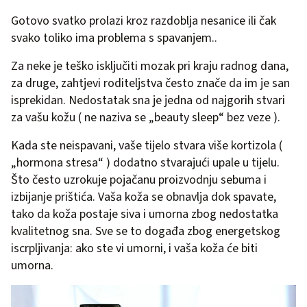
Gotovo svatko prolazi kroz razdoblja nesanice ili čak
svako toliko ima problema s spavanjem..
Za neke je teško isključiti mozak pri kraju radnog dana,
za druge, zahtjevi roditeljstva često znače da im je san
isprekidan. Nedostatak sna je jedna od najgorih stvari
za vašu kožu ( ne naziva se „beauty sleep“ bez veze ).
Kada ste neispavani, vaše tijelo stvara više kortizola (
„hormona stresa“ ) dodatno stvarajući upale u tijelu.
Što često uzrokuje pojačanu proizvodnju sebuma i
izbijanje prištića. Vaša koža se obnavlja dok spavate,
tako da koža postaje siva i umorna zbog nedostatka
kvalitetnog sna. Sve se to događa zbog energetskog
iscrpljivanja: ako ste vi umorni, i vaša koža će biti
umorna.