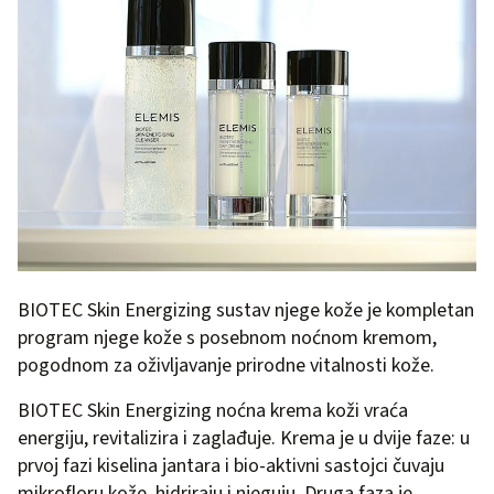
BIOTEC Skin Energizing sustav njege kože je kompletan
program njege kože s posebnom noćnom kremom,
pogodnom za oživljavanje prirodne vitalnosti kože.
BIOTEC Skin Energizing noćna krema koži vraća
energiju, revitalizira i zaglađuje. Krema je u dvije faze: u
prvoj fazi kiselina jantara i bio-aktivni sastojci čuvaju
mikrofloru kože, hidriraju i njeguju. Druga faza je