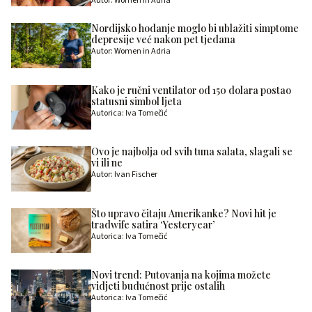
Autor: Women in Adria
Nordijsko hodanje moglo bi ublažiti simptome
depresije već nakon pet tjedana
Autor: Women in Adria
Kako je ručni ventilator od 150 dolara postao
statusni simbol ljeta
Autorica: Iva Tomečić
Ovo je najbolja od svih tuna salata, slagali se
vi ili ne
Autor: Ivan Fischer
Što upravo čitaju Amerikanke? Novi hit je
tradwife satira ‘Yesteryear’
Autorica: Iva Tomečić
Novi trend: Putovanja na kojima možete
vidjeti budućnost prije ostalih
Autorica: Iva Tomečić