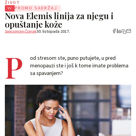
ŽIVOT
PROMO SADRŽAJ
Nova Elemis linija za njegu i
opuštanje kože
30. listopada 2017.
Sponzorirani Članak
P
od stresom ste, puno putujete, u pred
menopauzi ste i još k tome imate problema
sa spavanjem?