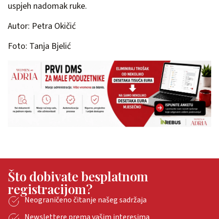
uspjeh nadomak ruke.
Autor: Petra Okičić
Foto: Tanja Bjelić
Što dobivate besplatnom
registracijom?
Neograničeno čitanje našeg sadržaja
Newslettere prema vašim interesima