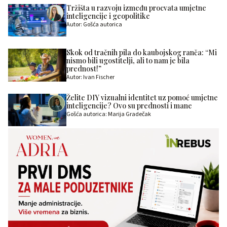
Tržišta u razvoju između procvata umjetne
inteligencije i geopolitike
Autor: Gošća autorica
Skok od tračnih pila do kaubojskog ranča: “Mi
nismo bili ugostitelji, ali to nam je bila
prednost!”
Autor: Ivan Fischer
Želite DIY vizualni identitet uz pomoć umjetne
inteligencije? Ovo su prednosti i mane
Gošća autorica: Marija Gradečak