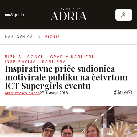
Vijesti
NASLOVNICA
BIZNIS
BIZNIS - COACH - GRADIM KARIJERU -
INSPIRACIJA - KARIJERA
Inspirativne priče sudionica
motivirale publiku na četvrtom
ICT Supergirls eventu
27. travnja 2018.
Autor: Women in Adria