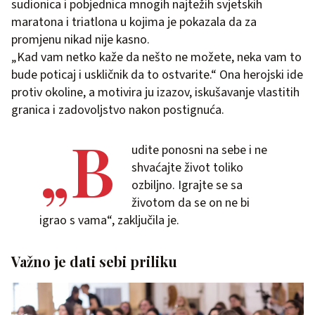
sudionica i pobjednica mnogih najtežih svjetskih
maratona i triatlona u kojima je pokazala da za
promjenu nikad nije kasno.
„Kad vam netko kaže da nešto ne možete, neka vam to
bude poticaj i uskličnik da to ostvarite.“ Ona herojski ide
protiv okoline, a motivira ju izazov, iskušavanje vlastitih
granica i zadovoljstvo nakon postignuća.
„B
udite ponosni na sebe i ne
shvaćajte život toliko
ozbiljno. Igrajte se sa
životom da se on ne bi
igrao s vama“, zaključila je.
Važno je dati sebi priliku