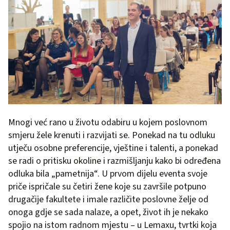
Mnogi već rano u životu odabiru u kojem poslovnom
smjeru žele krenuti i razvijati se. Ponekad na tu odluku
utječu osobne preferencije, vještine i talenti, a ponekad
se radi o pritisku okoline i razmišljanju kako bi određena
odluka bila „pametnija“. U prvom dijelu eventa svoje
priče ispričale su četiri žene koje su završile potpuno
drugačije fakultete i imale različite poslovne želje od
onoga gdje se sada nalaze, a opet, život ih je nekako
spojio na istom radnom mjestu – u Lemaxu, tvrtki koja