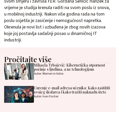
svom smjeru i završila FER. Gordana Seničić Hanžek za
vrijeme je studija krenula raditi na svom poslu iz snova,
u mobilnoj industriji. Nakon više godina rada na tom
poslu osjetila je zasićenje i nemogućnost napretka.
Okrenula je novi list i uzbuđena je zbog novih izazova
koje joj postavlja sadašnji posao u dinamičnoj IT
industriji.
Pročitajte više
Mihaela Trbojević: Kibernetička otpornost
počinje s ljudima, a ne tehnologijom
Autor: Women in Adria
Curenje e-mail adresa učenika: Kako zaštititi
svojeg školarca i kako tražiti naknadu štete
Autor: Ivan Fischer