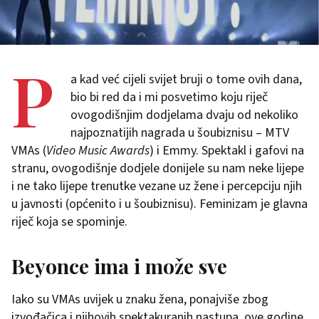
P
a kad već cijeli svijet bruji o tome ovih dana,
bio bi red da i mi posvetimo koju riječ
ovogodišnjim dodjelama dvaju od nekoliko
najpoznatijih nagrada u šoubiznisu – MTV
VMAs (
Video Music Awards
) i Emmy. Spektakl i gafovi na
stranu, ovogodišnje dodjele donijele su nam neke lijepe
i ne tako lijepe trenutke vezane uz žene i percepciju njih
u javnosti (općenito i u šoubiznisu). Feminizam je glavna
riječ koja se spominje.
Beyonce ima i može sve
Iako su VMAs uvijek u znaku žena, ponajviše zbog
izvođačica i njihovih spektakuranih nastupa, ove godine