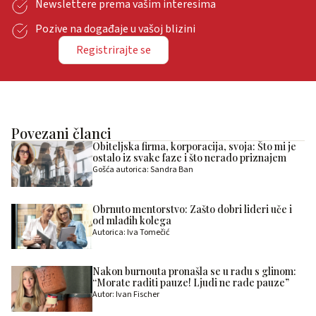
Newslettere prema vašim interesima
Pozive na događaje u vašoj blizini
Registrirajte se
Povezani članci
Obiteljska firma, korporacija, svoja: Što mi je
ostalo iz svake faze i što nerado priznajem
Gošća autorica: Sandra Ban
Obrnuto mentorstvo: Zašto dobri lideri uče i
od mlađih kolega
Autorica: Iva Tomečić
Nakon burnouta pronašla se u radu s glinom:
“Morate raditi pauze! Ljudi ne rade pauze”
Autor: Ivan Fischer