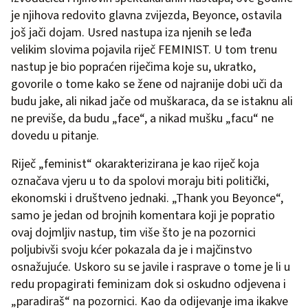
je njihova redovito glavna zvijezda, Beyonce, ostavila
još jači dojam. Usred nastupa iza njenih se leđa
velikim slovima pojavila riječ FEMINIST. U tom trenu
nastup je bio popraćen riječima koje su, ukratko,
govorile o tome kako se žene od najranije dobi uči da
budu jake, ali nikad jače od muškaraca, da se istaknu ali
ne previše, da budu „face“, a nikad mušku „facu“ ne
dovedu u pitanje.
Riječ „feminist“ okarakterizirana je kao riječ koja
označava vjeru u to da spolovi moraju biti politički,
ekonomski i društveno jednaki. „Thank you Beyonce“,
samo je jedan od brojnih komentara koji je popratio
ovaj dojmljiv nastup, tim više što je na pozornici
poljubivši svoju kćer pokazala da je i majčinstvo
osnažujuće. Uskoro su se javile i rasprave o tome je li u
redu propagirati feminizam dok si oskudno odjevena i
„paradiraš“ na pozornici. Kao da odijevanje ima ikakve