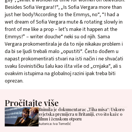
Besides Sofia Vergara!!“, „Is Sofia Vergara more than
just her body?According to the Emmys, no“, “I had a
wet dream of Sofia Vergara mute & rotating slowly in
front of me like a prop – let’s make it happen at the
Emmys!” – writer douche“ neki su od njih. Sama
Vergara prokomentirala je da to nije nikakav problem i
da bi se ljudi trebali malo „opustiti“. Često dođem u
napast prokomentirati stvari na isti način i ne shvaćati
svaku šovinističku šalu kao išta više od „crnjaka“, ali s
ovakvim istupima na globalnoj razini ipak treba biti
oprezan.
Pročitajte više
Snimila je dokumentarac „Tiha misa“: Uskoro
svjetska premijera u Britaniji, evo što kaže o
filmu i ženskom otporu
Autorica: Iva Tomečić