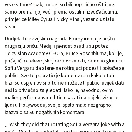
veze s time? Ipak, mnogi su bili poprilično oštri, ne
samo prema njoj već i prema ostalim izvođačicama,
primjerice Miley Cyrus i Nicky Minaj, vezano uz istu
stvar.
Dodjela televizijskih nagrada Emmy imala je nešto
drugačiju priču. Mediji i javnost osudili su potez
Television Academy CEO-a, Bruce Rosenbluma, koji je,
pričajući o televizijskoj raznovrsnosti, zamolio glumicu
Sofiu Vergaru da stane na rotirajući podest i pokaže se
publici. Sve to popratio je komentarom kako u tom
biznisu uspjeh ovisi o tome možete li publici uvijek dati
nešto privlačno za gledati. Iako je, navodno, ovim
malim performansom htio ukazati na objektivizaciju
ljudi u Hollywoodu, sve je ispalo malo nezgrapno i
izazvalo salvu negativnih komentara.
„I wish they did that rotating Sofia Vergara joke with a
guy“, „What a wonderful time for women on television.