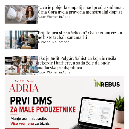
“Ovo je pobjeda empatije nad predrasudama”:
Crna Gora uvela pravo na menstrualni dopust
Autor: Women in Adria
Prijateljica ste sa šeficom? Ovih sedam rizika
ne biste trebali zanemariti
Autorica: Iva Tomečić
Tko je Judit Polgár: Šahistica koja je rušila
rekorde i barijere, a sada žele da bude
mađarska predsjednica
Autor: Women in Adria