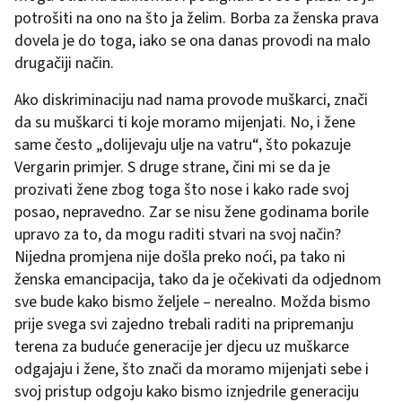
potrošiti na ono na što ja želim. Borba za ženska prava
dovela je do toga, iako se ona danas provodi na malo
drugačiji način.
Ako diskriminaciju nad nama provode muškarci, znači
da su muškarci ti koje moramo mijenjati. No, i žene
same često „dolijevaju ulje na vatru“, što pokazuje
Vergarin primjer. S druge strane, čini mi se da je
prozivati žene zbog toga što nose i kako rade svoj
posao, nepravedno. Zar se nisu žene godinama borile
upravo za to, da mogu raditi stvari na svoj način?
Nijedna promjena nije došla preko noći, pa tako ni
ženska emancipacija, tako da je očekivati da odjednom
sve bude kako bismo željele – nerealno. Možda bismo
prije svega svi zajedno trebali raditi na pripremanju
terena za buduće generacije jer djecu uz muškarce
odgajaju i žene, što znači da moramo mijenjati sebe i
svoj pristup odgoju kako bismo iznjedrile generaciju