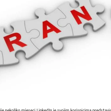
rije nekoliko mjeseci LinkedIn je svojim korisnicima predstavi