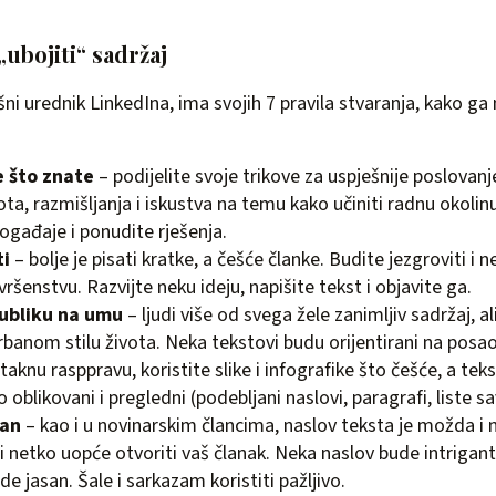
„ubojiti“ sadržaj
ršni urednik LinkedIna, ima svojih 7 pravila stvaranja, kako ga
e što znate
– podijelite svoje trikove za uspješnije poslovan
ta, razmišljanja i iskustva na temu kako učiniti radnu okolinu
gađaje i ponudite rješenja.
ti
– bolje je pisati kratke, a češće članke. Budite jezgroviti i 
vršenstvu. Razvijte neku ideju, napišite tekst i objavite ga.
publiku na umu
– ljudi više od svega žele zanimljiv sadržaj, al
anom stilu života. Neka tekstovi budu orijentirani na posao
taknu rasppravu, koristite slike i infografike što češće, a te
no oblikovani i pregledni (podebljani naslovi, paragrafi, liste 
čan
– kao i u novinarskim člancima, naslov teksta je možda i n
i netko uopće otvoriti vaš članak. Neka naslov bude intrigan
ude jasan. Šale i sarkazam koristiti pažljivo.