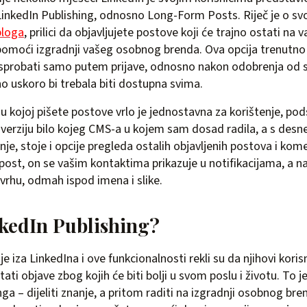
LinkedIn Publishing, odnosno Long-Form Posts. Riječ je o svo
bloga
, prilici da objavljujete postove koji će trajno ostati na v
pomoći izgradnji vašeg osobnog brenda. Ova opcija trenutn
isprobati samo putem prijave, odnosno nakon odobrenja od s
no uskoro bi trebala biti dostupna svima.
u kojoj pišete postove vrlo je jednostavna za korištenje, pod
verziju bilo kojeg CMS-a u kojem sam dosad radila, a s desn
enje, stoje i opcije pregleda ostalih objavljenih postova i k
 post, on se vašim kontaktima prikazuje u notifikacijama, a n
vrhu, odmah ispod imena i slike.
kedIn Publishing?
oje iza LinkedIna i ove funkcionalnosti rekli su da njihovi koris
itati objave zbog kojih će biti bolji u svom poslu i životu. To j
ga – dijeliti znanje, a pritom raditi na izgradnji osobnog bre