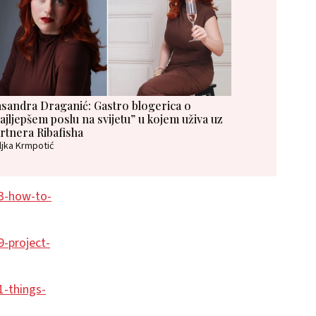
sandra Draganić: Gastro blogerica o
ajljepšem poslu na svijetu” u kojem uživa uz
rtnera Ribafisha
ljka Krmpotić
3-how-to-
-project-
1-things-