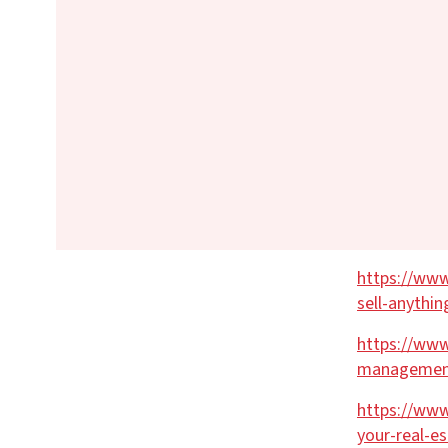
https://www
sell-anythi
https://www
management
https://www
your-real-e