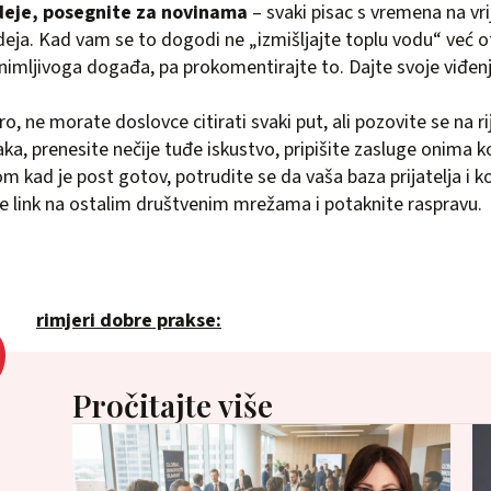
eje, posegnite za novinama
– svaki pisac s vremena na vr
ja. Kad vam se to dogodi ne „izmišljajte toplu vodu“ već otv
animljivoga događa, pa prokomentirajte to. Dajte svoje viđenj
o, ne morate doslovce citirati svaki put, ali pozovite se na r
ka, prenesite nečije tuđe iskustvo, pripišite zasluge onima koj
m kad je post gotov, potrudite se da vaša baza prijatelja i k
te link na ostalim društvenim mrežama i potaknite raspravu.
P
rimjeri dobre prakse:
Pročitajte više