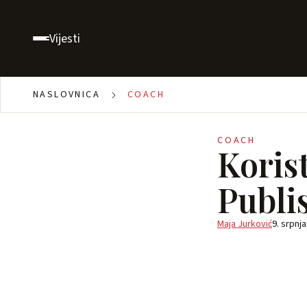
Vijesti
NASLOVNICA
COACH
COACH
Korist
Publi
Maja Jurković
9. srpnja