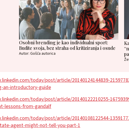
Osobni brending je kao individualni sport:
Ka
Budite svoja, bez straha od kritiziranja i osude
“n
Autor: Gošća autorica
pa
Že
.linkedin.com/today/post/article/20140124144839-2159778
ng-an-introductory-guide
.linkedin.com/today/post/article/20140122210255-16759399
-lessons-from-gandalf
.linkedin.com/today/post/article/20140108122544-1359177
state-agent-might-not-tell-you-part-1