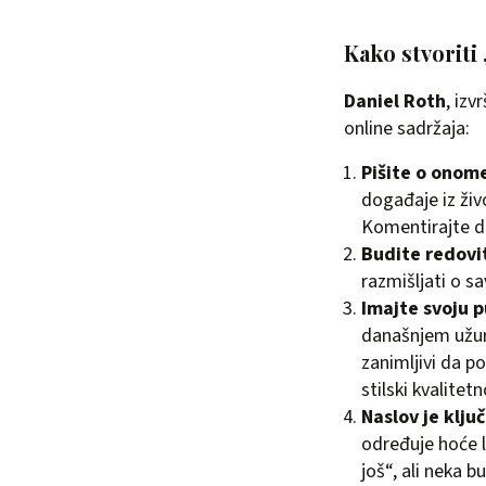
Kako stvoriti 
Daniel Roth
, izv
online sadržaja:
Pišite o onom
događaje iz živo
Komentirajte do
Budite redovi
razmišljati o sa
Imajte svoju 
današnjem užurb
zanimljivi da po
stilski kvalitet
Naslov je klju
određuje hoće l
još“, ali neka b