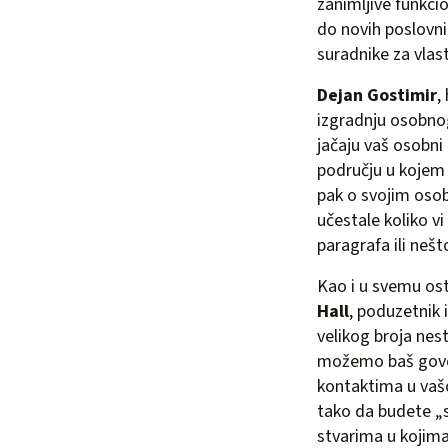
zanimljive funkci
do novih poslovni
suradnike za vlas
Dejan Gostimir
,
izgradnju osobnog
jačaju vaš osobni 
području u kojem s
pak o svojim osob
učestale koliko vi
paragrafa ili nešto
Kao i u svemu ost
Hall
, poduzetnik 
velikog broja nes
možemo baš govori
kontaktima u vašoj
tako da budete „s
stvarima u kojima