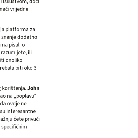
i iskustvom, doći
naći vrijedne
lja platforma za
e znanje dodatno
ima pisali o
razumijete, ili
ti onoliko
rebala biti oko 3
 korištenja.
John
sao na „poplavu“
 da ovdje ne
isu interesantne
Pažnju ćete privući
o specifičnim