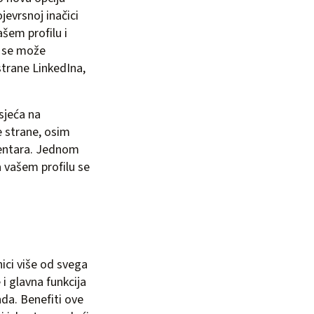
jevrsnoj inačici
ašem profilu i
o se može
trane LinkedIna,
sjeća na
e strane, osim
omentara. Jednom
a vašem profilu se
nici više od svega
e i glavna funkcija
nda. Benefiti ove