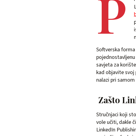
P
Softverska forma 
pojednostavljenu 
savjeta za korišt
kad objavite svoj
nalazi pri samom 
Zašto Lin
Stručnjaci koji st
vole učiti, dakle č
LinkedIn Publishin