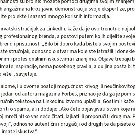
onalnosti su brojne: možete pomoći drugima svojim znanjem 
h angažmana kroz javnu demonstraciju svoje ekspertize, pro
tite projekte i saznati mnogo korisnih informacija.
 hrvatski stručnjak za LinkedIn, kaže da je ovo trenutno najbo
 profesionalnog brenda, a postovi putem kojih dijelite svoj
brend i prisutnost. „Bilo bi dobro kada biste u svojim postov
te stručnjak, odnosno o stvarima koje ste istražili i donekle 
nim i profesionalnim iskustvima i znanjima. Objave trebaju bi
 imate inspiracije, nema posebnog pravila, a duljina posta bi t
 više“, savjetuje.
alome, i u ovome postoji mogućnost krivog ili neučinkovitog
i jedan od autora magazina Forbes, priznao je da ga je pomi
tručnih tekstova na LinkedInu izvorno uplašila. Gostimir kaže
ti o spamu, ali i dodaje: „Ako ćete objavljivati stvari koje n
 mreži nitko vas neće čitati, lajkati ili preporučiti drugima. 
voji“, odnosno autentični i drugačiji od drugih te da pišete 
 imate iskustva“.