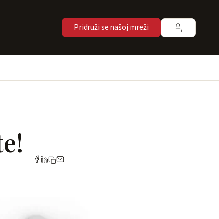
Pridruži se našoj mreži
te!