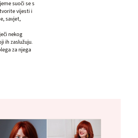
ijeme suoči se s
orite vijesti i
e, savjet,
iječi nekog
i ih zaslužuju.
olega za njega