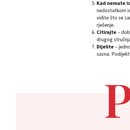
Kad nemate id
nedostatkom ide
vidite što se z
rješenje.
Citirajte
– dobr
drugog stručnja
Dijelite
– jedno
sazna. Podijeli