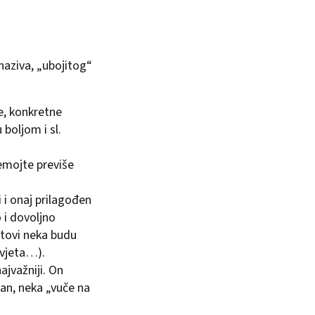
 naziva, „ubojitog“
je, konkretne
 boljom i sl.
nemojte previše
i i onaj prilagođen
 i dovoljno
kstovi neka budu
savjeta…).
ajvažniji. On
tan, neka „vuče na