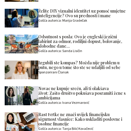
Želite DIY vizualni identitet uz pomoć umjetne
inteligencije? Ovo su prednosti i mane
Gošća autorica: Marija Gradečak
Odsutnost s posla: Ovo je engleski jezični
labirint za odmor, rodiljni dopust, bolovanje,
slobodne dane…
Gošća autorica: Sanda Lisičin
Izgubili ste kompas? Možda nije problem u
putu, nego u tome što ste se udaljili od sebe
Sponzorirani Članak
Novac ne kupuje sreću, ali ti olakšava
život: Zašto društvo pokušava posramiti žene s
ambicijama
Gošća autorica: Ivana Vezmarović
Rast tvrtke ne znači uvijek financijsku
sigurnost vlasnice: Kako uskladiti poslovne i
osobne financije
Gošća autorica: Tanja Bilić Kovačević