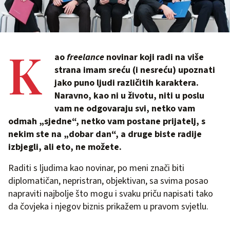
K
ao
freelance
novinar koji radi na više
strana imam sreću (i nesreću) upoznati
jako puno ljudi različitih karaktera.
Naravno, kao ni u životu, niti u poslu
vam ne odgovaraju svi, netko vam
odmah „sjedne“, netko vam postane prijatelj, s
nekim ste na „dobar dan“, a druge biste radije
izbjegli, ali eto, ne možete.
Raditi s ljudima kao novinar, po meni znači biti
diplomatičan, nepristran, objektivan, sa svima posao
napraviti najbolje što mogu i svaku priču napisati tako
da čovjeka i njegov biznis prikažem u pravom svjetlu.