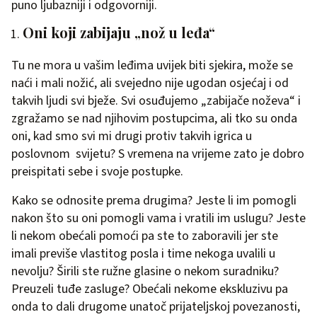
puno ljubazniji i odgovorniji.
Oni koji zabijaju „nož u leđa“
Tu ne mora u vašim leđima uvijek biti sjekira, može se
naći i mali nožić, ali svejedno nije ugodan osjećaj i od
takvih ljudi svi bježe. Svi osuđujemo „zabijače noževa“ i
zgražamo se nad njihovim postupcima, ali tko su onda
oni, kad smo svi mi drugi protiv takvih igrica u
poslovnom svijetu? S vremena na vrijeme zato je dobro
preispitati sebe i svoje postupke.
Kako se odnosite prema drugima? Jeste li im pomogli
nakon što su oni pomogli vama i vratili im uslugu? Jeste
li nekom obećali pomoći pa ste to zaboravili jer ste
imali previše vlastitog posla i time nekoga uvalili u
nevolju? Širili ste ružne glasine o nekom suradniku?
Preuzeli tuđe zasluge? Obećali nekome ekskluzivu pa
onda to dali drugome unatoč prijateljskoj povezanosti,