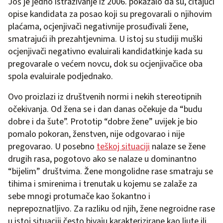
Još je jedno istraživanje iz 2006. pokazalo da su, čitajući
opise kandidata za posao koji su pregovarali o njihovim
plaćama, ocjenjivači negativnije prosuđivali žene,
smatrajući ih prezahtjevnima. U istoj su studiji muški
ocjenjivači negativno evaluirali kandidatkinje kada su
pregovarale o većem novcu, dok su ocjenjivačice oba
spola evaluirale podjednako.
Ovo proizlazi iz društvenih normi i nekih stereotipnih
očekivanja. Od žena se i dan danas očekuje da “budu
dobre i da šute”. Prototip “dobre žene” uvijek je bio
pomalo pokoran, ženstven, nije odgovarao i nije
pregovarao. U posebno
teškoj situaciji
nalaze se žene
drugih rasa, pogotovo ako se nalaze u dominantno
“bijelim” društvima. Žene mongolidne rase smatraju se
tihima i smirenima i trenutak u kojemu se zalaže za
sebe mnogi protumače kao šokantno i
neprepoznatljivo. Za razliku od njih, žene negroidne rase
u istoj situaciji često bivaju karakterizirane kao ljute ili