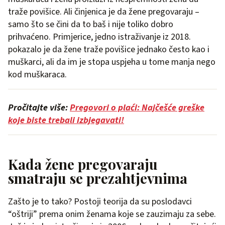
traže povišice. Ali činjenica je da žene pregovaraju –
samo što se čini da to baš i nije toliko dobro
prihvaćeno. Primjerice, jedno istraživanje iz 2018.
pokazalo je da žene traže povišice jednako često kao i
muškarci, ali da im je stopa uspjeha u tome manja nego
kod muškaraca.
Pročitajte više:
Pregovori o plaći: Najčešće greške
koje biste trebali izbjegavati!
Kada žene pregovaraju
smatraju se prezahtjevnima
Zašto je to tako? Postoji teorija da su poslodavci
“oštriji” prema onim ženama koje se zauzimaju za sebe.