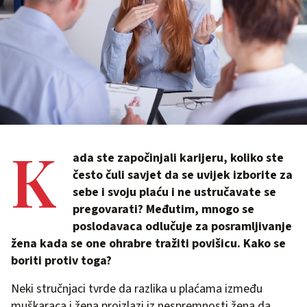
K
ada ste započinjali karijeru, koliko ste
često čuli savjet da se uvijek izborite za
sebe i svoju plaću i ne ustručavate se
pregovarati? Međutim, mnogo se
poslodavaca odlučuje za posramljivanje
žena kada se one ohrabre tražiti povišicu. Kako se
boriti protiv toga?
Neki stručnjaci tvrde da razlika u plaćama između
muškaraca i žena proizlazi iz nespremnosti žena da