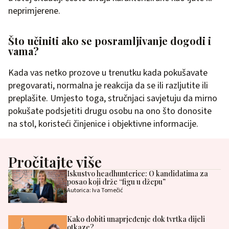
neprimjerene.
Što učiniti ako se posramljivanje dogodi i
vama?
Kada vas netko prozove u trenutku kada pokušavate
pregovarati, normalna je reakcija da se ili razljutite ili
preplašite. Umjesto toga, stručnjaci savjetuju da mirno
pokušate podsjetiti drugu osobu na ono što donosite
na stol, koristeći činjenice i objektivne informacije.
Pročitajte više
Iskustvo headhunterice: O kandidatima za
posao koji drže “figu u džepu”
Autorica: Iva Tomečić
Kako dobiti unaprjeđenje dok tvrtka dijeli
otkaze?