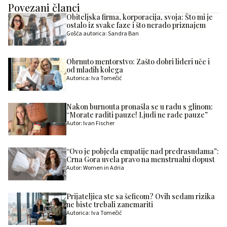
Povezani članci
Obiteljska firma, korporacija, svoja: Što mi je
ostalo iz svake faze i što nerado priznajem
Gošća autorica: Sandra Ban
Obrnuto mentorstvo: Zašto dobri lideri uče i
od mlađih kolega
Autorica: Iva Tomečić
Nakon burnouta pronašla se u radu s glinom:
“Morate raditi pauze! Ljudi ne rade pauze”
Autor: Ivan Fischer
“Ovo je pobjeda empatije nad predrasudama”:
Crna Gora uvela pravo na menstrualni dopust
Autor: Women in Adria
Prijateljica ste sa šeficom? Ovih sedam rizika
ne biste trebali zanemariti
Autorica: Iva Tomečić