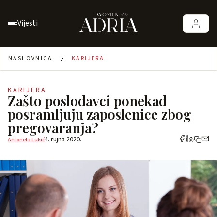
Vijesti
NASLOVNICA
KARIJERA
KARIJERA
Zašto poslodavci ponekad
posramljuju zaposlenice zbog
pregovaranja?
4. rujna 2020.
Antonela Lukić