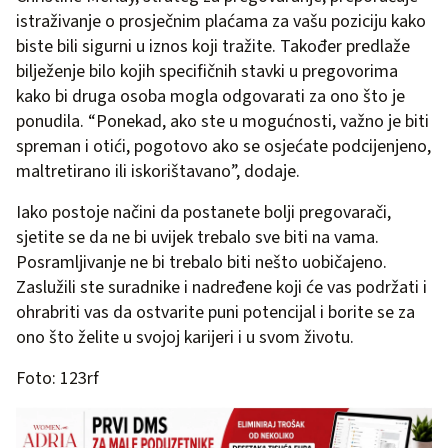
istraživanje o prosječnim plaćama za vašu poziciju kako
biste bili sigurni u iznos koji tražite. Također predlaže
bilježenje bilo kojih specifičnih stavki u pregovorima
kako bi druga osoba mogla odgovarati za ono što je
ponudila. “Ponekad, ako ste u mogućnosti, važno je biti
spreman i otići, pogotovo ako se osjećate podcijenjeno,
maltretirano ili iskorištavano”, dodaje.
Iako postoje načini da postanete bolji pregovarači,
sjetite se da ne bi uvijek trebalo sve biti na vama.
Posramljivanje ne bi trebalo biti nešto uobičajeno.
Zaslužili ste suradnike i nadređene koji će vas podržati i
ohrabriti vas da ostvarite puni potencijal i borite se za
ono što želite u svojoj karijeri i u svom životu.
Foto: 123rf