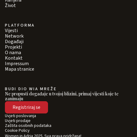
Karijera
Život
PLATFORMA
Vijesti
Network
Događaji
Projekti
O nama
Kontakt
Impressum
Mapa stranice
BUDI DIO WIA MREŽE
Ne propusti događaje u tvojoj blizini, primaj vijesti koje te
zanimaju
Registriraj se
Uvjeti poslovanja
Uvjeti prodaje
Zaštita osobnih podataka
Cookie Policy
Women in Adria 2025. Sva prava pridržana!