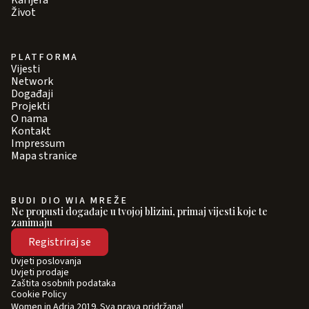
Karijera
Život
PLATFORMA
Vijesti
Network
Događaji
Projekti
O nama
Kontakt
Impressum
Mapa stranice
BUDI DIO WIA MREŽE
Ne propusti događaje u tvojoj blizini, primaj vijesti koje te
zanimaju
Registriraj se
Uvjeti poslovanja
Uvjeti prodaje
Zaštita osobnih podataka
Cookie Policy
Women in Adria 2019. Sva prava pridržana!