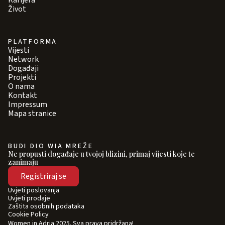
Karijera
Život
PLATFORMA
Vijesti
Network
Događaji
Projekti
O nama
Kontakt
Impressum
Mapa stranice
BUDI DIO WIA MREŽE
Ne propusti događaje u tvojoj blizini, primaj vijesti koje te
zanimaju
Registriraj se
Uvjeti poslovanja
Uvjeti prodaje
Zaštita osobnih podataka
Cookie Policy
Women in Adria 2025. Sva prava pridržana!