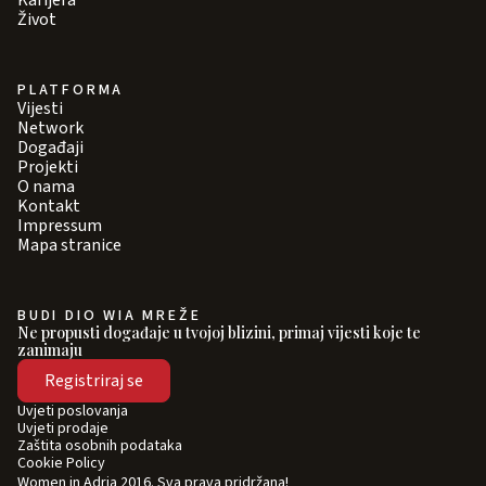
Karijera
Život
PLATFORMA
Vijesti
Network
Događaji
Projekti
O nama
Kontakt
Impressum
Mapa stranice
BUDI DIO WIA MREŽE
Ne propusti događaje u tvojoj blizini, primaj vijesti koje te
zanimaju
Registriraj se
Uvjeti poslovanja
Uvjeti prodaje
Zaštita osobnih podataka
Cookie Policy
Women in Adria 2016. Sva prava pridržana!