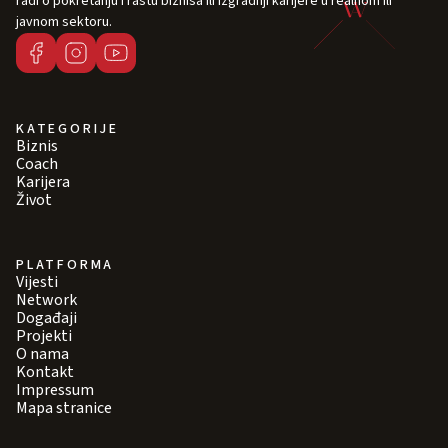
radi o pokretanju i rastu biznisa ili izgradnji karijere u realnom ili
javnom sektoru.
KATEGORIJE
Biznis
Coach
Karijera
Život
PLATFORMA
Vijesti
Network
Događaji
Projekti
O nama
Kontakt
Impressum
Mapa stranice