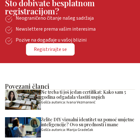
Što dobivate besplatnom
registracijom?
Neograničeno čitanje našeg sadržaja
Newslettere prema vašim interesima
Pozive na događaje u vašoj blizini
Registrirajte se
Povezani članci
Ne treba ti još jedan certifikat: Kako sam 5
godina odgađala vlastiti uspjeh
Gošća autorica: Ivana Vezmarović
Želite DIY vizualni identitet uz pomoć umjetne
inteligencije? Ovo su prednosti i mane
Gošća autorica: Marija Gradečak