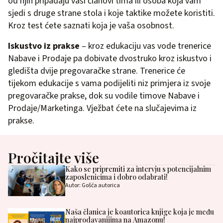
od njih pripadaju vaši članovi tima ili osoba koja vam
sjedi s druge strane stola i koje taktike možete koristiti.
Kroz test ćete saznati koja je vaša osobnost.
Iskustvo iz prakse
– kroz edukaciju vas vode trenerice
Nabave i Prodaje pa dobivate dvostruko kroz iskustvo i
gledišta dvije pregovaračke strane. Trenerice će
tijekom edukacije s vama podijeliti niz primjera iz svoje
pregovaračke prakse, dok su vodile timove Nabave i
Prodaje/Marketinga. Vježbat ćete na slučajevima iz
prakse.
Pročitajte više
Kako se pripremiti za intervju s potencijalnim
zaposlenicima i dobro odabrati!
Autor: Gošća autorica
Naša članica je koautorica knjige koja je među
najprodavanijima na Amazonu!