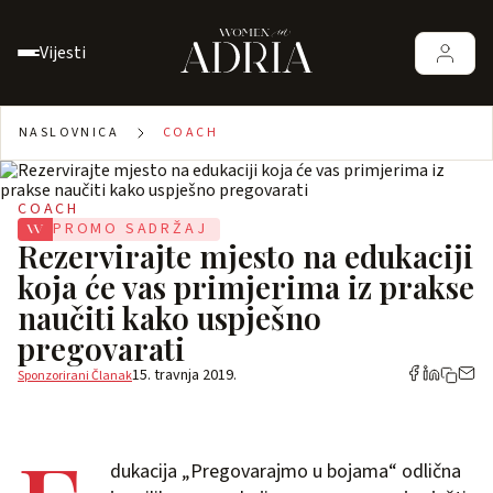
Vijesti
NASLOVNICA
COACH
COACH
PROMO SADRŽAJ
Rezervirajte mjesto na edukaciji
koja će vas primjerima iz prakse
naučiti kako uspješno
pregovarati
15. travnja 2019.
Sponzorirani Članak
dukacija „Pregovarajmo u bojama“ odlična