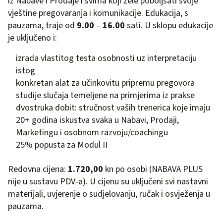
iz Nabave i Prodaje i svima koji žele poboljšati svoje
vještine pregovaranja i komunikacije. Edukacija, s
pauzama, traje od
9.00
–
16.00
sati. U sklopu edukacije
je uključeno i:
izrada vlastitog testa osobnosti uz interpretaciju
istog
konkretan alat za učinkovitu pripremu pregovora
studije slučaja temeljene na primjerima iz prakse
dvostruka dobit: stručnost vaših trenerica koje imaju
20+ godina iskustva svaka u Nabavi, Prodaji,
Marketingu i osobnom razvoju/coachingu
25% popusta za Modul II
Redovna cijena:
1.720,00
kn po osobi (NABAVA PLUS
nije u sustavu PDV-a). U cijenu su uključeni svi nastavni
materijali, uvjerenje o sudjelovanju, ručak i osvježenja u
pauzama.