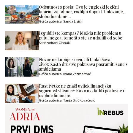
Odsutnost s posla: Ovo je engleski jezični
labirint za odmor, rodiljni dopust, bolovanje,
slobodne dane…
Gošća autorica: Sanda Lisičin
Izgubili ste kompas? Možda nije problem u
putu, nego u tome što ste se udaljili od sebe
Sponzorirani Članak
Novac ne kupuje sreću, ali ti olakšava
život: Zašto društvo pokušava posramiti žene s
ambicijama
Gošća autorica: Ivana Vezmarović
Rast tvrtke ne znači uvijek financijsku
sigurnost vlasnice: Kako uskladiti poslovne i
osobne financije
Gošća autorica: Tanja Bilić Kovačević