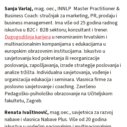
Sanja Varlaj
,
mag. oec., INNLP Master Practitioner &
Business Coach: stručnjak za marketing, PR, prodaju i
business management. Ima više od 25 godina radnog
iskustva u B2C i B2B sektoru; konzultant i trener.
Dugogodišnja karijera
u renomiranim hrvatskim i
multinacionalnim kompanijama s edukacijama u
europskim obrazovnim institucijama. Iskustvo u
savjetovanju kod pokretanja ili reorganizacije
poslovanja, zapošljavanja, izrade strategije poslovanja i
analize tržišta. Individualna savjetovanja, vođenje i
organizacija edukacija i seminara. Vlasnica firme za
poslovno savjetovanje i coaching. Završeno
Pedagoško-psihološko obrazovanje na Učiteljskom
fakultetu, Zagreb.
Renata Ivaštinović
,
mag.oec., savjetnica za razvoj
nabave i vlasnica Nabave Plus. Više od 20 godina
iskustva u vodećim nacionalnim i multinacionalnim