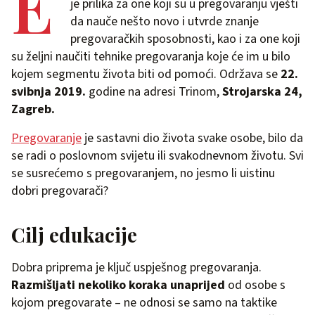
E
je prilika za one koji su u pregovaranju vješti
da nauče nešto novo i utvrde znanje
pregovaračkih sposobnosti, kao i za one koji
su željni naučiti tehnike pregovaranja koje će im u bilo
kojem segmentu života biti od pomoći. Održava se
22.
svibnja 2019.
godine na adresi Trinom,
Strojarska 24,
Zagreb.
Pregovaranje
je sastavni dio života svake osobe, bilo da
se radi o poslovnom svijetu ili svakodnevnom životu. Svi
se susrećemo s pregovaranjem, no jesmo li uistinu
dobri pregovarači?
Cilj edukacije
Dobra priprema je ključ uspješnog pregovaranja.
Razmišljati nekoliko koraka unaprijed
od osobe s
kojom pregovarate – ne odnosi se samo na taktike