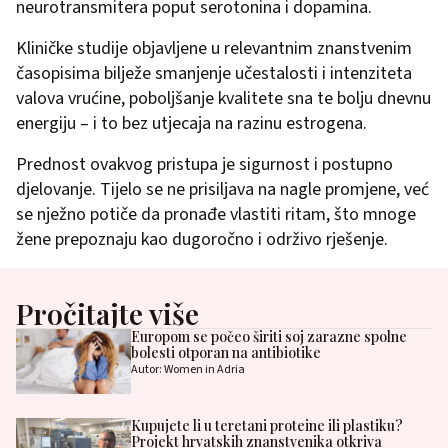
neurotransmitera poput serotonina i dopamina.
Kliničke studije objavljene u relevantnim znanstvenim
časopisima bilježe smanjenje učestalosti i intenziteta
valova vrućine, poboljšanje kvalitete sna te bolju dnevnu
energiju – i to bez utjecaja na razinu estrogena.
Prednost ovakvog pristupa je sigurnost i postupno
djelovanje. Tijelo se ne prisiljava na nagle promjene, već
se nježno potiče da pronađe vlastiti ritam, što mnoge
žene prepoznaju kao dugoročno i održivo rješenje.
Pročitajte više
Europom se počeo širiti soj zarazne spolne
bolesti otporan na antibiotike
Autor: Women in Adria
Kupujete li u teretani proteine ili plastiku?
Projekt hrvatskih znanstvenika otkriva