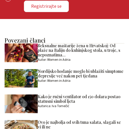
Registrirajte se
Povezani članci
Seksualne maštarije žena u Hrvatskoj: Od
plaže na Baliju do kuhinjskog stola, u troje, s
nepoznatima…
Autor: Women in Adria
Nordijsko hodanje moglo bi ublažiti simptome
depresije već nakon pet tjedana
Autor: Women in Adria
Kako je ručni ventilator od 150 dolara postao
statusni simbol ljeta
Autorica: Iva Tomečić
Ovo je najbolja od svih tuna salata, slagali se
vi ili ne