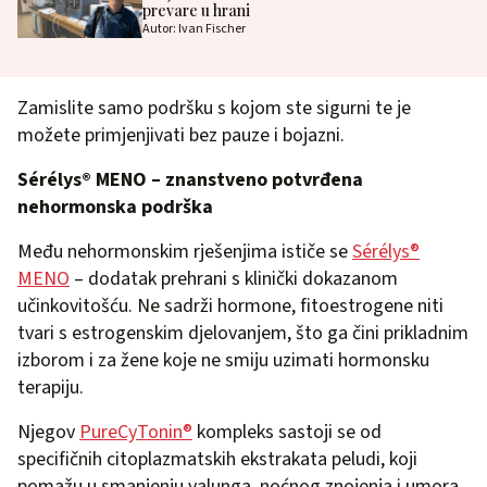
prevare u hrani
Autor: Ivan Fischer
Zamislite samo podršku s kojom ste sigurni te je
možete primjenjivati bez pauze i bojazni.
Sérélys® MENO – znanstveno potvrđena
nehormonska podrška
Među nehormonskim rješenjima ističe se
Sérélys®
MENO
– dodatak prehrani s klinički dokazanom
učinkovitošću. Ne sadrži hormone, fitoestrogene niti
tvari s estrogenskim djelovanjem, što ga čini prikladnim
izborom i za žene koje ne smiju uzimati hormonsku
terapiju.
Njegov
PureCyTonin®
kompleks sastoji se od
specifičnih citoplazmatskih ekstrakata peludi, koji
pomažu u smanjenju valunga, noćnog znojenja i umora,