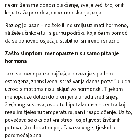
nekim ženama donosi olakšanje, sve je veći broj onih
koje traže prirodna, nehormonska rješenja.
Razlog je jasan – ne žele ili ne smiju uzimati hormone,
ali žele učinkovitu i sigurnu podršku koja će im pomoći
da se ponovno osjećaju stabilno, smireno i snažno.
Zašto simptomi menopauze nisu samo pitanje
hormona
Iako se menopauza najčešće povezuje s padom
estrogena, znanstvena istraživanja danas potvrđuju da
uzroci simptoma nisu isključivo hormonski. Tijekom
menopauze dolazi do promjena u radu središnjeg
živčanog sustava, osobito hipotalamusa – centra koji
regulira tjelesnu temperaturu, san i raspoloženje. Uz to,
povećava se oksidativni stres i osjetljivost živčanih
putova, što dodatno pojačava valunge, tjeskobu i
poremećaje sna.