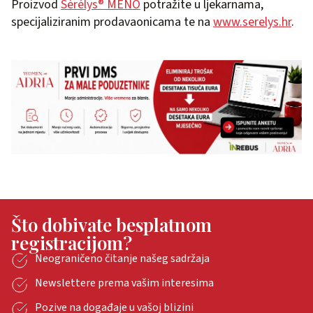
Proizvod
Sérélys® MENO
potražite u ljekarnama,
specijaliziranim prodavaonicama te na
www.serelys.hr
.
Što dobivate besplatnom
registracijom?
Neograničeno čitanje našeg sadržaja
Newslettere prema vašim interesima
Pozive na događaje u vašoj blizini