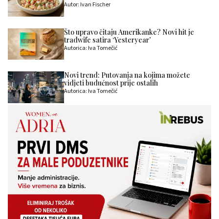
Autor: Ivan Fischer
Što upravo čitaju Amerikanke? Novi hit je
tradwife satira ‘Yesteryear’
Autorica: Iva Tomečić
Novi trend: Putovanja na kojima možete
vidjeti budućnost prije ostalih
Autorica: Iva Tomečić