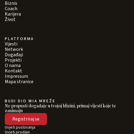
Biznis
Coach
Karijera
Život
PLATFORMA
Vijesti
Network
Događaji
Projekti
O nama
Kontakt
Impressum
Mapa stranice
BUDI DIO WIA MREŽE
Ne propusti događaje u tvojoj blizini, primaj vijesti koje te
zanimaju
Registriraj se
Uvjeti poslovanja
Uvjeti prodaje