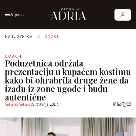
Vijesti
NASLOVNICA
COACH
COACH
Poduzetnica održala
prezentaciju u kupaćem kostimu
kako bi ohrabrila druge žene da
izađu iz zone ugode i budu
autentične
5. travnja 2017.
Antonija Antončić