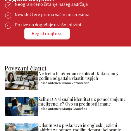
Neograničeno čitanje našeg sadržaja
Newslettere prema vašim interesima
Pozive na događaje u vašoj blizini
Registrirajte se
Povezani članci
Ne treba ti još jedan certifikat: Kako sam 5
godina odgađala vlastiti uspjeh
Gošća autorica: Ivana Vezmarović
Želite DIY vizualni identitet uz pomoć umjetne
inteligencije? Ovo su prednosti i mane
Gošća autorica: Marija Gradečak
Odsutnost s posla: Ovo je engleski jezični
labirint za odmor, rodiljni dopust, bolovanje,