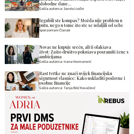
slobodne dane…
Gošća autorica: Sanda Lisičin
Izgubili ste kompas? Možda nije problem u
putu, nego u tome što ste se udaljili od sebe
Sponzorirani Članak
Novac ne kupuje sreću, ali ti olakšava
život: Zašto društvo pokušava posramiti žene s
ambicijama
Gošća autorica: Ivana Vezmarović
Rast tvrtke ne znači uvijek financijsku
sigurnost vlasnice: Kako uskladiti poslovne i
osobne financije
Gošća autorica: Tanja Bilić Kovačević