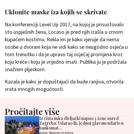
Uklonite maske iza kojih se skrivate
Na konferenciji Level Up 2017, na kojoj je prisustovalo
sto uspješnih žena, Locaso je pred njih izašla u crnom
kupaćem kostimu. Rekla im je kako vjeruje da nema
osobe u dvorani koja ne vidi kako se neugodno osjeća u
tom trenutku i da je upravo taj osjećaj promjena kroz
koju kreće i koju je vrijedno imati. Publika ju je podržala
snažnim pljeskom.
Kazala je kako je dopuštajući da bude ranjiva, otvorila
vrata mnogih mogućnosti.
Pročitajte više
Iz čista mira divljački napao 3 žene usred
Zagreba: Udarao ih, jednoj glavom udario u
bankomat…
Autor: Women in Adria