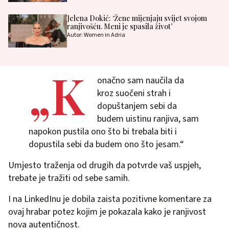
Jelena Dokić: ‘Žene mijenjaju svijet svojom
ranjivošću. Meni je spasila život’
Autor: Women in Adria
„K
onačno sam naučila da
kroz suočeni strah i
dopuštanjem sebi da
budem uistinu ranjiva, sam
napokon pustila ono što bi trebala biti i
dopustila sebi da budem ono što jesam.“
Umjesto traženja od drugih da potvrde vaš uspjeh,
trebate je tražiti od sebe samih.
I na LinkedInu je dobila zaista pozitivne komentare za
ovaj hrabar potez kojim je pokazala kako je ranjivost
nova autentičnost.