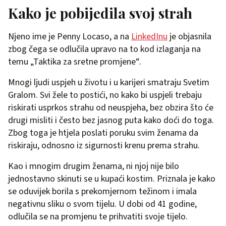
Kako je pobijedila svoj strah
Njeno ime je Penny Locaso, a na
LinkedInu
je objasnila
zbog čega se odlučila upravo na to kod izlaganja na
temu „Taktika za sretne promjene“.
Mnogi ljudi uspjeh u životu i u karijeri smatraju Svetim
Gralom. Svi žele to postići, no kako bi uspjeli trebaju
riskirati usprkos strahu od neuspjeha, bez obzira što će
drugi misliti i često bez jasnog puta kako doći do toga.
Zbog toga je htjela poslati poruku svim ženama da
riskiraju, odnosno iz sigurnosti krenu prema strahu.
Kao i mnogim drugim ženama, ni njoj nije bilo
jednostavno skinuti se u kupaći kostim. Priznala je kako
se oduvijek borila s prekomjernom težinom i imala
negativnu sliku o svom tijelu. U dobi od 41 godine,
odlučila se na promjenu te prihvatiti svoje tijelo.