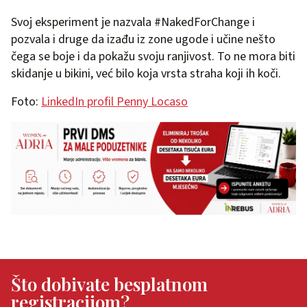
Svoj eksperiment je nazvala #NakedForChange i
pozvala i druge da izađu iz zone ugode i učine nešto
čega se boje i da pokažu svoju ranjivost. To ne mora biti
skidanje u bikini, već bilo koja vrsta straha koji ih koči.
Foto:
LinkedIn profil Penny Locaso
Što dobivate besplatnom
registracijom?