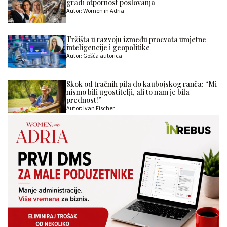
gradi otpornost poslovanja
Autor: Women in Adria
Tržišta u razvoju između procvata umjetne
inteligencije i geopolitike
Autor: Gošća autorica
Skok od tračnih pila do kaubojskog ranča: “Mi
nismo bili ugostitelji, ali to nam je bila
prednost!”
Autor: Ivan Fischer