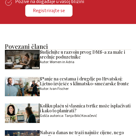
Pozive na događaje u vašoj blizini
Registrirajte se
Povezani članci
Sudjelujte u razvoju prvog DMS-a za male i
srednje poduzetnike
Autor: Women in Adria
S*anje na cestama i drugdje po Hrvatskoj:
Ljetno izvješće s klimatsko-smećarske fronte
Autor: Ivan Fischer
Koliku plaću si vlasnica tvrtke može isplaćivati
i kako to planirati?
Gošća autorica: Tanja Bilić Kovačević
Nabava danas ne traži najniže cijene, nego