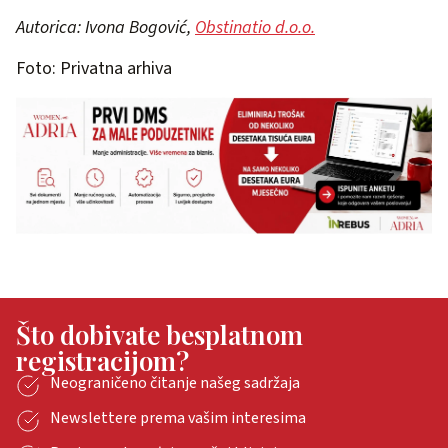
Autorica: Ivona Bogović,
Obstinatio d.o.o.
Foto: Privatna arhiva
Što dobivate besplatnom
registracijom?
Neograničeno čitanje našeg sadržaja
Newslettere prema vašim interesima