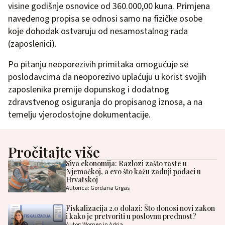
visine godišnje osnovice od 360.000,00 kuna. Primjena
navedenog propisa se odnosi samo na fizičke osobe
koje dohodak ostvaruju od nesamostalnog rada
(zaposlenici).
Po pitanju neoporezivih primitaka omogućuje se
poslodavcima da neoporezivo uplaćuju u korist svojih
zaposlenika premije dopunskog i dodatnog
zdravstvenog osiguranja do propisanog iznosa, a na
temelju vjerodostojne dokumentacije.
Pročitajte više
Siva ekonomija: Razlozi zašto raste u
Njemačkoj, a evo što kažu zadnji podaci u
Hrvatskoj
Autorica: Gordana Grgas
Fiskalizacija 2.0 dolazi: Što donosi novi zakon
i kako je pretvoriti u poslovnu prednost?
Autor: Women in Adria