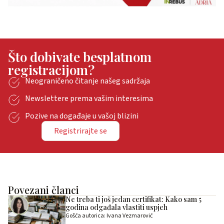
Što dobivate besplatnom
registracijom?
Neograničeno čitanje našeg sadržaja
Newslettere prema vašim interesima
Pozive na događaje u vašoj blizini
Registrirajte se
Povezani članci
Ne treba ti još jedan certifikat: Kako sam 5
godina odgađala vlastiti uspjeh
Gošća autorica: Ivana Vezmarović