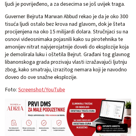
ljudi je povrijeđeno, a za desecima se još uvijek traga.
Guverner Bejruta Marwan Abbud rekao je da je oko 300
tisuća ljudi ostalo bez krova nad glavom, dok je šteta
procijenjena na oko 15 milijardi dolara. Stručnjaci su na
osnovi videosnimaka pojasnili kako su pirotehnika te
amonijev nitrat najvjerojatnije doveli do eksplozije koja
je demolirala luku i oštetila Bejrut. Građani tog glavnog
libanonskoga grada prozivaju vlasti izražavajući ljutnju
zbog, kako smatraju, izrazitog nemara koji je navodno
doveo do ove snažne eksplozije.
Foto:
Screenshot/YouTube