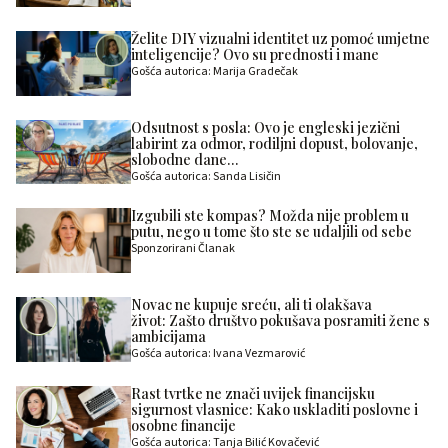
Želite DIY vizualni identitet uz pomoć umjetne
inteligencije? Ovo su prednosti i mane
Gošća autorica: Marija Gradečak
Odsutnost s posla: Ovo je engleski jezični
labirint za odmor, rodiljni dopust, bolovanje,
slobodne dane…
Gošća autorica: Sanda Lisičin
Izgubili ste kompas? Možda nije problem u
putu, nego u tome što ste se udaljili od sebe
Sponzorirani Članak
Novac ne kupuje sreću, ali ti olakšava
život: Zašto društvo pokušava posramiti žene s
ambicijama
Gošća autorica: Ivana Vezmarović
Rast tvrtke ne znači uvijek financijsku
sigurnost vlasnice: Kako uskladiti poslovne i
osobne financije
Gošća autorica: Tanja Bilić Kovačević