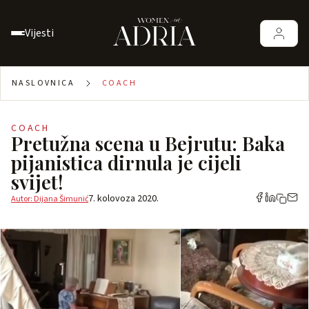
Vijesti
NASLOVNICA
COACH
COACH
Pretužna scena u Bejrutu: Baka
pijanistica dirnula je cijeli
svijet!
7. kolovoza 2020.
Autor: Dijana Šimunić