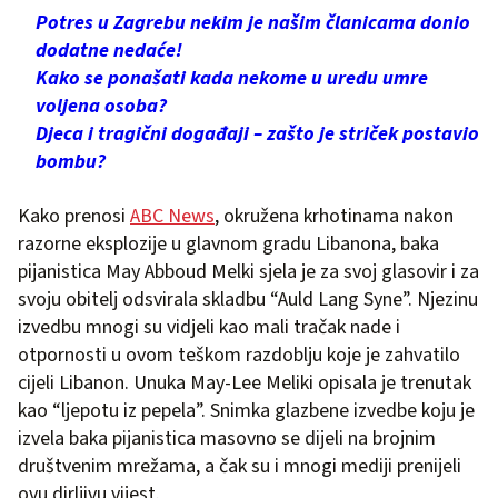
Potres u Zagrebu nekim je našim članicama donio
dodatne nedaće!
Kako se ponašati kada nekome u uredu umre
voljena osoba?
Djeca i tragični događaji – zašto je striček postavio
bombu?
Kako prenosi
ABC News
, okružena krhotinama nakon
razorne eksplozije u glavnom gradu Libanona, baka
pijanistica May Abboud Melki sjela je za svoj glasovir i za
svoju obitelj odsvirala skladbu “Auld Lang Syne”. Njezinu
izvedbu mnogi su vidjeli kao mali tračak nade i
otpornosti u ovom teškom razdoblju koje je zahvatilo
cijeli Libanon. Unuka May-Lee Meliki opisala je trenutak
kao “ljepotu iz pepela”. Snimka glazbene izvedbe koju je
izvela baka pijanistica masovno se dijeli na brojnim
društvenim mrežama, a čak su i mnogi mediji prenijeli
ovu dirljivu vijest.