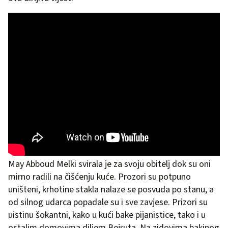
May Abboud Melki svirala je za svoju obitelj dok su oni
mirno radili na čišćenju kuće. Prozori su potpuno
uništeni, krhotine stakla nalaze se posvuda po stanu, a
od silnog udarca popadale su i sve zavjese. Prizori su
uistinu šokantni, kako u kući bake pijanistice, tako i u
ostalim domovima diljem Bejruta. Na zidovima bakinog