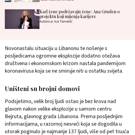
Kad žene podržavaju žene: Ana Gruden o
projektu koji mijenja karijere
Autorica: Iva Tomečić
Novonastalu situaciju u Libanonu te nošenje s
posljedicama ogromne eksplozije dodatno otežava
društvena i ekonomskom krizom nastala pandemijom
koronavirusa koja se ne smiruje niti u ostatku svijeta.
Uništeni su brojni domovi
Podsjetimo, velik broj ljudi ostao je bez krova nad
glavom nakon velike eksplozije u samom centru
Bejruta, glavnog grada Libanona. Prema posljednjim
informacijama, u razornoj nesreći koja se dogodila u
utorak poginulo je najmanje 137 ljudi, više od pet tisuća