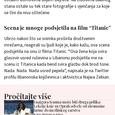
stana ostale su tek stare fotografije s vjenčanja za koje
se čini da nisu oštećene.
Scena je mnoge podsjetila na film “Titanic”
Ubrzo nakon što se snimka proširila društvenim
mrežama, reagirali su ljudi koje je, kako kažu, ova scena
podsjetila na onu iz filma Titanic. “Ova žena koja svira
glasovir usred ruševina u Libanonu podsjetila me na
scenu iz Titanica kada bend svira glazbu dok brod tone.
Nada. Nada. Nada usred pepela”, napisala je na Twitter
profilu libanonska književnica i aktivistica Najwa Zebian.
Pročitajte više
I najgora trauma može biti druga prilika:
Lekcije koje su Oprah odvele od siromašne
farme do medijskog carstva
Autor: Women in Adria