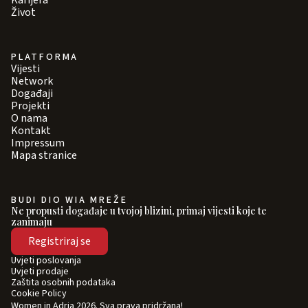
Karijera
Život
PLATFORMA
Vijesti
Network
Događaji
Projekti
O nama
Kontakt
Impressum
Mapa stranice
BUDI DIO WIA MREŽE
Ne propusti događaje u tvojoj blizini, primaj vijesti koje te
zanimaju
Registriraj se
Uvjeti poslovanja
Uvjeti prodaje
Zaštita osobnih podataka
Cookie Policy
Women in Adria 2026. Sva prava pridržana!