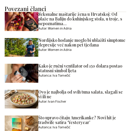
Povezani članci
Seksualne maštarije žena u Hrvatskoj: Od
plaže na Baliju do kuhinjskog stola, u troje, s
nepoznatima…
Autor: Women in Adria
Nordijsko hodanje moglo bi ublažiti simptome
depresije već nakon pet tjedana
Autor: Women in Adria
Kako je ručni ventilator od 150 dolara postao
statusni simbol ljeta
Autorica: Iva Tomečić
Ovo je najbolja od svih tuna salata, slagali se
vi ili ne
Autor: Ivan Fischer
Što upravo čitaju Amerikanke? Novi hit je
tradwife satira ‘Yesteryear’
Autorica: Iva Tomečić