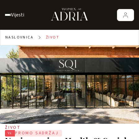
Vijesti
NASLOVNICA
ŽIVOT
ŽIVOT
PROMO SADRŽAJ