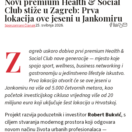
Novi premium Health & Social
Club stiže u Zagreb: Prva
lokacija ove jeseni u Jankomiru
25. svibnja 2026.
Sponzorirani Članak
Z
agreb uskoro dobiva prvi premium Health &
Social Club nove generacije — mjesto koje
spaja sport, wellness, business networking i
gastronomiju u jedinstveno lifestyle iskustvo.
Prva lokacija otvorit će se ove jeseni u
Jankomiru na više od 5.000 četvornih metara, kao
početak investicijskog ciklusa vrijednog više od 20
milijuna eura koji uključuje šest lokacija u Hrvatskoj.
Projekt razvija poduzetnik i investitor
Robert Bukvić
, s
ciljem stvaranja modernog prostora koji odgovara
novom načinu života urbanih profesionalaca —