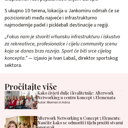
S ukupno 10 terena, lokacija u Jankomiru odmah će se
pozicionirati među najveće i infrastrukturno
najmodernije padel i pickleball destinacije u regiji.
„Fokus nam je stvoriti vrhunsku infrastrukturu i iskustvo
za rekreativce, profesionalce i cijelu community scenu
koja se danas brzo razvija. Sport će biti srce cijelog
koncepta.”
— izjavio je Ivan Labaš, direktor sportskog
sektora.
Pročitajte više
Kako živjeti dulje i kvalitetnije: Afterwork
Networking u centru Koncept 5 Elemenata
Autor: Women in Adria
Afterwork Networking u Concept 5 Elements:
Naučite kako se odmoriti i tijelu pružiti stvarni
oporavak