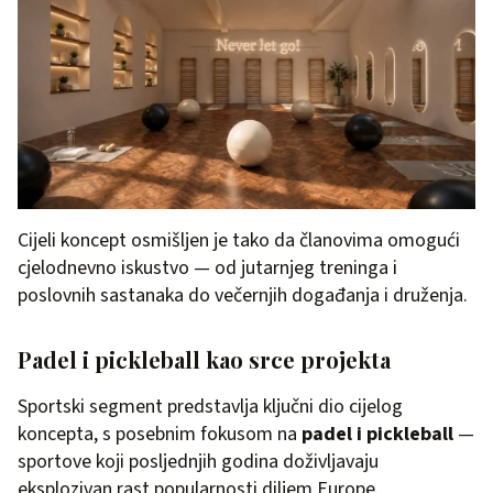
Cijeli koncept osmišljen je tako da članovima omogući
cjelodnevno iskustvo — od jutarnjeg treninga i
poslovnih sastanaka do večernjih događanja i druženja.
Padel i pickleball kao srce projekta
Sportski segment predstavlja ključni dio cijelog
koncepta, s posebnim fokusom na
padel i pickleball
—
sportove koji posljednjih godina doživljavaju
eksplozivan rast popularnosti diljem Europe.