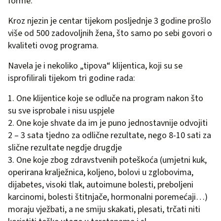
forme.
Kroz njezin je centar tijekom posljednje 3 godine prošlo
više od 500 zadovoljnih žena, što samo po sebi govori o
kvaliteti ovog programa.
Navela je i nekoliko „tipova“ klijentica, koji su se
isprofilirali tijekom tri godine rada:
1. One klijentice koje se odluče na program nakon što
su sve isprobale i nisu uspjele
2. One koje shvate da im je puno jednostavnije odvojiti
2 – 3 sata tjedno za odlične rezultate, nego 8-10 sati za
slične rezultate negdje drugdje
3. One koje zbog zdravstvenih poteškoća (umjetni kuk,
operirana kralježnica, koljeno, bolovi u zglobovima,
dijabetes, visoki tlak, autoimune bolesti, preboljeni
karcinomi, bolesti štitnjače, hormonalni poremećaji…)
moraju vježbati, a ne smiju skakati, plesati, trčati niti