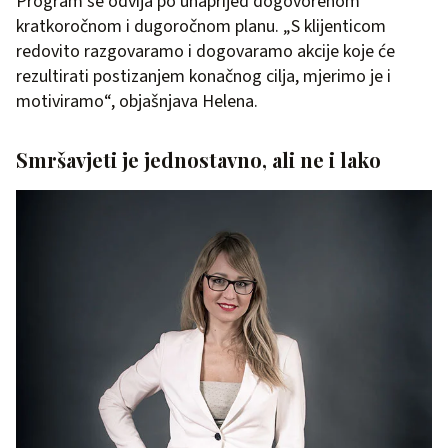
Program se odvija po unaprijed dogovorenom
kratkoročnom i dugoročnom planu. „S klijenticom
redovito razgovaramo i dogovaramo akcije koje će
rezultirati postizanjem konačnog cilja, mjerimo je i
motiviramo“, objašnjava Helena.
Smršavjeti je jednostavno, ali ne i lako