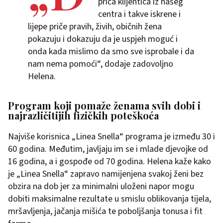
priča klijentica iz našeg
centra i takve iskrene i
lijepe priče pravih, živih, običnih žena
pokazuju i dokazuju da je uspjeh moguć i
onda kada mislimo da smo sve isprobale i da
nam nema pomoći“, dodaje zadovoljno
Helena.
Program koji pomaže ženama svih dobi i
najrazličitijih fizičkih poteškoća
Najviše korisnica „Linea Snella“ programa je između 30 i
60 godina. Međutim, javljaju im se i mlade djevojke od
16 godina, a i gospođe od 70 godina. Helena kaže kako
je „Linea Snella“ zapravo namijenjena svakoj ženi bez
obzira na dob jer za minimalni uloženi napor mogu
dobiti maksimalne rezultate u smislu oblikovanja tijela,
mršavljenja, jačanja mišića te poboljšanja tonusa i fit