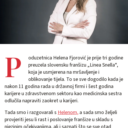
P
oduzetnica Helena Fjorović je prije tri godine
preuzela slovensku franšizu „Linea Snella“,
koja je usmjerena na mršavljenje i
oblikovanje tijela. To se sve dogodilo kada je
nakon 11 godina rada u državnoj firmi i šest godina
karijere u zdravstvenom sektoru kao medicinska sestra
odlučila napraviti zaokret u karijeri.
Tada smo i razgovarali s
Helenom,
a sada smo željeli
provjeriti jesu li rast i poslovanje franšize u skladu s
njezinim očekivanjima, ali i saznati što se sve otad