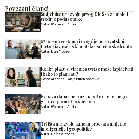
Povezani članci
Sudjelujte u razvoju prvog DMS-a za male i
srednje poduzetnike
Autor: Women in Adria
S*anje na cestama i drugdje po Hrvatskoj:
Ljetno izvješće s klimatsko-smećarske fronte
Autor: Ivan Fischer
Koliku plaću si vlasnica tvrtke može isplaćivati
i kako to planirati?
Gošća autorica: Tanja Bilić Kovačević
Nabava danas ne traži najniže cijene, nego
gradi otpornost poslovanja
Autor: Women in Adria
Tržišta u razvoju između procvata umjetne
inteligencije i geopolitike
Autor: Gošća autorica