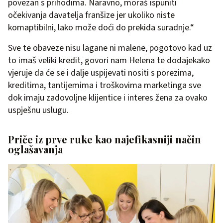
povezan s prihodima. Naravno, moraš ispuniti
očekivanja davatelja franšize jer ukoliko niste
komaptibilni, lako može doći do prekida suradnje.“
Sve te obaveze nisu lagane ni malene, pogotovo kad uz
to imaš veliki kredit, govori nam Helena te dodajekako
vjeruje da će se i dalje uspijevati nositi s porezima,
kreditima, tantijemima i troškovima marketinga sve
dok imaju zadovoljne klijentice i interes žena za ovako
uspješnu uslugu.
Priče iz prve ruke kao najefikasniji način
oglašavanja