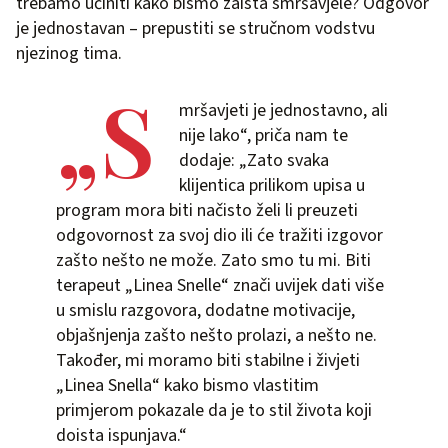
trebamo učiniti kako bismo zaista smršavjele? Odgovor
je jednostavan – prepustiti se stručnom vodstvu
njezinog tima.
„S
mršavjeti je jednostavno, ali
nije lako“, priča nam te
dodaje: „Zato svaka
klijentica prilikom upisa u
program mora biti načisto želi li preuzeti
odgovornost za svoj dio ili će tražiti izgovor
zašto nešto ne može. Zato smo tu mi. Biti
terapeut „Linea Snelle“ znači uvijek dati više
u smislu razgovora, dodatne motivacije,
objašnjenja zašto nešto prolazi, a nešto ne.
Također, mi moramo biti stabilne i živjeti
„Linea Snella“ kako bismo vlastitim
primjerom pokazale da je to stil života koji
doista ispunjava.“