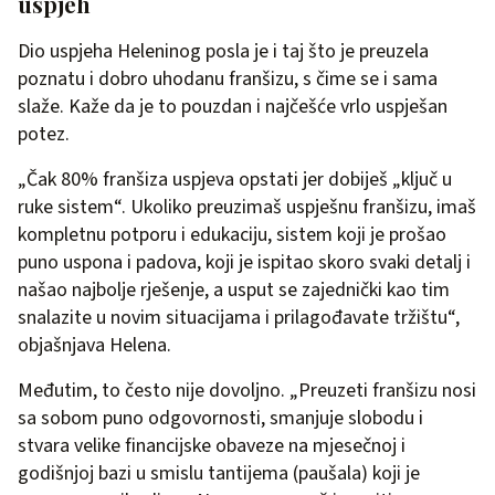
uspjeh
Dio uspjeha Heleninog posla je i taj što je preuzela
poznatu i dobro uhodanu franšizu, s čime se i sama
slaže. Kaže da je to pouzdan i najčešće vrlo uspješan
potez.
„Čak 80% franšiza uspjeva opstati jer dobiješ „ključ u
ruke sistem“. Ukoliko preuzimaš uspješnu franšizu, imaš
kompletnu potporu i edukaciju, sistem koji je prošao
puno uspona i padova, koji je ispitao skoro svaki detalj i
našao najbolje rješenje, a usput se zajednički kao tim
snalazite u novim situacijama i prilagođavate tržištu“,
objašnjava Helena.
Međutim, to često nije dovoljno. „Preuzeti franšizu nosi
sa sobom puno odgovornosti, smanjuje slobodu i
stvara velike financijske obaveze na mjesečnoj i
godišnjoj bazi u smislu tantijema (paušala) koji je