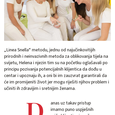
„Linea Snella“ metodu, jednu od najučinkovitijih
prirodnih i neinvazivnih metoda za oblikovanja tijela na
svijetu, Helena i njezin tim su na početku oglašavali po
principu pozivanja potencijalnih klijentica da dođu u
centar i upoznaju ih, a oni bi im zauzvrat garantirali da
će im promijeniti život jer mogu riješiti njihov problem i
učiniti ih zdravijim i sretnijim ženama.
„D
anas uz takav pristup
imamo puno uspješnih