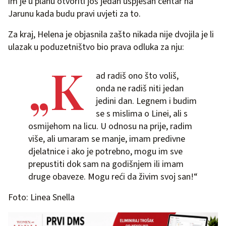
im je u planu otvoriti još jedan uspješan centar na
Jarunu kada budu pravi uvjeti za to.
Za kraj, Helena je objasnila zašto nikada nije dvojila je li
ulazak u poduzetništvo bio prava odluka za nju:
„K
ad radiš ono što voliš,
onda ne radiš niti jedan
jedini dan. Legnem i budim
se s mislima o Linei, ali s
osmijehom na licu. U odnosu na prije, radim
više, ali umaram se manje, imam predivne
djelatnice i ako je potrebno, mogu im sve
prepustiti dok sam na godišnjem ili imam
druge obaveze. Mogu reći da živim svoj san!“
Foto: Linea Snella