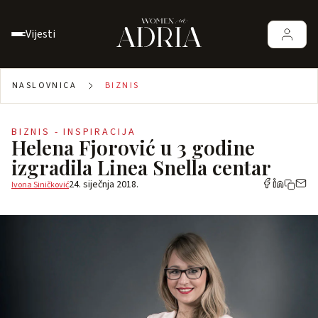
Vijesti
NASLOVNICA
BIZNIS
BIZNIS - INSPIRACIJA
Helena Fjorović u 3 godine
izgradila Linea Snella centar
24. siječnja 2018.
Ivona Siničković