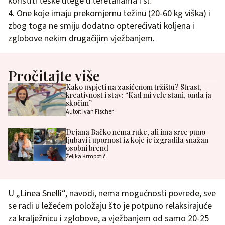
koristiti teške utege u teretanama i sl.
4. One koje imaju prekomjernu težinu (20-60 kg viška) i
zbog toga ne smiju dodatno opterećivati koljena i
zglobove nekim drugačijim vježbanjem.
Pročitajte više
Kako uspjeti na zasićenom tržištu? Strast,
kreativnost i stav: “Kad mi vele stani, onda ja
skočim”
Autor: Ivan Fischer
Dejana Bačko nema ruke, ali ima srce puno
ljubavi i upornost iz koje je izgradila snažan
osobni brend
Željka Krmpotić
U „Linea Snelli“, navodi, nema mogućnosti povrede, sve
se radi u ležećem položaju što je potpuno relaksirajuće
za kralježnicu i zglobove, a vježbanjem od samo 20-25