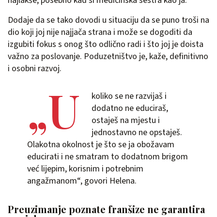
najlakše, posebno kad si medicinska sestra kao ja.“
Dodaje da se tako dovodi u situaciju da se puno troši na
dio koji joj nije najjača strana i može se dogoditi da
izgubiti fokus s onog što odlično radi i što joj je doista
važno za poslovanje. Poduzetništvo je, kaže, definitivno
i osobni razvoj.
„U
koliko se ne razvijaš i
dodatno ne educiraš,
ostaješ na mjestu i
jednostavno ne opstaješ.
Olakotna okolnost je što se ja obožavam
educirati i ne smatram to dodatnom brigom
već lijepim, korisnim i potrebnim
angažmanom“, govori Helena.
Preuzimanje poznate franšize ne garantira