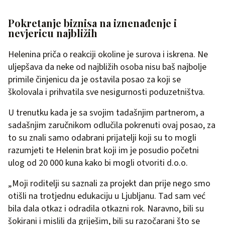
Pokretanje biznisa na iznenađenje i
nevjericu najbližih
Helenina priča o reakciji okoline je surova i iskrena. Ne
uljepšava da neke od najbližih osoba nisu baš najbolje
primile činjenicu da je ostavila posao za koji se
školovala i prihvatila sve nesigurnosti poduzetništva.
U trenutku kada je sa svojim tadašnjim partnerom, a
sadašnjim zaručnikom odlučila pokrenuti ovaj posao, za
to su znali samo odabrani prijatelji koji su to mogli
razumjeti te Helenin brat koji im je posudio početni
ulog od 20 000 kuna kako bi mogli otvoriti d.o.o.
„Moji roditelji su saznali za projekt dan prije nego smo
otišli na trotjednu edukaciju u Ljubljanu. Tad sam već
bila dala otkaz i odradila otkazni rok. Naravno, bili su
šokirani i mislili da griješim, bili su razočarani što se