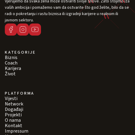
Vjerujemo da svaka žena može ostvariti svoje snove. Zato stojimo iza
vaših ambicija i pomažemo vam da ostvarite što god želite, bilo da se
radi o pokretanju i rastu biznisa ili izgradnji karijere u realnom ili
javnom sektoru.
KATEGORIJE
Biznis
Coach
Karijera
Život
PLATFORMA
Vijesti
Network
Događaji
Projekti
O nama
Kontakt
Impressum