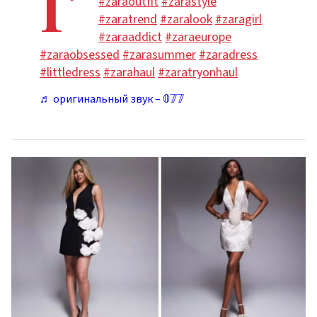
I’
#zaraoutfit
#zarastyle
#zaratrend
#zaralook
#zaragirl
#zaraaddict
#zaraeurope
#zaraobsessed
#zarasummer
#zaradress
#littledress
#zarahaul
#zaratryonhaul
♬ оригинальный звук – 𝟘𝟟𝟟