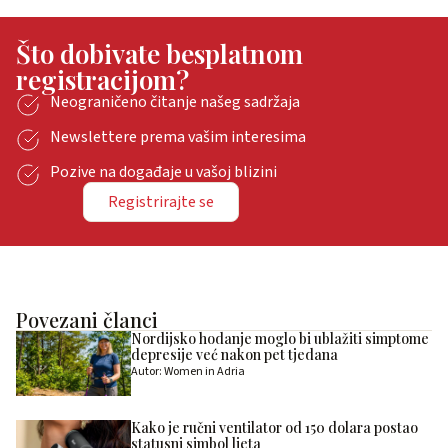
Što dobivate besplatnom
registracijom?
Neograničeno čitanje našeg sadržaja
Newslettere prema vašim interesima
Pozive na događaje u vašoj blizini
Registrirajte se
Povezani članci
Nordijsko hodanje moglo bi ublažiti simptome
depresije već nakon pet tjedana
Autor: Women in Adria
Kako je ručni ventilator od 150 dolara postao
statusni simbol ljeta