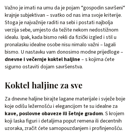
Važno je imati na umu da je pojam “gospodin savršeni“
krajnje subjektivan – svatko od nas ima svoje kriterije.
Stoga je najvažnije raditi na sebi i postati najbolja
verzija sebe, umjesto da težite nekom nedostižnom
idealu. Ipak, kada bismo rekli da fizički izgled i stil u
pronalasku idealne osobe nisu nimalo važni – lagali
bismo. U nastavku vam donosimo modne prijedloge –
dnevne i večernje koktel haljine
– s kojima ćete
sigurno ostaviti dojam savršenstva.
Koktel haljine za sve
Za dnevne haljine birajte lagane materijale i svježe boje
koje odišu ležernošću i elegancijom te su idealne za
kave, poslovne obaveze ili šetnje gradom
. S krojem
koji laska figuri i detaljima poput remena ili decentnih
uzoraka, zračit ćete samopouzdanjem i profinjenošću.