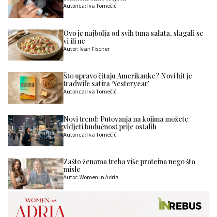
Autorica: Iva Tomečić
Ovo je najbolja od svih tuna salata, slagali se
vi ili ne
Autor: Ivan Fischer
Što upravo čitaju Amerikanke? Novi hit je
tradwife satira ‘Yesteryear’
Autorica: Iva Tomečić
Novi trend: Putovanja na kojima možete
vidjeti budućnost prije ostalih
Autorica: Iva Tomečić
Zašto ženama treba više proteina nego što
misle
Autor: Women in Adria