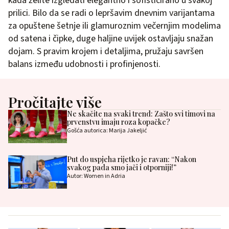
kada želite izgledati elegantno i sofisticirano u svakoj
prilici. Bilo da se radi o lepršavim dnevnim varijantama
za opuštene šetnje ili glamuroznim večernjim modelima
od satena i čipke, duge haljine uvijek ostavljaju snažan
dojam. S pravim krojem i detaljima, pružaju savršen
balans između udobnosti i profinjenosti.
Pročitajte više
Ne skačite na svaki trend: Zašto svi timovi na
prvenstvu imaju roza kopačke?
Gošća autorica: Marija Jakeljić
Put do uspjeha rijetko je ravan: “Nakon
svakog pada smo jači i otporniji!”
Autor: Women in Adria