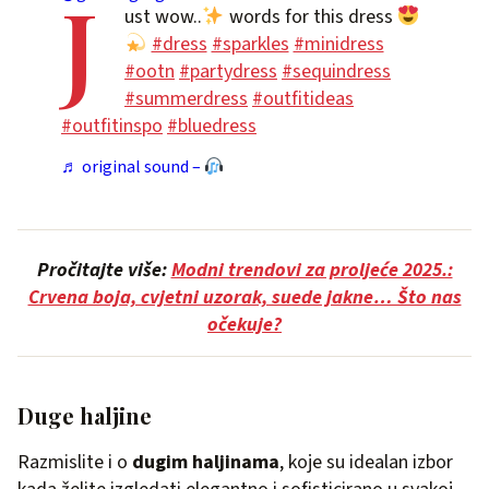
J
ust wow..
words for this dress
#dress
#sparkles
#minidress
#ootn
#partydress
#sequindress
#summerdress
#outfitideas
#outfitinspo
#bluedress
♬ original sound –
Pročitajte više:
Modni trendovi za proljeće 2025.:
Crvena boja, cvjetni uzorak, suede jakne… Što nas
očekuje?
Duge haljine
Razmislite i o
dugim haljinama
, koje su idealan izbor