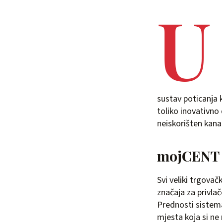
U
sustav poticanja 
toliko inovativno
neiskorišten kana
mojCENT s
Svi veliki trgovač
značaja za privlač
Prednosti sistema
mjesta koja si ne