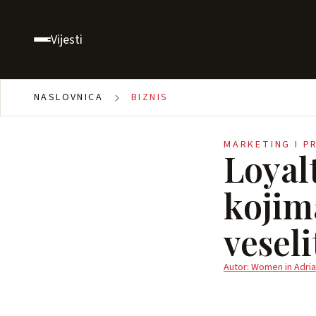
Vijesti
NASLOVNICA
BIZNIS
MARKETING I P
Loyal
kojim
veseli
Autor: Women in Adria