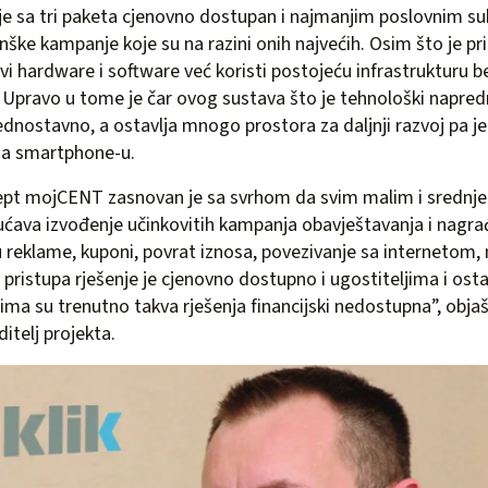
 sa tri paketa cjenovno dostupan i najmanjim poslovnim sub
nške kampanje koje su na razini onih najvećih. Osim što je p
vi hardware i software već koristi postojeću infrastrukturu 
a. Upravo u tome je čar ovog sustava što je tehnološki napre
jednostavno, a ostavlja mnogo prostora za daljnji razvoj pa je
ena smartphone-u.
ept mojCENT zasnovan je sa svrhom da svim malim i srednje
va izvođenje učinkovitih kampanja obavještavanja i nagrađi
 reklame, kuponi, povrat iznosa, povezivanje sa internetom, 
pristupa rješenje je cjenovno dostupno i ugostiteljima i ost
ima su trenutno takva rješenja financijski nedostupna”, obja
ditelj projekta.