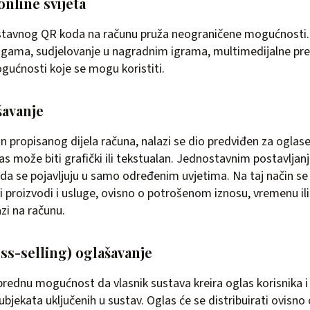
 online svijeta
stavnog QR koda na računu pruža neograničene mogućnosti
ugama, sudjelovanje u nagradnim igrama, multimedijalne pre
ućnosti koje se mogu koristiti.
šavanje
propisanog dijela računa, nalazi se dio predviđen za oglase 
las može biti grafički ili tekstualan. Jednostavnim postavlj
da se pojavljuju u samo određenim uvjetima. Na taj način se 
ti proizvodi i usluge, ovisno o potrošenom iznosu, vremenu 
azi na računu.
ss-selling) oglašavanje
dnu mogućnost da vlasnik sustava kreira oglas korisnika i 
bjekata uključenih u sustav. Oglas će se distribuirati ovisno o