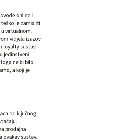
ovode online i
teško je zamisliti
 u virtualnom.
vom vidjela izazov
n loyalty sustav
u jedinstveni
toga ne bi bilo
mo, a koji je
upaca od ključnog
vraćaju.
ika prodajna
za ovakav sustav.