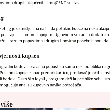
tnostima drugih uključenih u mojCENT sustav.
ng
keting je osmišljen na način da potakne kupce na neku akciju 
 pri kraju sa samom kupnjom. Uglavnom se radi o dodatnim d
pažnju raznim popustima i drugim tipovima posebnih ponuda.
vjernosti kupaca
nagradni bodovi i prava na popust su samo neki od oblika nag
Prilikom kupnje, kupac predoči karticu, prodavač ju očita i os
ili bodovi. Osim što loyalty program drži kupce bliže sebi i s
omogućuje analizu kupovnih navika potrošača.
 više