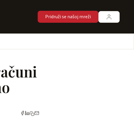
Pridruži se našoj mreži
računi
mo