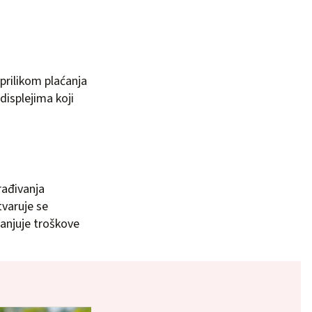
prilikom plaćanja
isplejima koji
rađivanja
tvaruje se
manjuje troškove