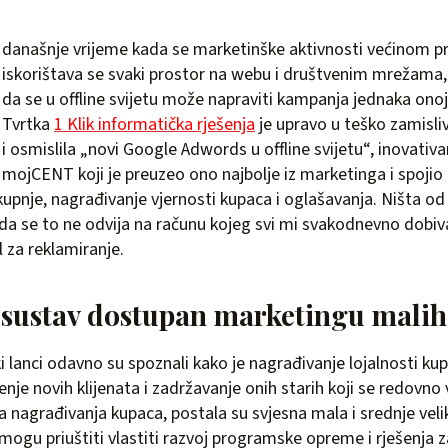
današnje vrijeme kada se marketinške aktivnosti većinom pr
iskorištava se svaki prostor na webu i društvenim mrežama, 
da se u offline svijetu može napraviti kampanja jednaka onoj
Tvrtka
1 Klik informatička rješenja
je upravo u teško zamisli
i osmislila „novi Google Adwords u offline svijetu“, inovativa
mojCENT koji je preuzeo ono najbolje iz marketinga i spojio 
kupnje, nagrađivanje vjernosti kupaca i oglašavanja. Ništa od 
 da se to ne odvija na računu kojeg svi mi svakodnevno dobiva
l za reklamiranje.
ustav dostupan marketingu malih
ki lanci odavno su spoznali kako je nagrađivanje lojalnosti k
enje novih klijenata i zadržavanje onih starih koji se redovno 
 nagrađivanja kupaca, postala su svjesna mala i srednje vel
 mogu priuštiti vlastiti razvoj programske opreme i rješenja 