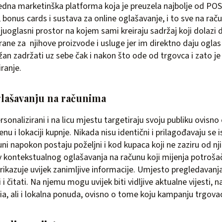
dna marketinška platforma koja je preuzela najbolje od PO
bonus cards i sustava za online oglašavanje, i to sve na raču
uoglasni prostor na kojem sami kreiraju sadržaj koji dolazi
rane za njihove proizvode i usluge jer im direktno daju oglas u
žan zadržati uz sebe čak i nakon što ode od trgovca i zato j
ranje.
glašavanju na računima
sonalizirani i na licu mjestu targetiraju svoju publiku ovisno
 i lokaciji kupnje. Nikada nisu identični i prilagođavaju se i
uni napokon postaju poželjni i kod kupaca koji ne zaziru od n
v kontekstualnog oglašavanja na računu koji mijenja potroša
 prikazuje uvijek zanimljive informacije. Umjesto pregledavan
i čitati. Na njemu mogu uvijek biti vidljive aktualne vijesti, na
a, ali i lokalna ponuda, ovisno o tome koju kampanju trgova