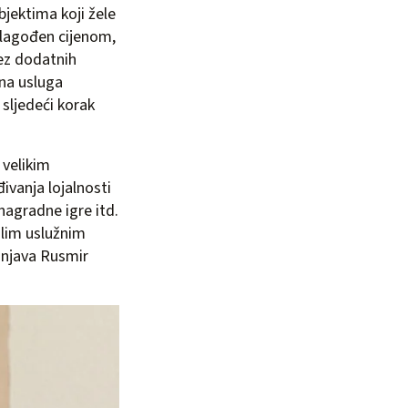
jektima koji žele
rilagođen cijenom,
bez dodatnih
dna usluga
 sljedeći korak
 velikim
vanja lojalnosti
nagradne igre itd.
alim uslužnim
šnjava Rusmir