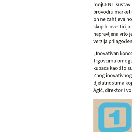
mojCENT sustav je
provoditi marketi
on ne zahtjeva no
skupih investicij
napravljena vrlo 
verzija prilagođ
„Inovativan konc
trgovcima omoguća
kupaca kao što su
Zbog inovativnog 
djelatnostima koj
Agić, direktor i vo