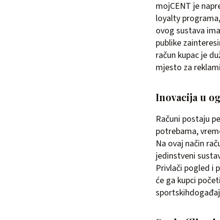
mojCENT je napre
loyalty programa, 
ovog sustava imaj
publike zainteresi
račun kupac je du
mjesto za reklami
Inovacija u o
Računi postaju per
potrebama, vremenu
Na ovaj način rač
jedinstveni susta
Privlači pogled i
će ga kupci početi 
sportskihdogađaji