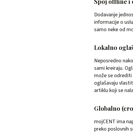
Spoj offline i
Dodavanje jedno
informacije o usl
samo neke od mog
Lokalno ogla
Neposredno nakon 
sami kreiraju. Og
može se odrediti 
oglašavaju vlasti
artiklu koji se nal
Globalno (cro
mojCENT ima napre
preko poslovnih su