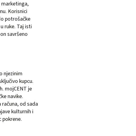
S marketinga,
nu. Korisnici
 do potrošačke
 ruke. Taj isti
e on savršeno
 o njezinim
sključivo kupcu.
jih. mojCENT je
čke navike.
ja računa, od sada
jave kulturnih i
c pokrene.