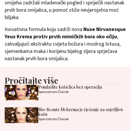
smijeha zadržali mladenački pogled i spriječili nastanak
prvih bora smijalica, u pomoć stiže nevjerojatna moć
biljaka.
Inovativna formula koju sadrži nova
Nuxe
Nirvanesque
Yeux Krema protiv prvih mimičkih bora oko očiju
,
zahvaljujući ekstraktu cvijeta božura i modrog lotusa,
sjemenkama maka i korijenu bijelog sljeza sprječava
nastanak prvih bora smijalica.
Pročitajte više
Pomladite kožu lica bez operacija
Sponzorirani Članak
Bio-Beaute bb krema je rješenje za osjetljivu
kožu
Sponzorirani Članak