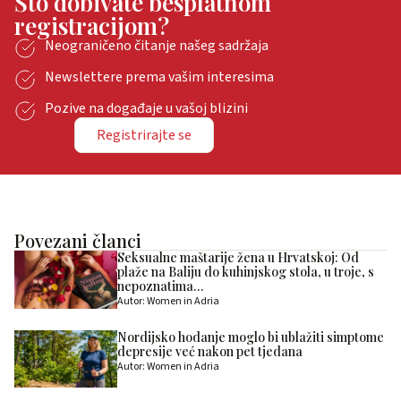
Što dobivate besplatnom
registracijom?
Neograničeno čitanje našeg sadržaja
Newslettere prema vašim interesima
Pozive na događaje u vašoj blizini
Registrirajte se
Povezani članci
Seksualne maštarije žena u Hrvatskoj: Od
plaže na Baliju do kuhinjskog stola, u troje, s
nepoznatima…
Autor: Women in Adria
Nordijsko hodanje moglo bi ublažiti simptome
depresije već nakon pet tjedana
Autor: Women in Adria