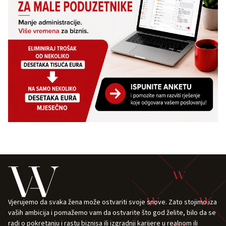
Vjerujemo da svaka žena može ostvariti svoje snove. Zato stojimo iza
vaših ambicija i pomažemo vam da ostvarite što god želite, bilo da se
radi o pokretanju i rastu biznisa ili izgradnji karijere u realnom ili