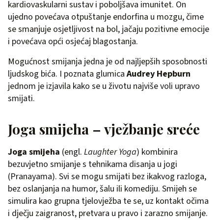
kardiovaskularni sustav i poboljšava imunitet. On
ujedno povećava otpuštanje endorfina u mozgu, čime
se smanjuje osjetljivost na bol, jačaju pozitivne emocije
i povećava opći osjećaj blagostanja.
Mogućnost smijanja jedna je od najljepših sposobnosti
ljudskog bića. I poznata glumica
Audrey Hepburn
jednom je izjavila kako se u životu najviše voli upravo
smijati.
Joga smijeha – vježbanje sreće
Joga smijeha
(engl.
Laughter Yoga
) kombinira
bezuvjetno smijanje s tehnikama disanja u jogi
(Pranayama). Svi se mogu smijati bez ikakvog razloga,
bez oslanjanja na humor, šalu ili komediju. Smijeh se
simulira kao grupna tjelovježba te se, uz kontakt očima
i dječju zaigranost, pretvara u pravo i zarazno smijanje.