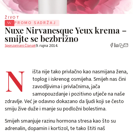
ŽIVOT
PROMO SADRŽAJ
Nuxe Nirvanesque Yeux krema –
smijte se bezbrižno
9. rujna 2014.
Sponzorirani Članak
N
išta nije tako privlačno kao nasmijana žena,
toplog i iskrenog osmijeha. Smijeh nas čini
zavodljivima i privlačnima, jača
samopouzdanje i pozitivno utječe na naše
zdravlje. Već je odavno dokazano da ljudi koji se često
smiju žive duže i manje su podložni bolestima.
Smijeh smanjuje razinu hormona stresa kao što su
adrenalin, dopamin i kortizol, te tako štiti naš