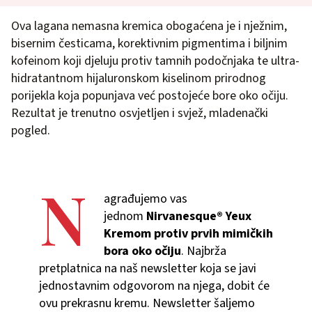
Ova lagana nemasna kremica obogaćena je i nježnim,
bisernim česticama, korektivnim pigmentima i biljnim
kofeinom koji djeluju protiv tamnih podočnjaka te ultra-
hidratantnom hijaluronskom kiselinom prirodnog
porijekla koja popunjava već postojeće bore oko očiju.
Rezultat je trenutno osvjetljen i svjež, mladenački
pogled.
N
agrađujemo vas
jednom
Nirvanesque® Yeux
Kremom protiv prvih mimičkih
bora oko očiju
. Najbrža
pretplatnica na naš newsletter koja se javi
jednostavnim odgovorom na njega, dobit će
ovu prekrasnu kremu. Newsletter šaljemo