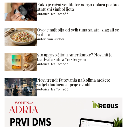
Kako je ručni ventilator od 150 dolara postao
statusni simbol ljeta
Autorica: Iva Tomečić
Ovo je najbolja od svih tuna salata, slagali se
vi ili ne
Autor: Ivan Fischer
Što upravo čitaju Amerikanke? Novi hit je
tradwife satira ‘Yesteryear’
Autorica: Iva Tomečić
Novi trend: Putovanja na kojima možete
vidjeti budućnost prije ostalih
Autorica: Iva Tomečić