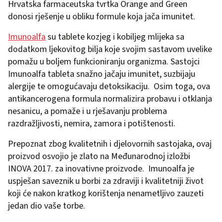
Hrvatska farmaceutska tvrtka Orange and Green
donosi rješenje u obliku formule koja jača imunitet.
Imunoalfa
su tablete kozjeg i kobiljeg mlijeka sa
dodatkom ljekovitog bilja koje svojim sastavom uvelike
pomažu u boljem funkcioniranju organizma. Sastojci
Imunoalfa tableta snažno jačaju imunitet, suzbijaju
alergije te omogućavaju detoksikaciju. Osim toga, ova
antikancerogena formula normalizira probavu i otklanja
nesanicu, a pomaže i u rješavanju problema
razdražljivosti, nemira, zamora i potištenosti.
Prepoznat zbog kvalitetnih i djelovornih sastojaka, ovaj
proizvod osvojio je zlato na Međunarodnoj izložbi
INOVA 2017. za inovativne proizvode. Imunoalfa je
uspješan saveznik u borbi za zdraviji i kvalitetniji život
koji će nakon kratkog korištenja nenametljivo zauzeti
jedan dio vaše torbe.