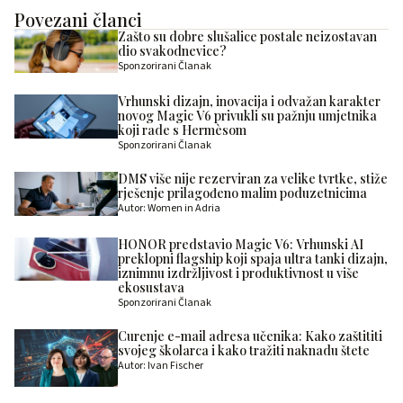
Povezani članci
Zašto su dobre slušalice postale neizostavan
dio svakodnevice?
Sponzorirani Članak
Vrhunski dizajn, inovacija i odvažan karakter
novog Magic V6 privukli su pažnju umjetnika
koji rade s Hermèsom
Sponzorirani Članak
DMS više nije rezerviran za velike tvrtke, stiže
rješenje prilagođeno malim poduzetnicima
Autor: Women in Adria
HONOR predstavio Magic V6: Vrhunski AI
preklopni flagship koji spaja ultra tanki dizajn,
iznimnu izdržljivost i produktivnost u više
ekosustava
Sponzorirani Članak
Curenje e-mail adresa učenika: Kako zaštititi
svojeg školarca i kako tražiti naknadu štete
Autor: Ivan Fischer