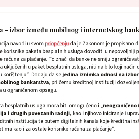
a – izbor između mobilnog i internetskog bank
ncija navodi u svom
priopćenju
da je Zakonom je propisano d
je korisnike paketa besplatnih usluga dovoditi u nepovoljniji
ke računa za plaćanje. To znači da banke ne smiju ograničavat
uključenih u paket besplatnih usluga, niti na bilo koji način 
u korištenju“. Dodaju da se
jedina iznimka odnosi na izbo
mobilnog bankarstva
, pri čemu kreditnoj instituciji dozvolj
ija u ograničenom opsegu.
ta besplatnih usluga mora biti omogućeno i „
neograničeno 
ija i drugih povezanih radnji,
kao i njihovo iniciranje i upra
tnih institucija te putem digitalnih kanala koje kreditna inst
tima kao i za ostale korisnike računa za plaćanje“.