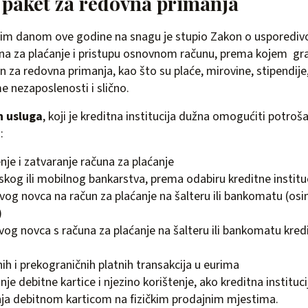
 paket za redovna primanja
vim danom ove godine na snagu je stupio Zakon o usporediv
una za plaćanje i pristupu osnovnom računu, prema kojem gr
n za redovna primanja, kao što su plaće, mirovine, stipendij
e nezaposlenosti i slično.
h usluga
, koji je kreditna institucija dužna omogućiti potroš
:
nje i zatvaranje računa za plaćanje
skog ili mobilnog bankarstva, prema odabiru kreditne institu
vog novca na račun za plaćanje na šalteru ili bankomatu (os
)
og novca s računa za plaćanje na šalteru ili bankomatu kredi
nih i prekograničnih platnih transakcija u eurima
je debitne kartice i njezino korištenje, ako kreditna instituc
nja debitnom karticom na fizičkim prodajnim mjestima.