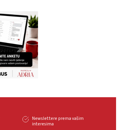
g
Newslettere prema vašim
interesima