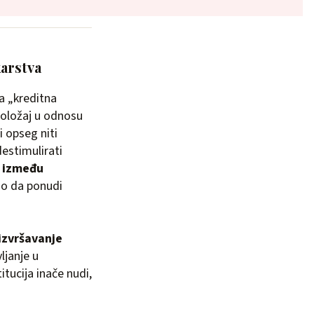
arstva
a „kreditna
 položaj u odnosu
i opseg niti
destimulirati
r između
eno da ponudi
izvršavanje
vljanje u
itucija inače nudi,