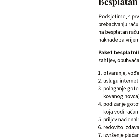
Besplatan
Podsjetimo, s pr
prebacivanju rač
na besplatan raču
naknade za vrijem
Paket besplatni
zahtjev, obuhvaća
otvaranje, vođe
uslugu internet
polaganje goto
kovanog novca
podizanje gotov
koja vodi račun
priljev nacional
redovito izdavan
izvršenje plaća