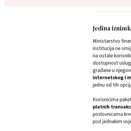
Jedina iznimk
Ministarstvo fina
institucija ne smi
na ostale korisni
dostupnost usluga 
građane u njegov
internetskog i 
jednu od tih opc
Korisnicima pake
platnih transakc
poslovnicama kredi
pod jednakim uvje