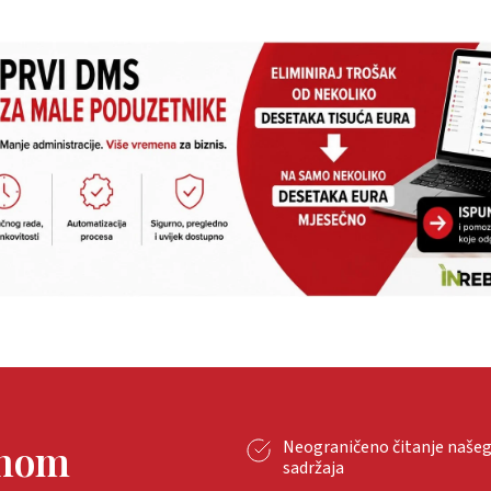
tnom
Neograničeno čitanje naše
sadržaja