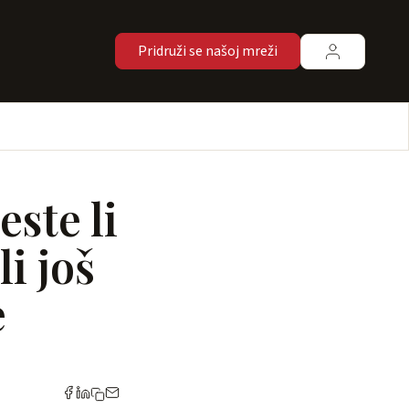
Pridruži se našoj mreži
este li
li još
e