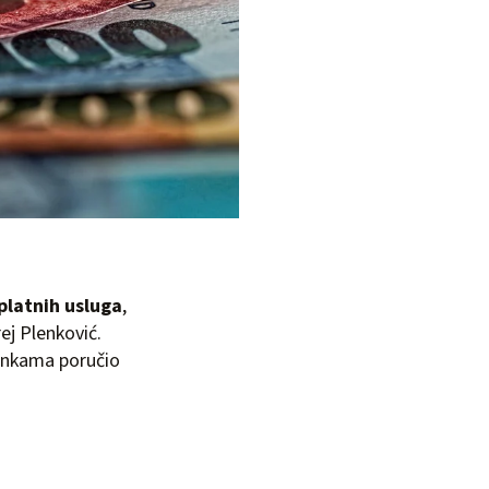
platnih usluga
,
rej Plenković.
bankama poručio