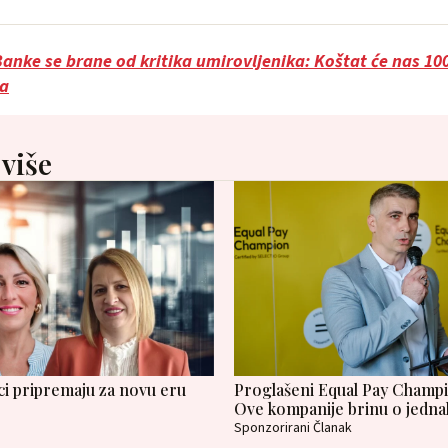
anke se brane od kritika umirovljenika: Koštat će nas 100 
sa
 više
ci pripremaju za novu eru
Proglašeni Equal Pay Champi
Ove kompanije brinu o jedna
Sponzorirani Članak