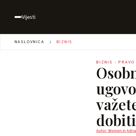
Vijesti
NASLOVNICA
BIZNIS
BIZNIS - PRAVO
Osobne
ugovor
važet
dobiti
Autor: Women in Adria