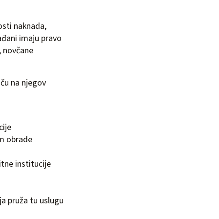
osti naknada,
ađani imaju pravo
e, novčane
aču na njegov
cije
im obrade
tne institucije
ija pruža tu uslugu