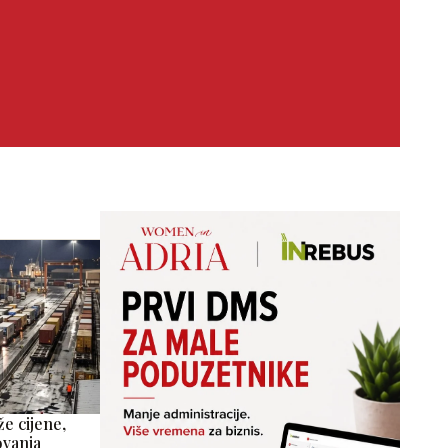
že cijene,
ovanja