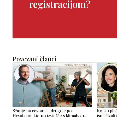
registracijom?
Povezani članci
S*anje na cestama i drugdje po
Koliku pla
Hrvatskoj: Ljetno izvješće s klimatsko-
isplaćivati