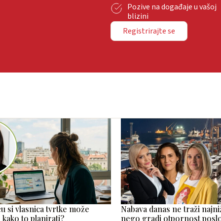
Pozive na događaje u vašoj
blizini
Registrirajte se
ću si vlasnica tvrtke može
Nabava danas ne traži najni
 i kako to planirati?
nego gradi otpornost posl