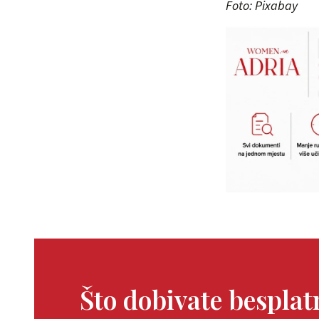
Foto: Pixabay
Što dobivate bespla