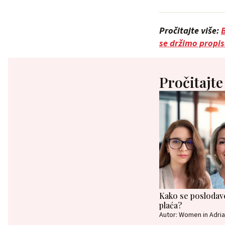
Pročitajte više:
B
se držimo propi
Pročitajte
Kako se poslodav
plaća?
Autor: Women in Adria